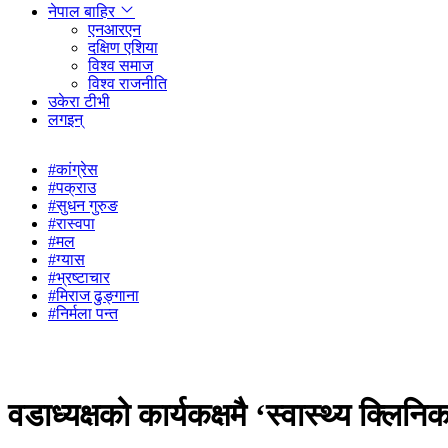
नेपाल बाहिर
एनआरएन
दक्षिण एशिया
विश्व समाज
विश्व राजनीति
उकेरा टीभी
लगइन्
#कांग्रेस
#पक्राउ
#सुधन गुरुङ
#रास्वपा
#मल
#ग्यास
#भ्रष्टाचार
#मिराज ढुङ्गाना
#निर्मला पन्त
वडाध्यक्षको कार्यकक्षमै ‘स्वास्थ्य क्लिनि