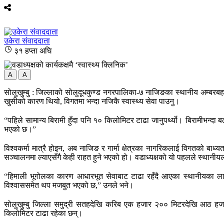
उकेरा संवाददाता
३१ हप्ता अघि
A
A
सोलुखुम्बु : जिल्लाको सोलुदूधकुण्ड नगरपालिका-७ नाजिङका स्थानीय अम्बरबहा
खुसीको कारण थियो, विगतमा भन्दा नजिकै स्वास्थ्य सेवा पाउनु।
“पहिले सामान्य बिरामी हुँदा पनि १० किलोमिटर टाढा जानुपर्थ्यो। बिरामीभन्दा 
भएको छ।”
विश्वकर्मा मात्रै होइन, अब नाजिङ र गार्मा क्षेत्रका नागरिकलाई विगतको बाध्य
सञ्चालनमा ल्याएसँगै केही राहत हुने भएको हो। वडाध्यक्षको यो पहलले स्थानीयला
“हिमाली भूगोलका कारण आधारभूत सेवाबाट टाढा रहँदै आएका स्थानीयका लाग
विश्वाससमेत थप मजबुत भएको छ,” उनले भने।
सोलुखुम्बु जिल्ला समुद्री सतहदेखि करिब एक हजार २०० मिटरदेखि आठ हजा
किलोमिटर टाढा रहेका छन्।