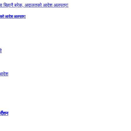
दालतको आदेश अलपत्र!
्देशन