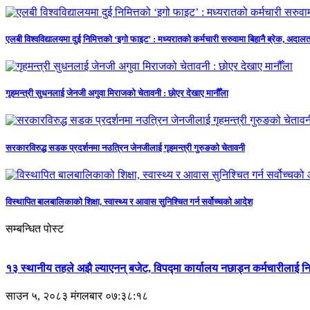
एलबी विश्वविद्यालयमा दुई निमित्तको ‘इगो फाइट’ : मध्यरातको कर्मचारी सरुवामा बिहानै ब्रेक, अ
गृहमन्त्री सुधनलाई जेनजी अगुवा मिराजको चेतावनी : छोएर देखाए मानौँला
सरकारविरुद्ध सडक प्रदर्शनमा नउत्रिन जेनजीलाई गृहमन्त्री गुरुङको चेतावनी
विस्थापित बालबालिकाको शिक्षा, स्वास्थ्य र आवास सुनिश्चित गर्न सर्वोच्चको आदेश
सम्बन्धित पोस्ट
१३ स्थानीय तहले अझै ल्याएनन् बजेट, विपद्मा कार्यालय नछाड्न कर्मचारीलाई निर
साउन ५, २०८३ मंगलबार ०७:३८:१८