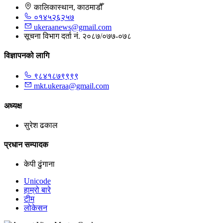
कालिकास्थान, काठमाडौँ
०१४५२६२५७
ukeraanews@gmail.com
सूचना विभाग दर्ता नं. २०८७/०७७-०७८
विज्ञापनको लागि
९८४१८७९९९९
mkt.ukeraa@gmail.com
अध्यक्ष
सुरेश ढकाल
प्रधान सम्पादक
केपी ढुंगाना
Unicode
हाम्रो बारे
टीम
लोकेसन