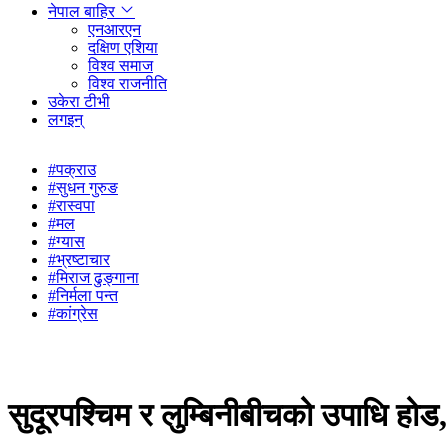
नेपाल बाहिर
एनआरएन
दक्षिण एशिया
विश्व समाज
विश्व राजनीति
उकेरा टीभी
लगइन्
#पक्राउ
#सुधन गुरुङ
#रास्वपा
#मल
#ग्यास
#भ्रष्टाचार
#मिराज ढुङ्गाना
#निर्मला पन्त
#कांग्रेस
सुदूरपश्चिम र लुम्बिनीबीचको उपाधि होड, 