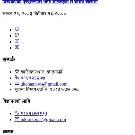
विश्वकपको प्रदर्शनपछि भाग्य चम्किएका छ चर्चित खेलाडी
साउन २१, २०८३ बिहीबार १३:४०:००
सम्पर्क
कालिकास्थान, काठमाडौँ
०१४५२६२५७
ukeraanews@gmail.com
सूचना विभाग दर्ता नं. २०८७/०७७-०७८
विज्ञापनको लागि
९८४१८७९९९९
mkt.ukeraa@gmail.com
अध्यक्ष