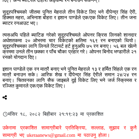
दिए। अन्य ब्याटरले दोहोरो अङ्कमा रन बनाउन सकेनन्।
सुदूरपश्चिमको जीतमा पुनित मेहराले तीन विकेट लिए भने दीपेन्द्र सिंह ऐरी,
हिक्मत महरा, अभिनाश बोहरा र इशान पाण्डेले एक/एक विकेट लिए। तीन जना
ब्याटर रनआउट भए।
त्यसअघि पहिले ब्याटिङ गरेको सुदूरपश्चिमले ओपनर क्रिस लिनको शानदार
अर्धशतकमा २० ओभरमा चार विकेटको क्षतिमा १६९ रन बनाएको थियो।
सुदूरपश्चिमका लागि लिनले रिटायर्ट हर्ट हुनुअघि ७५ रन बनाए। ५६ बल खेल्ने
क्रममा उनले तीन छक्का र पाँच चौका प्रहार गरे। ओपनर बिनोद भण्डारीले २१
रनको योगदान दिए।
इशान पाण्डेले एक रन मात्रै बनाए भने पुनित मेहराले १३ र हर्मित सिंहले एक रन
मात्रै बनाउन सके। आरिफ शेख र दीपेन्द्र सिंह ऐरीले समान २४/२४ रन
बनाए। चितवनका लागि सैफ जाइबले दुई विकेट लिए भने जर्ज स्क्रिमस र
रञ्जित कुमारले एक/एक विकेट लिए।
मंसिर १८, २०८२ बिहीबार २१:१९:२३ मा प्रकाशित
उकेरामा प्रकाशित सामाग्रीबारे प्रतिक्रिया, सल्लाह, सुझाव र कुनै
सामाग्री भए
ukeraanews@gmail.com
मा पठाउनु होला।