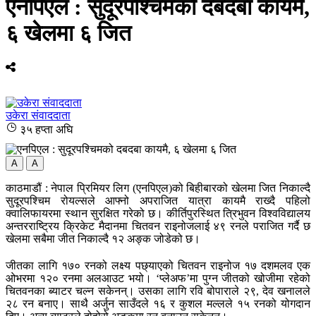
एनपिएल : सुदूरपश्चिमको दबदबा कायमै,
६ खेलमा ६ जित
उकेरा संवाददाता
३५ हप्ता अघि
A
A
काठमाडौं : नेपाल प्रिमियर लिग (एनपिएल)को बिहीबारको खेलमा जित निकाल्दै
सुदूरपश्चिम रोयल्सले आफ्नो अपराजित यात्रा कायमै राख्दै पहिलो
क्वालिफायरमा स्थान सुरक्षित गरेको छ। कीर्तिपुरस्थित त्रिभुवन विश्वविद्यालय
अन्तरराष्ट्रिय क्रिकेट मैदानमा चितवन राइनोजलाई ४९ रनले पराजित गर्दै छ
खेलमा सबैमा जीत निकाल्दै १२ अङ्क जोडेको छ।
जीतका लागि १७० रनको लक्ष्य पछ्याएको चितवन राइनोज १७ दशमलव एक
ओभरमा १२० रनमा अलआउट भयो। ‘प्लेअफ’मा पुग्न जीतको खोजीमा रहेको
चितवनका ब्याटर चल्न सकेनन्। उसका लागि रवि बोपाराले २९, देव खनालले
२८ रन बनाए। साथै अर्जुन साउँदले १६ र कुशल मल्लले १५ रनको योगदान