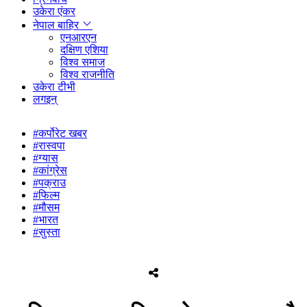
उकेरा एंकर
नेपाल बाहिर
एनआरएन
दक्षिण एशिया
विश्व समाज
विश्व राजनीति
उकेरा टीभी
लगइन्
#कर्पोरेट खबर
#रास्वपा
#ग्यास
#कांग्रेस
#पक्राउ
#फिल्म
#मौसम
#भारत
#सुस्ता