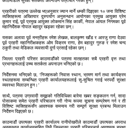
काठमाडौंले सुरक्षा सतर्कता अपनाउन पत्राचार गरेका हुन्।
प्रहरीको पत्रमा उल्लेख भएअनुसार ज्यान मार्ने धम्की दिइएका १० जना विशिष्ट
व्यक्तिहरूमा अख्तियार दुरुपयोग अनुसन्धान आयोगका प्रमुख आयुक्त प्रेम
कुमार राई, पूर्व प्रमुख आयुक्त लोकमान सिंह कार्की, नेपाल आयल निगमका पूर्व
महानिर्देशक गोपाल बहादुर खड्का रहेका छन्।
यसका अलावा पूर्व मन्त्रीहरू रमेश लेखक, बालकृष्ण खाँड र आरजु राणा देउवा
पूर्व प्रहरी महानिरीक्षकहरू ओम विक्रम राणा, हेम बहादुर गुरुङ र रमेश चन्द
ठकुरी तथा मेडिकल व्यवसायी दुर्गा प्रसाईं रहेका छन्।
जिल्ला प्रहरी परिसर काठमाडौंको पत्रमा मातहतका सबै प्रहरी वृत्त तथा
प्रभागहरूलाई उच्च सतर्कता अपनाउन भनिएको छ।
निर्देशनमा भनिएको छ, ‘निजहरूको निवास स्थान, भ्रमण मार्ग तथा कार्यक्रम
स्थलहरूमा सम्बन्धित प्रहरी कार्यालयहरूलाई सु-सुचित गराई भरपर्दो सुरक्षा
व्यवस्था मिलाउन हुन।’
साथै, पत्रमा उग्रवादी समूहको गतिविधिका बारेमा खबर सङ्कलन गर्न, सादा
पोसाकमा समेत प्रहरी परिचालन गरी गोप्य रूपमा सूचना सम्प्रेषण गर्न र ती
विशिष्ट व्यक्तिहरूसँग आवश्यक समन्वय गरी सम्पूर्ण सुरक्षा प्रबन्ध मिलाउन
निर्देशन दिइएको छ।
काठमाडौं उपत्यका प्रहरी कार्यालय रानीपोखरीले काठमाडौं उपत्यका अपराध
अनुसन्धान कार्यालयसहित तिनै जिल्लाका प्रहरी परिसरलाई आवश्यक सुरक्षा