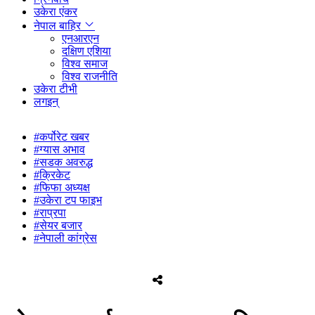
उकेरा एंकर
नेपाल बाहिर
एनआरएन
दक्षिण एशिया
विश्व समाज
विश्व राजनीति
उकेरा टीभी
लगइन्
#कर्पोरेट खबर
#ग्यास अभाव
#सडक अवरुद्ध
#क्रिकेट
#फिफा अध्यक्ष
#उकेरा टप फाइभ
#राप्रपा
#सेयर बजार
#नेपाली कांग्रेस