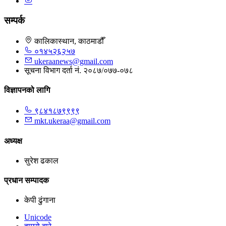
सम्पर्क
कालिकास्थान, काठमाडौँ
०१४५२६२५७
ukeraanews@gmail.com
सूचना विभाग दर्ता नं. २०८७/०७७-०७८
विज्ञापनको लागि
९८४१८७९९९९
mkt.ukeraa@gmail.com
अध्यक्ष
सुरेश ढकाल
प्रधान सम्पादक
केपी ढुंगाना
Unicode