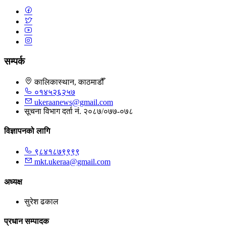
सम्पर्क
कालिकास्थान, काठमाडौँ
०१४५२६२५७
ukeraanews@gmail.com
सूचना विभाग दर्ता नं. २०८७/०७७-०७८
विज्ञापनको लागि
९८४१८७९९९९
mkt.ukeraa@gmail.com
अध्यक्ष
सुरेश ढकाल
प्रधान सम्पादक