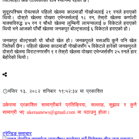
जितसहित अंक तालिकाको शीर्ष स्थानमा रहेको छ।
सुदूरपश्चिम रोयल्सले पहिलो खेलमा काठमाडौं गोर्खाजलाई २९ रनले हराएको
थियो। दोस्रो खेलमा पोखरा एभेन्जर्सलाई १८ रन, तेस्रो खेलमा कर्णाली
याक्सविरुद्ध ४५ रन र चौथो खेलमा लुम्बिनी लायन्सलाई ७ विकेटले हराएको
थियो भने आजको पाँचौं खेलमा जनकपुर बोल्ट्सलाई ६ विकेटले हराएको हो।
जनकपुर बोल्ट्सको यो चौथो खेल हो। जनकपुरले यसअघि कुनै पनि खेल
जितेको छैन। पहिलो खेलमा काठमाडौं गोर्खाजसँग ५ विकेटले हारेको जनकपुरले
दोस्रो खेलमा विराटनगरसँग ९ र तेस्रो खेलमा पोखरा एभेन्जर्ससँग २५ रनले हार
बेहोरेको थियो।
मंसिर १३, २०८२ शनिबार १९:५२:३४ मा प्रकाशित
उकेरामा प्रकाशित सामाग्रीबारे प्रतिक्रिया, सल्लाह, सुझाव र कुनै
सामाग्री भए
ukeraanews@gmail.com
मा पठाउनु होला।
ट्रेन्डिङ समाचार