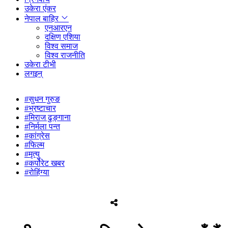
उकेरा एंकर
नेपाल बाहिर
एनआरएन
दक्षिण एशिया
विश्व समाज
विश्व राजनीति
उकेरा टीभी
लगइन्
#सुधन गुरुङ
#भ्रष्टाचार
#मिराज ढुङ्गाना
#निर्मला पन्त
#कांग्रेस
#फिल्म
#मृत्यु
#कर्पोरेट खबर
#रोहिंग्या