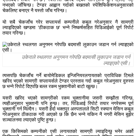
नभएको जाँचिन्छ। टेण्डर आह्वान गर्दाको बखतको स्पेशिफिकेशनअनुसारको
चेकलिष्ट बनाएर नै यस्तो जाँच गरिन्छ।
यो सबै चेकजाँच गरेर सप्लायर्स कम्पनीले कबुल गरेअनुसार नै सामग्री
ल्याइदिएको खण्डमा 'ठीकठाक छ' भन्ने निष्कर्षसहित पिडिआईको पूर्ण रिपोर्ट
तयार गरिन्छ।
उकेराले स्थलगत अनुगमन गरेपछि बदमासी लुकाउन जडान गर्न
ल्याइएको एसी।
त्यसपछि चेकजाँच गर्ने बायोमेडिकल इन्जिनियरलगायतको प्राविधिक टिमले
खरिद भएको सामग्री सप्लायर्सले टेण्डर प्रस्ताव गर्दा कबुल गरेअनुसार दुरुस्त
छ भन्ने रिपोर्ट दिएपछि बल्ल रकम भुक्तानीको बाटो खुल्छ।
यसरी खरिद भएको सामग्रीको रकम भुक्तानीमा जसरी सम्झौता गरिन्छ,
त्यहीअनुसार भुक्तानी पनि हुन्छ। तर, पिडिआई रिपोर्ट तयार नगरेसम्म पूर्ण
भुक्तानी गर्न मिल्दैन। यसरी हेर्दा भक्तपुर अस्पतालले सिटी स्क्यान मेसिन कबुल
गरेअनुसार ठीकठाक गरी आएको छ कि छैन भन्ने यकिन नै नगरी मेसिन बुझेर
सञ्चालनमा ल्याएको पुष्टि हुन्छ।
एक किसिमको कम्पनीको एसी लगायतको सामग्री ल्याइदिन्छु भनेर अर्को