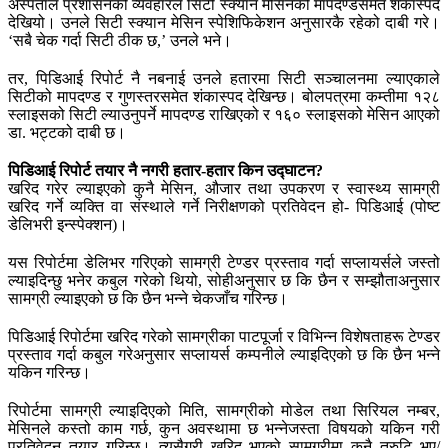
अस्पताल प्रशासनको व्यवहारले सिटी स्क्यान मेसिनको मापदण्डसमेत शंकास्पद
देखियो। उनले सिटी स्क्यान मेसिन स्पेशिफिकेशन अनुसारकै रहेको दाबी गरे।
‘सबै चेक गर्दा सिटी ठीक छ,’ उनले भने।
तर, पिडिआई रिपोर्ट नै नबनाई उनले हतारमा सिटी सञ्चालनमा ल्याएकाले
सिटीको मापदण्ड र गुणस्तरसमेत शंकास्पद देखिन्छ। बोलपत्रमा कम्तीमा १२८
स्लाइसको सिटी ल्याउनुपर्ने मापदण्ड राखिएको र १६० स्लाइसको मेसिन आएको
डा. भट्टको दाबी छ।
पिडिआई रिपोर्ट तयार नै नगरी हतार-हतार किन उद्घाटन?
खरिद गरेर ल्याइएको कुनै मेसिन, औजार तथा उपकरण र स्वास्थ्य सामग्री
खरिद गर्ने व्यक्ति वा संस्थाले गर्ने निरीक्षणको प्रतिवेदन हो- पिडिआई (पोष्ट
डेलिभरी इन्स्पेक्शन)।
यस रिपोर्टमा डेलिभर गरिएको सामग्री टेण्डर प्रस्ताव गर्दा सप्लायर्सले जस्तो
ल्याइदिन्छु भनेर कबुल गरेको थियो, सोहीअनुसार छ कि छैन र सम्झौताअनुसार
सामग्री ल्याइएको छ कि छैन भन्ने चेकजाँच गरिन्छ।
पिडिआई रिपोर्टमा खरिद गरेको सामग्रीका पाटपूर्जा र विभिन्न विशेषताहरू टेण्डर
प्रस्ताव गर्दा कबुल गरेअनुसार सप्लायर्स कम्पनीले ल्याइदिएको छ कि छैन भन्ने
यकिन गरिन्छ।
रिपोर्टमा सामग्री ल्याइदिएको मिति, सामग्रीको मोडेल तथा सिरियल नम्बर,
मेसिनले कस्तो काम गर्छ, कुन अवस्थामा छ भन्नेजस्ता विषयको यकिन गरी
प्रतिवेदन तयार गरिन्छ। त्यसैगरी खरिद भएको सामग्रीमा कुनै त्रुटि भए/