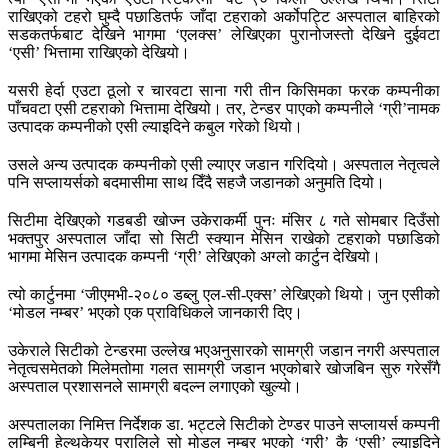
राखिएको टहरो घुम्दै पछाडितर्फ जाँदा टहराको अर्कोपट्टि अस्पताल बाहिरको
सडकतर्फबाट देखिने भागमा ‘एलक्स’ लेखिएका पुरानोजस्तो देखिने दुईवटा
‘एसी’ भित्तामा राखिएको देखियो।
यसरी हेर्दा एउटा ठूलो र चारवटा साना गरी तीन किसिमका फरक कम्पनीका
पाँचवटा एसी टहराको भित्तामा देखियो। तर, टेन्डर पाएको कम्पनीले ‘ग्री’नामक
उत्पादक कम्पनीको एसी ल्याइदिने कबुल गरेको थियो।
उसले अन्य उत्पादक कम्पनीको एसी ल्याएर जडान गरिदियो। अस्पताल नेतृत्वले
पनि सप्लायर्सको बदमासीमा साथ दिँदै सहजै जडानको अनुमति दियो।
सिटीमा देखिएको गडबडी खोज्न उकेराकर्मी पुनः मंसिर ८ गते सोमबार दिउँसो
भक्तपुर अस्पताल जाँदा सो सिटी स्क्यान मेसिन राखेको टहराको पछाडिको
भागमा मेसिन उत्पादक कम्पनी ‘ग्री’ लेखिएको अग्लो कार्टुन देखियो।
त्यो कार्टुनमा ‘जीएमभी-२०८० डब्लु एल-सी-एक्स’ लेखिएको थियो। जुन एसीको
‘मोडल नम्बर’ भएको एक प्राविधिकले जानकारी दिए।
उकेराले सिटीको टेन्डरमा उल्लेख भएअनुसारको सामग्री जडान नगरी अस्पताल
नेतृत्वसमेतको मिलेमतोमा गलत सामग्री जडान भएकोबारे खोजबिन सुरु गरेसँगै
अस्पताल प्रशासनले सामग्री बदल्न लगाएको खुल्यो।
अस्पतालका निमित्त निर्देशक डा. भट्टले सिटीको टेण्डर पाउने सप्लायर्स कम्पनी
लुम्बिनी हेल्थकेयर प्रालिले सो मोडल नम्बर भएको ‘ग्री’ कै ‘एसी’ ल्याइदिने