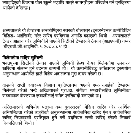
ल्याइदिएको विषयमा पोल खुल्ने भएपछि मात्रै सामग्रीहरू परिवर्तन गर्ने प्रक्रिया
थालेको देखिन्छ।
अस्पतालले यो टेण्डरमा अन्तर्राष्ट्रिय स्तरको बोलपत्र (इन्टरनेश्नल कम्पेटिटिभ
बिडिङ- आईसिबी) गरेर खरिद प्रक्रिया अगाडि बढाएको थियो। अस्पतालले
टेन्डर आह्वान गरेर लुम्बिनीले पाएको सिटीको टेण्डरको ठेक्का (आइएफबी) नम्बर
‘बीएचबी-जी-आइसिबी-१-२०८०-८१’ हो।
मिलेमतोमा माहिर लुम्बिनी
भक्तपुरमा सिटीको ठेक्का पाएको लुम्बिनी हेल्थ केयर मिलेमतोमा उपकरण
खरिदमा संलग्न हुने बदनाम कम्पनी हो। यो कम्पनीविरुद्ध अख्तियार दुरुपयोग
अनुसन्धान आयोगले हालै विशेष अदालतमा मुद्दा दायर गरेको छ।
दाङको राप्ती स्वास्थ्य विज्ञान प्रतिष्ठानमा भएको एमआरआईको टेण्डरमा
मिलेमतो गरेको भन्दै अख्तियारले प्रा.डा. संगीता भण्डारीसहित लुम्बिनीका
सञ्चालक पोस्टराज ज्ञवालीलाई समेत प्रतिवादी बनाएको छ।
अख्तियारको अभियोग पत्रमा कम गुणस्तरको मेसिन खरिद गरेर आर्थिक
अनियमितता गरेको उजुरीको अनुसन्धानमा सार्वजनिक खरिद ऐन र सार्वजनिक
खरिद नियमावली प्रतिकूल हुने गरी बदनियत राखी खरिद गरेको निष्कर्ष
निकालिएको थियो।