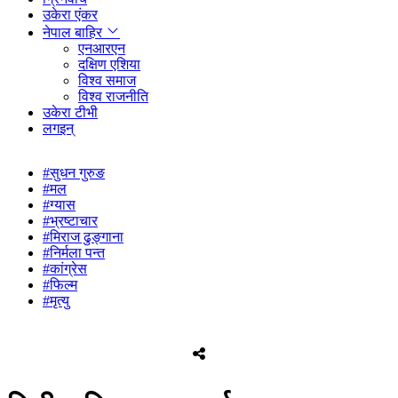
उकेरा एंकर
नेपाल बाहिर
एनआरएन
दक्षिण एशिया
विश्व समाज
विश्व राजनीति
उकेरा टीभी
लगइन्
#सुधन गुरुङ
#मल
#ग्यास
#भ्रष्टाचार
#मिराज ढुङ्गाना
#निर्मला पन्त
#कांग्रेस
#फिल्म
#मृत्यु