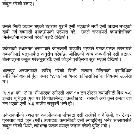
कबुल गरेको बताए।
उनले सिटी जडान भएको टहरामा पुरानै एसी भएकाले नयाँ एसी जडान नभएको
दाबी गर्दै बदमासी ढाकछोपको प्रयास गरे। उनले सप्लायर्स कम्पनीसँगको
मिलेमतोमा बदमासी गरेको प्रष्टै देखियो।
उकेराको स्थलगत भ्रमणबारे जानकारी पाएपछि भट्टले पटक-पटक सप्लायर्स
कम्पनीलाई पत्रमार्फत अनुरोध गरेपछि, जोडिएको अन्य कम्पनीको एसी हटाएर
बोलपत्रमा कबुल गरेअनुसारकै एसी जोड्ने प्रक्रिया सुरु भएको देखियो।
भक्तपुर अस्पतालले खरिद गरेको सिटी स्क्यान मेसिनको प्राविधिक
स्पेशिफिकेशनको बुँदा नम्बर ‘४.१४’ मा ‘एयर कन्डिसनिङ’का विषयमा उल्लेख
छ।
‘४.१४’ को ‘ए’ मा ‘भीआरएफ एभीएसी अफ १० टन टोटल क्यापसिटी विथ ५-६
इन्डोर युनिट्स (एज पर रिक्वाइरमेन्ट)’ उल्लेख छ। यसको अर्थ कुल क्षमता दश
टन भएको एसी ५-६ ठाउँमा राख्नुपर्ने भन्ने हो।
उकेराकर्मीको स्थलगत अवलोकनमा पाँचवटा एसी राखेको त देखियो, तर टेण्डर
प्रस्ताव गर्दा जुन (ग्री) उत्पादक कम्पनीको एसी ल्याइदिन्छु भनेर सप्लायर्सले
कबुल गरेको थियो, त्योभन्दा फरक ल्याएर जडान गरेको पुष्टि भयो।