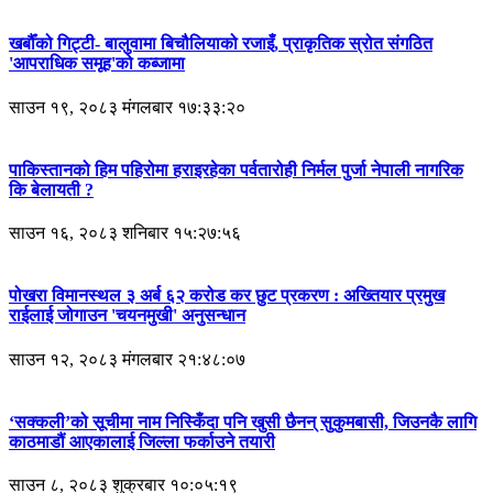
खर्बौँको गिट्टी- बालुवामा बिचौलियाको रजाइँ, प्राकृतिक स्रोत संगठित
'आपराधिक समूह'को कब्जामा
साउन १९, २०८३ मंगलबार १७:३३:२०
पाकिस्तानको हिम पहिरोमा हराइरहेका पर्वतारोही निर्मल पुर्जा नेपाली नागरिक
कि बेलायती ?
साउन १६, २०८३ शनिबार १५:२७:५६
पोखरा विमानस्थल ३ अर्ब ६२ करोड कर छुट प्रकरण : अख्तियार प्रमुख
राईलाई जोगाउन 'चयनमुखी' अनुसन्धान
साउन १२, २०८३ मंगलबार २१:४८:०७
‘सक्कली’को सूचीमा नाम निस्किँदा पनि खुसी छैनन् सुकुमबासी, जिउनकै लागि
काठमाडौं आएकालाई जिल्ला फर्काउने तयारी
साउन ८, २०८३ शुक्रबार १०:०५:१९