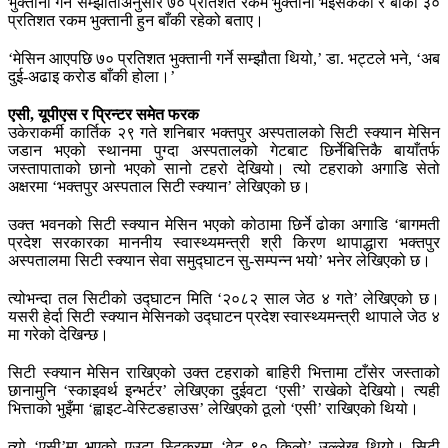
भुक्तानी गर्ने सम्झौताअनुसार ७० प्रतिशत रकम भुक्तानी भइसकेको र बाँकी ३०
प्रतिशत रकम भुक्तानी हुन बाँकी रहेको बताए।
‘मेसिन आएपछि ७० प्रतिशत भुक्तानी गर्ने सम्झौता थियो,’ डा. भट्टले भने, ‘अब
दुई-अढाइ करोड बाँकी होला।’
एसी, यूपीएस र प्रिन्टर समेत फरक
उकेराकर्मी कार्तिक २९ गते शनिबार भक्तपुर अस्पतालको सिटी स्क्यान मेसिन
जडान भएको स्थानमा पुग्दा अस्पतालको गेटबाट छिर्नेबित्तिकै बायाँतर्फ
जस्तापाताको छानो भएको सानो टहरो देखियो। त्यो टहराको अगाडि सेतो
अक्षरमा ‘भक्तपुर अस्पताल सिटी स्क्यान’ लेखिएको छ।
उक्त भवनको सिटी स्क्यान मेसिन भएको कोठामा छिर्ने ढोका अगाडि ‘बागमती
प्रदेश सरकारका माननीय स्वास्थ्यमन्त्री श्री किरण थापाद्धारा भक्तपुर
अस्पतालमा सिटी स्क्यान सेवा समुद्घाटन सु-सम्पन्न भयो’ भनेर लेखिएको छ।
त्योभन्दा तल सिटीको उद्घाटन मिति ‘२०८२ साल जेठ ४ गते’ लेखिएको छ।
यसरी हेर्दा सिटी स्क्यान मेसिनको उद्घाटन प्रदेश स्वास्थ्यमन्त्री थापाले जेठ ४
मा गरेको देखिन्छ।
सिटी स्क्यान मेसिन राखिएको उक्त टहराको बाहिरी भित्तामा टाँसेर जस्ताको
छानामुनि ‘स्काइवर्थ इन्भर्टर’ लेखिएका दुईवटा ‘एसी’ राखेको देखियो। त्यही
भित्ताको भुइँमा ‘ह्वाइट-वेस्टिङहाउस’ लेखिएको ठूलो ‘एसी’ राखिएको थियो।
त्यो ‘एसी’मा भएको एउटा स्टिकरमा ‘वेट ९० किलो’ उल्लेख थियो। सिटी