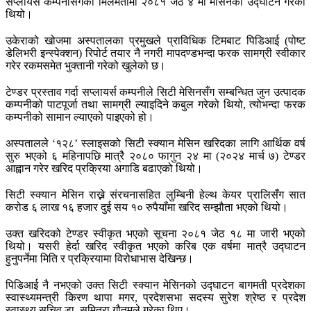
सप्लायर्स कम्पनीसँगको मिलेमतोमा २०८१ जेठ ४ मा मेसिनको उद्घाटन गरेको
थियो।
उकेराको खोजमा अस्पतालका प्रमुखले प्राविधिक टिमबाट पिडिआई (पोष्ट
डेलिभरी इन्स्पेक्शन) रिपोर्ट तयार नै नगरी मापदण्डभन्दा फरक सामग्री स्वीकार
गरेर रकमसमेत भुक्तानी गरेको खुलेको छ।
टेण्डर प्रस्ताव गर्दा सप्लायर्स कम्पनीले सिटी मेसिनसँग सम्बन्धित जुन उत्पादक
कम्पनीको पाटपूर्जा तथा सामग्री ल्याइदिने कबुल गरेको थियो, त्योभन्दा फरक
कम्पनीको सामान ल्याएको पाइएको हो।
अस्पतालले ‘१२८’ स्लाइसको सिटी स्क्यान मेसिन खरिदका लागि आर्थिक वर्ष
सुरु भएको ६ महिनापछि मात्रै २०८० फागुन २४ मा (२०२४ मार्च ७) टेण्डर
आह्वान गरेर खरिद प्रक्रिया अगाडि बढाएको थियो।
सिटी स्क्यान मेसिन राख्ने संरचनासहित लुम्बिनी हेल्थ केयर प्रालिसँग सात
करोड ६ लाख १६ हजार दुई सय १० रुपैयाँमा खरिद सम्झौता भएको थियो।
उक्त खरिदको टेण्डर स्वीकृत भएको सूचना २०८१ जेठ १८ मा जारी भएको
थियो। यसरी हेर्दा खरिद स्वीकृत भएको करिब एक वर्षमा मात्रै उद्घाटन
हुनुपर्नेमा मिति र प्रक्रियामा विरोधाभास देखिन्छ।
पिडिआई नै नभएको उक्त सिटी स्क्यान मेसिनको उद्घाटन बागमती प्रदेशका
स्वास्थ्यमन्त्री किरण थापा मगर, प्रदेशसभा सदस्य सुरेश श्रेष्ठ र प्रदेश
स्वास्थ्य सचिव डा. सुमित्रा गौतमले गरेका थिए।