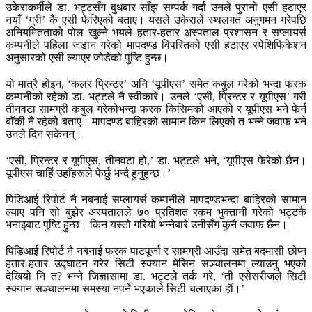
उकेराकर्मीले डा. भट्टसँग बुधबार साँझ सम्पर्क गर्दा उनले पुरानो एसी हटाएर
नयाँ ‘ग्री’ कै एसी फेरिएको बताए। यसले उकेराले स्थलगत अनुगमन गरेपछि
अनियमितताको पोल खुल्ने भयले हतार-हतार अस्पताल प्रशासन र सप्लायर्स
कम्पनीले पहिला जडान गरेको मापदण्ड विपरितको एसी हटाएर स्पेशिफिकेशन
अनुसारको एसी ल्याएर जोडेको पुष्टि हुन्छ।
यो मात्रै होइन, ‘कलर प्रिन्टर’ अनि ‘यूपीएस’ समेत कबुल गरेको भन्दा फरक
कम्पनीको रहेको डा. भट्टले नै स्वीकारे। उनले ‘एसी, प्रिन्टर र यूपीएस’ गरी
तीनवटा सामग्री कबुल गरेकोभन्दा फरक किसिमको आएको र यूपीएस भने फेर्न
बाँकी नै रहेको बताए। मापदण्ड बाहिरको सामान किन लिएको त भन्ने जवाफ भने
उनले दिन सकेनन्।
‘एसी, प्रिन्टर र यूपीएस, तीनवटा हो,’ डा. भट्टले भने, ‘यूपीएस फेरेको छैन।
यूपीएस चाहिँ उहाँहरूले फेर्छु भन्दै हुनुहुन्छ।’
पिडिआई रिपोर्ट नै नबनाई सप्लायर्स कम्पनीले मापदण्डभन्दा बाहिरको सामान
ल्याए पनि सो बुझेर अस्पतालले ७० प्रतिशत रकम भुक्तानी गरेको भट्टकै
भनाइबाट पुष्टि हुन्छ। किन यस्तो गरियो भन्नेबारे उनीसँग कुनै जवाफ छैन।
पिडिआई रिपोर्ट नै नबनाई फरक पाटपूर्जा र सामग्री आउँदा समेत बदमासी छोप्न
हतार-हतार उद्घाटन गरेर सिटी स्क्यान मेसिन सञ्चालनमा ल्याउनु भएको
देखियो नि त? भन्ने जिज्ञासामा डा. भट्टले तर्क गरे, ‘ती एसेसरीजले सिटी
स्क्यान सञ्चालनमा समस्या नपर्ने भएकाले सिटी चलाएका हौं।’