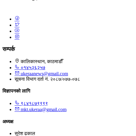
सम्पर्क
कालिकास्थान, काठमाडौँ
०१४५२६२५७
ukeraanews@gmail.com
सूचना विभाग दर्ता नं. २०८७/०७७-०७८
विज्ञापनको लागि
९८४१८७९९९९
mkt.ukeraa@gmail.com
अध्यक्ष
सुरेश ढकाल