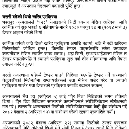
किसिमको ल्याएर जडान गर्दा समेत भक्तपुर अस्पतालले मेसिन सञ्चालनमा
ल्याउनुले नै अस्पताल नेतृत्वको बदमासी पुष्टि हुन्छ।
यसरी बढेको थियो खरिद प्रक्रिया
भक्तपुर अस्पतालले ‘१२८’ स्लाइसको सिटी स्क्यान मेसिन खरिदका लागि
आर्थिक वर्ष सुरु भएको ६ महिनापछि मात्रै २०८० फागुन २४ मा (२०२४ मार्च ७)
टेण्डर आह्वान गरेको थियो।
आर्थिक वर्षको जति ढिलो खरिद प्रक्रिया अगाडि बढायो, उति नै बढी खरिदमा
मिलेमतोको जोखिम हुन्छ। किनकि टेण्डर पाइसकेपछि समेत उत्पादक
कम्पनीबाट मेसिन ल्याउन समय लाग्छ। अझ सिटी, एमआरआईजस्ता मेसिन त
टेण्डर पाइसकेपछि नै ल्याउने प्रक्रिया सुरु गर्दा तीन महिनाभन्दा अघि नेपाल
ल्याउन कठिन हुन्छ।
यस्तो अवस्थामा पहिल्यै टेण्डर पाउने निश्चित भएपछि टेण्डर गर्ने संस्थाको
नेतृत्वसँगको मिलेमतोमा सप्लायर्सहरूले उता मेसिन अर्डर गरेर वा ल्याउने
प्रक्रिया थालेर यता टेण्डरको प्रक्रिया अगाडि बढाउन सक्छन्।
अस्पतालले चैत २३ (अप्रिल ५) लाई ‘प्रि–बिड’ मिटिङको समय तोकेको
थियो। प्रि–बिड मिटिङमा सप्लायर्स कम्पनीहरूले स्पेशिफिकेशन संशोधनको
माग गरे। त्यसपछि अस्पतालले सिटीको स्पेशिफिकेशनका केही बुँदा संशोधन गर्दै
२०८२ वैशाख २ (अप्रिल १५) मा संशोधन गरेको सूचना प्रकाशित गर्यो।
अस्पतालले २०८२ वैशाख (अप्रिल २२) सम्ममा सिटीको टेण्डर प्रस्ताव
गरिसक्नुपर्ने मिति तोकेको थियो भने सोही दिनलाई टेण्डर खुल्ने मिति तोकेको