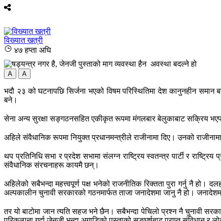
विख्यात खत्री
४७ हप्ता अघि
A
A
भदौ २३ को घटनापछि सिर्जना भएको विषम परिस्थितिमा देश कानुनहीन समान बन्य
बने।
सेना अन्य सुरक्षा सङ्गठनसहित एकीकृत रूपमा मंगलबार बेलुकाबाट सक्रिय भएप
अहिले संवैधानिक रूपमा नियुक्त प्रधानमन्त्रीले राजीनामा दिए। उनको राजीना
थप प्रतिनिधि सभा र प्रदेश सभामा संलग्न राष्ट्रिय स्वतन्त्र पार्टी र राष्ट्रि
संवैधानिक संरचनाहरू कायमै छन्।
अहिलेको सबैभन्दा महत्त्वपूर्ण पक्ष भनेको राजनीतिक रिक्तता पुरा गर्नु नै ह
अल्पकालीन चुनावी सरकारको गठनमार्फत ताजा जनादेशमा जानु नै हो। जनादेशमा 
तर यो बाटोमा जान त्यति सहज भने छैन। सबैभन्दा पेचिलो प्रश्न नै चुनावी सरकारको
परिकल्पना गर्दा जेनजी भन्दा अगाडिको पुस्ताको सङ्घर्षबाट प्राप्त संविधान र ल