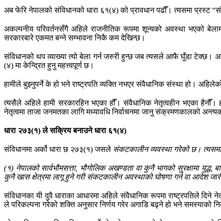
अब फेरि नेपालको संविधानको धारा ६१(४) को प्रावधान पढौँ। त्यसमा प्रस्ट “संविध
अकल्पनीय परिवर्तनसँगै अहिले राजनीतिक रूपमा शून्यको अवस्था भएको बेलामा
सरकारबारे एकमत बन्ने सम्भावना निकै कम देखिन्छ।
संविधानको थप व्याख्या त्यो बेला गर्न जरुरी हुन्छ जब त्यसले आफै घुँडा टेक्छ।
(४) मा केन्द्रित हुनु महत्त्वपूर्ण छ।
हामीले बुझ्नुपर्ने के हो भने राष्ट्रपति व्यक्ति नभएर संवैधानिक संस्था हो। अ
त्यसैले अहिले हामी सरकारहिन भएका हौँ। संवैधानिक नेतृत्वहीन भएका हैनौँ। 
नेतृत्वमा ताजा जनमतका लागि मध्यावधि निर्वाचनमा जानु संक्रमणकालको अन्त्यक
धारा २७३(१) ले सक्रिय बनाउने धारा ६१(४)
संविधानमा अर्को धारा छ २७३(१) जसले
संकटकालीन व्यवस्था गरेको छ। त्यसमा
(१) नेपालको सार्वभौमसत्ता, भौगोलिक अखण्डता वा कुनै भागको सुरक्षामा युद्ध,
ब
कुनै खास क्षेत्रमा लागू हुने गरी संकटकालीन अवस्थाको घोषणा गर्न वा आदेश जार
संविधानका यी दुवै धाराका आधारमा अहिले संवैधानिक रूपमा राष्ट्रपतिले दिने 
ले परिकल्पना गरेको शक्ति अनुसार निर्णय गरेर अगाडि बढ्ने हो भने समस्याक