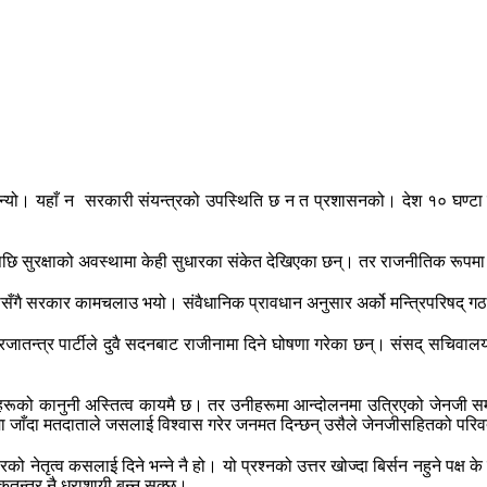
ो। यहाँ न सरकारी संयन्त्रको उपस्थिति छ न त प्रशासनको। देश १० घण्टा सुरक्
छि सुरक्षाको अवस्थामा केही सुधारका संकेत देखिएका छन्। तर राजनीतिक रूपमा
मासँगै सरकार कामचलाउ भयो। संवैधानिक प्रावधान अनुसार अर्को मन्त्रिपरिषद् ग
य प्रजातन्त्र पार्टीले दुवै सदनबाट राजीनामा दिने घोषणा गरेका छन्। संसद् सचिवा
ो। दलहरूको कानुनी अस्तित्व कायमै छ। तर उनीहरूमा आन्दोलनमा उत्रिएको जेनजी सम
जाँदा मतदाताले जसलाई विश्वास गरेर जनमत दिन्छन् उसैले जेनजीसहितको परिवर्त
 नेतृत्व कसलाई दिने भन्ने नै हो। यो प्रश्नको उत्तर खोज्दा बिर्सन नहुने पक्ष क
ोकतन्त्र नै धराशायी बन्न सक्छ।