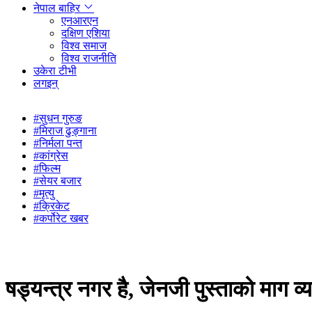
नेपाल बाहिर
एनआरएन
दक्षिण एशिया
विश्व समाज
विश्व राजनीति
उकेरा टीभी
लगइन्
#सुधन गुरुङ
#मिराज ढुङ्गाना
#निर्मला पन्त
#कांग्रेस
#फिल्म
#सेयर बजार
#मृत्यु
#क्रिकेट
#कर्पोरेट खबर
षड्यन्त्र नगर है, जेनजी पुस्ताको माग व्