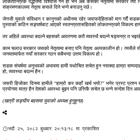
लोकतान्त्रिक पद्धतिमा विश्वास गर्ने हो भने अब कसको नेतृत्वमा सरकार त्य
संक्रमणकालमा नेतृत्व कसले दिने भन्ने बनाउनु पर्छ।
जेनजी युवाले संविधान र कानुनको अधीनमा रहेर जवाफदेहिताको माग गर्दै सडकमा
पुस्ताको कठिन सङ्घर्षबाट आएको स्वतन्त्रतासहितको लोकतन्त्रको विकल्प हामी
तर अहिले अवस्था बदल्ने बहसको आवरणमा कतै व्यवस्थै बदल्ने षड्यन्त्र त भइरहे
काम चलाउ सरकार जसको नेतृत्वमा बनाए पनि नेतृत्व अल्पकालीन हो। त्यसैले यो
जनमतमार्फत नयाँ सरकार गठन सबैभन्दा उत्तम विकल्प हो।
सडक संघर्षमा अनुभवको अभावमा हामी यथोचित सचेत हुन नसक्दा हाम्रा सम्पदाहर
हो, व्यवस्था बदल्न हैन।
जसरी हिजोका दिनमा हामीले “हाम्रो कर कहाँ खर्च भयो?” भनेर प्रस्ट प्रश्न सो
प्रयोगमा मात्र हैन देशको अवस्था बुझ्न पनि उत्तिकै सचेत छ भन्ने सन्देश दिन
(खत्री सङ्घीय बहसमा युवाको अध्यक्ष हुनुहुन्छ)
भदौ २५, २०८२ बुधबार २०:१३:१८ मा प्रकाशित