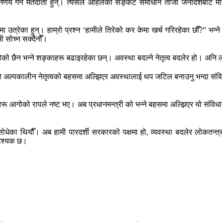
ो निर्णय गर्ने मतदाता हुन्। त्यसैले अहिलेको सङ्कट समाधान ताजा जनादेशबाट 
 उत्रेका हुन्। हाम्रो प्रश्न ‘हामीले तिरेको कर केमा खर्च गरिरहेका छौँ?” भन
 सोच्न सक्दैनौँ।
को छैन भन्ने शङ्काहरू बढाइरहेका छन्। अवस्था बदल्ने नेतृत्व बदलेर हो। अनि ल
 अल्पकालीन नेतृत्वको बहसमा अल्झिएर अवस्थालाई थप जटिल बनाउनु भन्दा संविधान 
ू आगोको रापले नष्ट भए। अब प्रधानमन्त्री को भन्ने बहसमा अल्झिएर यो संविधान
धेका थियौँ। अब हामी पारदर्शी सरकारको पक्षमा हो, व्यवस्था बदलेर लोकतन्त्रला
 आवश्यक छ।