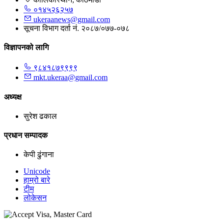
०१४५२६२५७
ukeraanews@gmail.com
सूचना विभाग दर्ता नं. २०८७/०७७-०७८
विज्ञापनको लागि
९८४१८७९९९९
mkt.ukeraa@gmail.com
अध्यक्ष
सुरेश ढकाल
प्रधान सम्पादक
केपी ढुंगाना
Unicode
हाम्रो बारे
टीम
लोकेसन