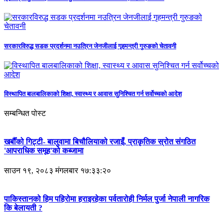
सरकारविरुद्ध सडक प्रदर्शनमा नउत्रिन जेनजीलाई गृहमन्त्री गुरुङको चेतावनी
विस्थापित बालबालिकाको शिक्षा, स्वास्थ्य र आवास सुनिश्चित गर्न सर्वोच्चको आदेश
सम्बन्धित पोस्ट
खर्बौँको गिट्टी- बालुवामा बिचौलियाको रजाइँ, प्राकृतिक स्रोत संगठित
'आपराधिक समूह'को कब्जामा
साउन १९, २०८३ मंगलबार १७:३३:२०
पाकिस्तानको हिम पहिरोमा हराइरहेका पर्वतारोही निर्मल पुर्जा नेपाली नागरिक
कि बेलायती ?