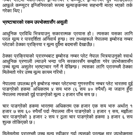
आफूले कम्प्युटर इन्जिनियरको रूपमा मूल्याङ्कनमा सहभागी मात्र भएको तर्क
गरेका थिए।
भ्रष्टाचारको रकम उपभोक्तासँग असुली
आधुनिक प्रविधि भित्र्याउनु सकारात्मक प्रयास हो। त्यसका यसका लागि
परल मूल्य र पारदर्शिता अनिवार्य हुन्छ। तर तथ्यहरूले नेपालमा इम्बोस्ड नम्बर
प्लेटको ठेक्का प्रक्रिया र मूल्य दुवैमा बदमासी देखाउँछ।
ठेक्का प्रक्रियाको प्रारम्भबाट इम्बोस्ड नम्बर प्लेट नेपाल भित्र्याउनुको स्वार्थ
आधुनिक प्रणाली ल्याउने भन्दा पनि सरकारसँग सम्झौता गरेर उपभोक्तासँग
उच्च मूल्य असुलेर भ्रष्टाचार गर्ने नै देखिन्छ। त्यसका लागि प्रारम्भमै ठेक्का
मिलेमतो गरेर उच्च मूल्य कायम गरियो।
नेपालमा उपलब्ध हुने इम्बोस्ड नम्बर प्लेटभन्दा गुणस्तरीय नम्बर प्लेट भारतमा दुई
पाङग्रेको हकमा अधिकतम ४ सय भारु (६ सय ४० रुपैयाँ) मा जडान हुँदा
नेपालमा त्यसको दुई पाङग्रेको मूल्य २ हजार पाँच सय छ।
चार पाङग्रेको हकमा भारतमा अधिकतम एक हजार एक सय भारु अर्थात् १
हजार ७ सय ६० रुपैयाँ पर्दा नेपालमा तीन पाङग्रेको २ हजार ९ सय, मझौला
चार पाङग्रेको ३ हजार २ सय र ठूला चार पाङग्रेको हकमा ३ हजार ६ सय
शुल्क तोकिएको छ।
मिलेमतोमा प्रारम्भमै उच्च मूल्य स्वीकार गर्दा त्यसको प्रत्यक्ष मार उपभोक्तामा