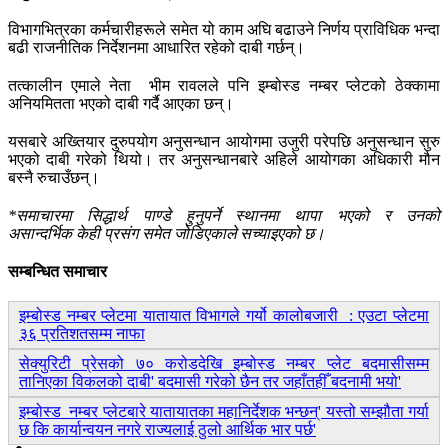
विभागभित्रका कर्मचारीहरूले समेत यो काम अघि बढाउने निर्णय प्राविधिक भन्दा
बढी राजनीतिक निर्देशनमा आधारित रहेको दाबी गर्छन्।
तत्कालीन एमाले नेता भीम रावलले पनि इम्बोस्ड नम्बर प्लेटको ठेक्कामा
अनियमितता भएको दाबी गर्दै आएका छन्।
यसबारे अख्तियार दुरुपयोग अनुसन्धान आयोगमा उजुरी परेपछि अनुसन्धान सुरु
भएको दाबी गरेको थियो। तर अनुसन्धानबारे अहिले आयोगका अधिकारी मौन
बस्नै रुचाउँछन्।
*समाचारमा सिद्धार्थ पाण्डे हुनुपर्ने स्थानमा थापा भएको र उनको
असान्दर्भिक केही प्रसंग समेत जोडिएकाले सच्याइएको छ।
सम्बन्धित समाचार
इम्बोस्ड नम्बर प्लेटमा यातायात विभागले गर्यो कालोबजारी : एउटा प्लेटमा
३६ प्रतिशतसम्म नाफा
सेक्युरिटी प्रेसको ७० करोडदेखि इम्बोस्ड नम्बर प्लेट बदमासीसम्म
तानिएका विकलको दाबी' बदमासी गरेको छैन तर जहाँतहीँ बदनामी भयो'
इम्बोस्ड नम्बर प्लेटबारे यातायातका महानिर्देशक भन्छन्' यस्तो सम्झौता गर्या
छ कि कार्यान्वयन नगरे राज्यलाई ठुलो आर्थिक भार पर्छ'