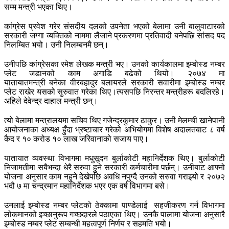
सम्म मन्त्री भएका थिए।
कांग्रेस प्रवेश गरेर संसदीय दलको उपनेता भएको बेलामा उनी बालुवाटारको
सरकारी जग्गा व्यक्तिको नाममा लैजाने प्रकरणमा प्रतिवादी बनेपछि सांसद पद
निलम्बित भयो। उनी निलम्बनमै छन्।
उनीपछि कांग्रेसका रमेश लेखक मन्त्री भए। उनको कार्यकालमा इम्बोस्ड नम्बर
प्लेट जडानको काम अगाडि बढेको थियो। २०७४ मा
यातायातमन्त्री बनेका वीरबहादुर बलायरले सरकारी सवारीमा इम्बोस्ड नम्बर
प्लेट राखेर यसको सुरुवात गरेका थिए।त्यसपछि निरन्तर मन्त्रीहरू बदलिरहे।
अहिले देवेन्द्र दाहाल मन्त्री छन्।
त्यो बेलामा मन्त्रालयमा सचिव थिए गजेन्द्रकुमार ठाकुर। उनी मेलम्ची खानेपानी
आयोजनाका अध्यक्ष हुँदा भ्रष्टाचार गरेको अभियोगमा विशेष अदालतबाट ८ वर्ष
कैद र १० करोड १० लाख जरिवानाको सजाय पाए।
यातायात व्यवस्था विभागमा मधुसूदन बुर्लाकोटी महानिर्देशक थिए। बुर्लाकोटी
निजामतीमा सबैभन्दा धेरै सरुवा हुने सरकारी कर्मचारीमा पर्छन्। उनीबाट आफ्नो
योजना अनुसार काम नहुने देखेपछि अवधि नपुग्दै उनको सरुवा गराइयो र २०७२
भदौ ७ मा चन्द्रमान महानिर्देशक भएर एक वर्ष विभागमा बसे।
उनलाई इम्बोस्ड नम्बर प्लेटको ठेक्कामा पाण्डेलाई सहजीकरण गर्न विभागमा
लोकमानको इच्छानुरूप गच्छदारले पठाएका थिए। उनकै पालामा योजना अनुसारै
इम्बोस्ड नम्बर प्लेट सम्बन्धी महत्वपूर्ण निर्णय र सहमति भयो।