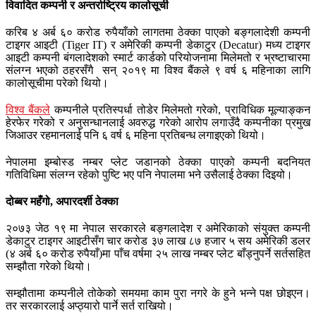
विवादित कम्पनी र अन्तर्राष्ट्रिय कालोसूची
करिब ४ अर्ब ६० करोड रुपैयाँको लागतमा ठेक्का पाएको बङ्गलादेशी कम्पनी
टाइगर आइटी (Tiger IT) र अमेरिकी कम्पनी डेकाटुर (Decatur) मध्य टाइगर
आइटी कम्पनी बंगलादेशको स्मार्ट कार्डको परियोजनामा मिलेमतो र भ्रष्टाचारमा
संलग्न भएको ठहरसँगै सन् २०१९ मा विश्व बैंकले ९ वर्ष ६ महिनाका लागि
कालोसूचीमा परेको थियो।
विश्व बैंकले
कम्पनीले प्रतिस्पर्धा तोडेर मिलेमतो गरेको, प्राविधिक मूल्याङ्कन
हेरफेर गरेको र अनुसन्धानलाई अवरुद्ध गरेको आरोप लगाउँदै कम्पनीका प्रमुख
जिआउर रहमानलाई पनि ६ वर्ष ६ महिना प्रतिबन्ध लगाइएको थियो।
नेपालमा इम्बोस्ड नम्बर प्लेट जडानको ठेक्का पाएको कम्पनी बदनियत
गतिविधिमा संलग्न रहेको पुष्टि भए पनि नेपालमा भने उसैलाई ठेक्का दिइयो।
दोब्बर महँगो, अपारदर्शी ठेक्का
२०७३ जेठ १९ मा नेपाल सरकारले बङ्गलादेश र अमेरिकाको संयुक्त कम्पनी
डेकाटुर टाइगर आइटीसँग चार करोड ३७ लाख ८७ हजार ५ सय अमेरिकी डलर
(४ अर्ब ६० करोड रुपैयाँ)मा पाँच वर्षमा २५ लाख नम्बर प्लेट बाँड्नुपर्ने सर्तसहित
सम्झौता गरेको थियो।
सम्झौतामा कम्पनीले तोकेको समयमा काम पुरा नगरे के हुने भन्ने पक्ष छोइएन।
तर सरकारलाई अप्ठ्यारो पार्ने सर्त राखियो।