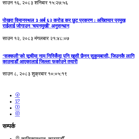
साउन १६, २०८३ शनिबार १५:२७:५६
पोखरा विमानस्थल ३ अर्ब ६२ करोड कर छुट प्रकरण : अख्तियार प्रमुख
राईलाई जोगाउन 'चयनमुखी' अनुसन्धान
साउन १२, २०८३ मंगलबार २१:४८:०७
‘सक्कली’को सूचीमा नाम निस्किँदा पनि खुसी छैनन् सुकुमबासी, जिउनकै लागि
काठमाडौं आएकालाई जिल्ला फर्काउने तयारी
साउन ८, २०८३ शुक्रबार १०:०५:१९
सम्पर्क
कालिकास्थान, काठमाडौँ