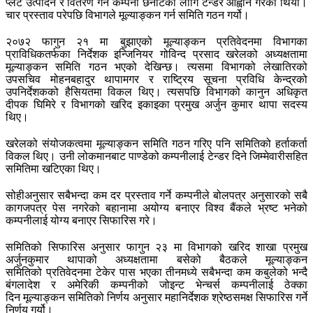
प्लेट उत्पादन र वितरण गर्ने कम्पनी छनोटका लागि टेन्डर आह्वान गरेको थियो।
चार प्रस्ताव परेपछि विभागले मूल्याङ्कन गर्न समिति गठन गर्यो।
२०७२ फागुन २१ मा बुझाएको मूल्याङ्कन प्रतिवेदनमा विभागका
प्राविधिकतर्फका निर्देशक इन्जिनियर गोविन्द प्रसाद खरेलको अध्यक्षतामा
मूल्याङ्कन समिति गठन भएको देखिन्छ। त्यसमा विभागको लेखातिरको
उपसचिव मोहनबहादुर थापामगर र राष्ट्रिय सूचना प्रविधि केन्द्रको
उपनिर्देशकको हैसियतमा विकल थिए। त्यसपछि विभागको कानुन अधिकृत
दीपक घिमिरे र विभागको खरिद इकाइका प्रमुख अर्जुन कुमार थापा सदस्य
थिए।
खरेलको संयोजकत्वमा मूल्याङ्कन समिति गठन गरिए पनि समितिको हर्ताकर्ता
विकल थिए। उनी लोकमानबाट पाण्डेको कम्पनीलाई टेन्डर दिने जिम्मेवारीसहित
समितिमा खटिएका थिए।
सोहीअनुसार सबैभन्दा कम दर प्रस्ताव गर्ने कम्पनीले बोलपत्र अनुसारको सबै
कागजपत्र पेस नगरेको बहानामा अयोग्य बनाएर विश्व बैंकले भ्रष्ट भनेको
कम्पनीलाई योग्य बनाएर सिफारिस गरे।
समितिको सिफारिस अनुसार फागुन २३ मा विभागको खरिद शाखा प्रमुख
अर्जुनकुमार थापाको अध्यक्षतामा बसेको बैठकले मूल्याङ्कन
समितिको प्रतिवेदनमा टेकेर पास भएका तीनमध्ये सबैभन्दा कम कबुलेको भन्दै
बंगलादेश र अमेरिकी कम्पनीको जोइन्ट भेन्चर्स कम्पनीलाई ठेक्का
दिन मूल्याङ्कन समितिको निर्णय अनुसार महानिर्देशक श्रेष्ठसमक्ष सिफारिस गर्ने
निर्णय गर्यो।