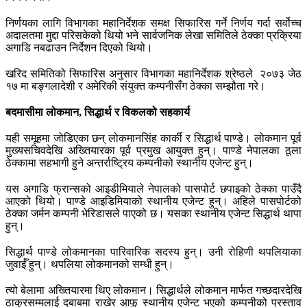
निर्णयका लागि विभागका महानिर्देशक समक्ष सिफारिस गर्ने निर्णय गर्दा सर्वोच्च
अदालतमा मुद्दा परिसकेको थियो भने सार्वजनिक लेखा समितिले ठेक्का प्रक्रिया
अगाडि नबढाउन निर्देशन दिएको थियो।
खरिद समितिको सिफारिस अनुसार विभागका महानिर्देशक श्रेष्ठले २०७३ जेठ
१७ मा बङ्गलादेशी र अमेरिकी संयुक्त कम्पनीसँग ठेक्का सम्झौता गरे।
बदमासीमा लोकमान, सिद्धार्थ र विकलको सहकार्य
यही समूहमा जोडिएका छन् लोकमानसिंह कार्की र सिद्धार्थ पाण्डे। लोकमान पूर्व
मुख्यसचिवदेखि अख्तियारका पूर्व प्रमुख आयुक्त हुन्। पाण्डे नेपालका ठूला
ठेक्कामा सहभागी हुने अन्तर्राष्ट्रिय कम्पनीको स्थानीय एजेन्ट हुन्।
यस अगाडि फ्रान्सको आइडीमियाले नेपालको पासपोर्ट छपाइको ठेक्का पाउँदै
आएको थियो। पाण्डे आइडिमियाको स्थानीय एजेन्ट हुन्। अहिले पासपोर्टको
ठेक्का जर्मन कम्पनी भेरिडासले पाएको छ। यसका स्थानीय एजेन्ट सिद्धार्थ थापा
हुन्।
सिद्धार्थ पाण्डे लोकमानका पारिवारिक सदस्य हुन्। उनी रोहिणी थपलियाका
जुवाईँ हुन्। थपलिया लोकमानको सम्धी हुन्।
त्यो बेलामा अख्तियारमा थिए लोकमान। सिद्धार्थले लोकमान मार्फत गच्छदारदेखि
ठाकुरसम्मलाई दबाबमा राखेर आफू स्थानीय एजेन्ट भएको कम्पनीको प्रस्ताव