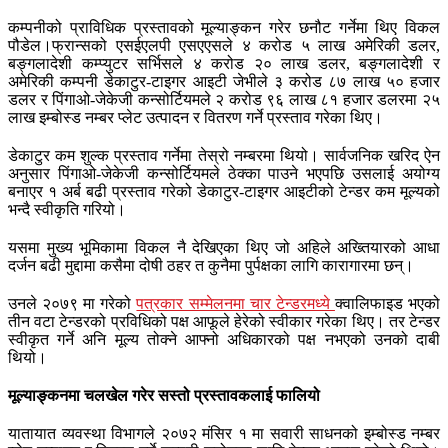
कम्पनीको प्राविधिक प्रस्तावको मूल्याङ्कन गरेर छनौट गर्नेमा थिए विकल
पौडेल।फ्रान्सको एसईएलपी एसएएसले ४ करोड ५ लाख अमेरिकी डलर,
बङ्गलादेशी कम्प्युटर सर्भिसले ४ करोड २० लाख डलर, बङ्गलादेशी र
अमेरिकी कम्पनी डेकाटुर-टाइगर आइटी जेभीले ३ करोड ८७ लाख ५० हजार
डलर र पिंगाओ-जेकेजी कन्सोर्टियमले २ करोड ९६ लाख ८१ हजार डलरमा २५
लाख इम्बोस्ड नम्बर प्लेट उत्पादन र वितरण गर्ने प्रस्ताव गरेका थिए।
डेकाटुर कम शुल्क प्रस्ताव गर्नेमा तेस्रो नम्बरमा थियो। सार्वजनिक खरिद ऐन
अनुसार पिंगाओ-जेकेजी कन्सोर्टियमले ठेक्का पाउने भएपछि उसलाई अयोग्य
बनाएर १ अर्ब बढी प्रस्ताव गरेको डेकाटुर-टाइगर आइटीको टेन्डर कम मूल्यको
भन्दै स्वीकृति गरियो।
यसमा मुख्य भूमिकामा विकल नै देखिएका थिए जो अहिले अख्तियारको आधा
दर्जन बढी मुद्दामा कसैमा दोषी ठहर त कुनैमा पुर्पक्षका लागि कारागारमा छन्।
उनले २०७९ मा गरेको
पत्रकार सम्मेलनमा चार टेन्डरमध्ये
क्वालिफाइड भएको
तीन वटा टेन्डरको प्रविधिको पक्ष आफूले हेरेको स्वीकार गरेका थिए। तर टेन्डर
स्वीकृत गर्ने अनि मूल्य तोक्ने आफ्नो अधिकारको पक्ष नभएको उनको दाबी
थियो।
मूल्याङ्कनमा चलखेल गरेर सस्तो प्रस्तावकलाई फालियो
यातायात व्यवस्था विभागले २०७२ मंसिर १ मा सवारी साधनको इम्बोस्ड नम्बर