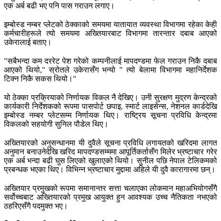
एक अर्ब बढी भए पनि पास गराउन लगाए।
इम्बोस्ड नम्बर प्लेटको ठेक्काको समयमा यातायात व्यवस्था विभागमा रहेका केही
कर्मचारीहरूले त्यो समयमा अख्तियारबाट विभागमा तारन्तार दबाब आएको
उकेरालाई बताए।
"सबैभन्दा कम दररेट पेश गरेको कम्पनीलाई मापदण्डमा फेल गराउन निकै दबाब
आएको थियो," स्रोतले उकेरासँग भन्यो " त्यो बेलामा विभागमा महानिर्देशक
टिक्न निकै सकस थियो।"
यो ठेक्का प्रक्रियाको निर्णायक विकल नै देखिए। उनी सुरक्षण मुद्रण केन्द्रको
कार्यकारी निर्देशकको रूपमा पासपोर्ट छपाइ, स्मार्ट लाइसेन्स, नेशनल कार्डदेखि
इम्बोस्ड नम्बर प्लेटसम्म निर्णायक थिए। राष्ट्रिय सूचना प्रविधि केन्द्रमा
विकलको सहयोगी सुनिल पौडेल थिए।
अख्तियारको अनुसन्धानमा यी दुवैले सूचना प्रविधि लगायतको खरिदमा लागत
अनुमान बनाउनेदेखि खरिद मापदण्डसम्ममा आपूर्तिकर्तासँग मिलेर भ्रष्टाचार गरेर
एक अर्ब भन्दा बढी घुस लिएको खुलाएको थियो। सुनील पछि नेपाल टेलिकमको
प्रबन्धक भएका थिए। विभिन्न भ्रष्टाचार मुद्दामा अहिले यी दुवै कारागारमा छन्।
अख्तियार प्रमुखको रूपमा समानान्तर सत्ता चलाएका लोकमान महाअभियोगसँगै
सर्वोच्चबाट अख्तियारको प्रमुख आयुक्त हुन आवश्यक उच्च नैतिकता नभएको
ठहरिएसँगै पदमुक्त भए।