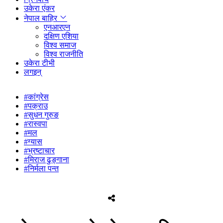
उकेरा एंकर
नेपाल बाहिर
एनआरएन
दक्षिण एशिया
विश्व समाज
विश्व राजनीति
उकेरा टीभी
लगइन्
#कांग्रेस
#पक्राउ
#सुधन गुरुङ
#रास्वपा
#मल
#ग्यास
#भ्रष्टाचार
#मिराज ढुङ्गाना
#निर्मला पन्त