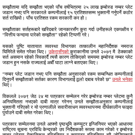
सम्झौतामा यदि सम्झौता भएको पाँच वर्षभित्रमा २५ लाख इम्बोस्ड नम्बर प्लेट
जडान नभए पनि सरकारले कम्पनीलाई ९५ प्रतिशतसम्म भुक्तानी गर्नुपर्ने कठोर
सर्त राखियो। पाँच प्रतिशत रकम सरकारी कर हो।
सम्झौताका सर्तहरूबारे खरिदबारे जानकारसँग कुरा गर्दा उनीहरूले एकपक्षीय र
“वित्तीय फन्दामा पारेको सम्झौता” रहेको टिप्पणी गरे।
यसको पुष्टि यातायात व्यवस्था विभागका तत्कालीन महानिर्देशक नमराज
घिमिरेले समेत गरेका थिए।
उकेरासँगको
कुराकानीमा उनले २०७९ मै ठेक्काको
सर्त असमान रहेको स्विकार्दै त्यसै कारण तोकिएको समयमा इम्बोस्ड नम्बर प्लेट
जडान हुन नसके राज्यलाई अर्बौँ घाटा लाग्ने बताएका थिए।
“नम्बर प्लेट जडान नभए पनि सम्झौता अनुसारको रकम सम्बन्धित कम्पनीलाई
दिनुपर्ने सम्झौताको सर्तका कारण विभागलाई ठूलो दबाब परेको छ”
उनले भनेका
थिए।
विकलले २०७९ जेठ २४ मा पत्रकार सम्मेलन गरेर इम्बोस्ड नम्बर प्लेटमा कुनै
अनियमितता नभएको दाबी मात्र गरेनन् उनले सम्झौताअनुसार कम्पनीलाई
भुक्तानी गरिएको र यो प्रणालीले सवारीसाधन व्यवस्थापनमा दीर्घकालीन फाइदा
पुर्याउने दाबी समेत गरेका थिए।
पत्रकार सम्मेलनमा उनले आफ्नो पृष्ठभूमि कम्प्युटर इन्जिनियर भएको आधारमा
राष्ट्रिय सूचना प्रविधि केन्द्रको उप निर्देशकको रूपमा काम गरेको र इम्बोस्ड
नम्बर प्लेटमा मेकानिकल इन्जिनियर र कम्प्युटर इन्जिनियर दुवै जोडिएकाले