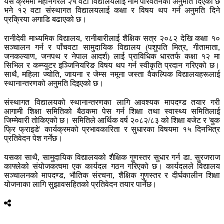
यसै क्रममा महानगरले २५ वटा विद्यालयलाई नाम परिवर्तनको अनुमति दिएको छ
भने १२ वटा संस्थागत विद्यालयलाई कक्षा र विषय थप गर्न अनुमति दिने
प्रक्रिया अगाडि बढाएको छ।
रानीदेवी माध्यमिक विद्यालय, रानीबारीलाई शैक्षिक सत्र २०८२ देखि कक्षा १०
सञ्चालन गर्न र पाँचवटा सामुदायिक विद्यालय (पशुपति मित्र, गीतामाता,
जनकल्याण, जनपथ र नेपाल आदर्श) लाई प्राविधिक धारतर्फ कक्षा १२ मा
सिभिल र कम्प्युटर इञ्जिनियरिङ विषय थप गर्न स्वीकृति प्रदान गरिएको छ।
साथै, महिला ज्योति, जायना र जेम्स नमूना जस्ता वैकल्पिक विद्यालयहरूलाई
स्थानान्तरणको अनुमति दिइएको छ।
संस्थागत विद्यालयको स्थानान्तरणका लागि आवश्यक मापदण्ड तयार गरी
आगामी शिक्षा समितिको बैठकमा पेस गर्न शिक्षा तथा स्वास्थ्य समितिलाई
जिम्मेवारी तोकिएको छ। समितिले आर्थिक वर्ष २०८२/८३ को शिक्षा बजेट र 'बुक
फ्रि फ्राइडे' कार्यक्रमको प्रभावकारिता र सुधारका विषयमा १५ दिनभित्र
प्रतिवेदन पेश गर्नेछ।
यसका साथै, सामुदायिक विद्यालयको शैक्षिक गुणस्तर सुधार गर्न डा. सुरजराज
काफ्लेको संयोजकत्वमा एक कार्यदल गठन गरिएको छ। कार्यदलले विद्यालय
सञ्चालनको मापदण्ड, भौतिक संरचना, शैक्षिक गुणस्तर र दीर्घकालीन शिक्षा
योजनाका लागि सुझावसहितको प्रतिवेदन तयार पार्नेछ।