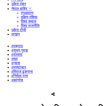
उकेरा एंकर
नेपाल बाहिर
एनआरएन
दक्षिण एशिया
विश्व समाज
विश्व राजनीति
उकेरा टीभी
लगइन्
#पक्राउ
#सुधन गुरुङ
#रास्वपा
#मल
#ग्यास
#भ्रष्टाचार
#मिराज ढुङ्गाना
#निर्मला पन्त
#कांग्रेस