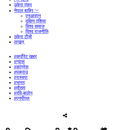
उकेरा एंकर
नेपाल बाहिर
एनआरएन
दक्षिण एशिया
विश्व समाज
विश्व राजनीति
उकेरा टीभी
लगइन्
#कर्पोरेट खबर
#ग्यास
#कांग्रेस
#पक्राउ
#रास्वपा
#भारत
#मौसम
#रवि-बालेन
#एनपीएल