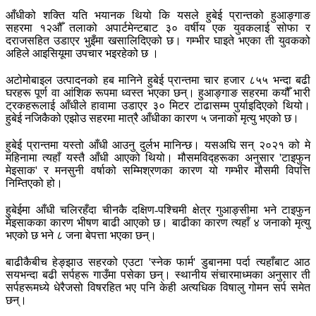
आँधीको शक्ति यति भयानक थियो कि यसले हुबेई प्रान्तको हुआङ्गाङ
सहरमा १२औँ तलाको अपार्टमेन्टबाट ३० वर्षीय एक युवकलाई सोफा र
दराजसहित उडाएर भुइँमा खसालिदिएको छ। गम्भीर घाइते भएका ती युवकको
अहिले आइसियूमा उपचार भइरहेको छ ।
अटोमोबाइल उत्पादनको हब मानिने हुबेई प्रान्तमा चार हजार ८५५ भन्दा बढी
घरहरू पूर्ण वा आंशिक रूपमा ध्वस्त भएका छन्। हुआङ्गाङ सहरमा कयौँ भारी
ट्रकहरूलाई आँधीले हावामा उडाएर ३० मिटर टाढासम्म पुर्याइदिएको थियो।
हुबेई नजिकैको एझोउ सहरमा मात्रै आँधीका कारण ५ जनाको मृत्यु भएको छ।
हुबेई प्रान्तमा यस्तो आँधी आउनु दुर्लभ मानिन्छ। यसअघि सन् २०२१ को मे
महिनामा त्यहाँ यस्तै आँधी आएको थियो। मौसमविद्हरूका अनुसार 'टाइफुन
मेइसाक' र मनसुनी वर्षाको सम्मिश्रणका कारण यो गम्भीर मौसमी विपत्ति
निम्तिएको हो।
हुबेईमा आँधी चलिरहँदा चीनकै दक्षिण-पश्चिमी क्षेत्र गुआङ्सीमा भने टाइफुन
मेइसाकका कारण भीषण बाढी आएको छ। बाढीका कारण त्यहाँ ४ जनाको मृत्यु
भएको छ भने ८ जना बेपत्ता भएका छन्।
बाढीकैबीच हेङ्झाउ सहरको एउटा 'स्नेक फार्म' डुबानमा पर्दा त्यहाँबाट आठ
सयभन्दा बढी सर्पहरू गाउँमा पसेका छन्। स्थानीय संचारमाध्मका अनुसार ती
सर्पहरूमध्ये धेरैजसो विषरहित भए पनि केही अत्यधिक विषालु गोमन सर्प समेत
छन्।