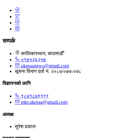
सम्पर्क
कालिकास्थान, काठमाडौँ
०१४५२६२५७
ukeraanews@gmail.com
सूचना विभाग दर्ता नं. २०८७/०७७-०७८
विज्ञापनको लागि
९८४१८७९९९९
mkt.ukeraa@gmail.com
अध्यक्ष
सुरेश ढकाल