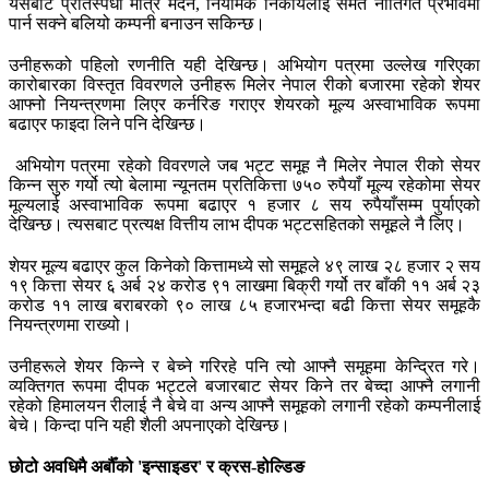
यसबाट प्रतिस्पर्धा मात्रै मर्दैन, नियामक निकायलाई समेत नीतिगत प्रभावमा
पार्न सक्ने बलियो कम्पनी बनाउन सकिन्छ।
उनीहरूको पहिलो रणनीति यही देखिन्छ। अभियोग पत्रमा उल्लेख गरिएका
कारोबारका विस्तृत विवरणले उनीहरू मिलेर नेपाल रीको बजारमा रहेको शेयर
आफ्नो नियन्त्रणमा लिएर कर्नरिङ गराएर शेयरको मूल्य अस्वाभाविक रूपमा
बढाएर फाइदा लिने पनि देखिन्छ।
अभियोग पत्रमा रहेको विवरणले जब भट्ट समूह नै मिलेर नेपाल रीको सेयर
किन्न सुरु गर्यो त्यो बेलामा न्यूनतम प्रतिकित्ता ७५० रुपैयाँ मूल्य रहेकोमा सेयर
मूल्यलाई अस्वाभाविक रूपमा बढाएर १ हजार ८ सय रुपैयाँसम्म पुर्याएको
देखिन्छ। त्यसबाट प्रत्यक्ष वित्तीय लाभ दीपक भट्टसहितको समूहले नै लिए।
शेयर मूल्य बढाएर कुल किनेको कित्तामध्ये सो समूहले ४९ लाख २८ हजार २ सय
१९ कित्ता सेयर ६ अर्ब २४ करोड ९१ लाखमा बिक्री गर्यो तर बाँकी ११ अर्ब २३
करोड ११ लाख बराबरको ९० लाख ८५ हजारभन्दा बढी कित्ता सेयर समूहकै
नियन्त्रणमा राख्यो।
उनीहरूले शेयर किन्ने र बेच्ने गरिरहे पनि त्यो आफ्नै समूहमा केन्द्रित गरे।
व्यक्तिगत रूपमा दीपक भट्टले बजारबाट सेयर किने तर बेच्दा आफ्नै लगानी
रहेको हिमालयन रीलाई नै बेचे वा अन्य आफ्नै समूहको लगानी रहेको कम्पनीलाई
बेचे। किन्दा पनि यही शैली अपनाएको देखिन्छ।
छोटो अवधिमै अर्बौँको '
इन्साइडर'
र क्रस-होल्डिङ