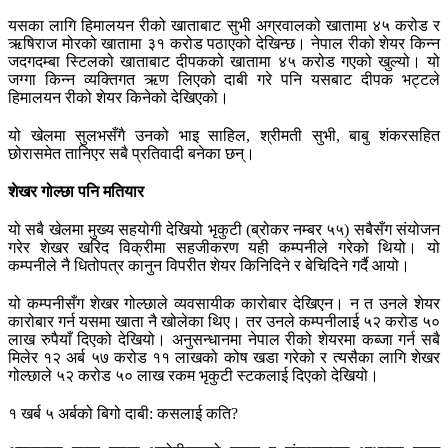
यसका लागि हिमालयन रीको खाताबाट सुभी अग्रवालको खातामा ४५ करोड र
ऋषिराज मोरको खातामा ३१ करोड पठाएको देखिन्छ। नेपाल रीको शेयर किन्न
जदगदम्बा स्टिलको खाताबाट दीपकको खातामा ४५ करोड गएको खुल्यो। यो
जग्गा किन्न व्यक्तिगत ऋण लिएको दाबी गरे पनि यसबाट दीपक भट्टले
हिमालयन रीको शेयर किनेको देखिएको।
यो खेलमा सुलभसँगै उनको भाइ साहिल, श्रीमती सुभी, बाबु शंकरसहित
छोरासमेत तानिएर सबै प्रतिवादी बनेका छन्।
शेखर गोल्छा पनि मतियार
यो सबै खेलमा मुख्य सहयोगी देखियो भृकुटी (ब्रोकर नम्बर ५५) सबैसँग संयोजन
गरेर शेखर खरिद विक्रीमा सहजीकरण यही कम्पनीले गरेको थियो। यो
कम्पनीले नै धितोपत्र कानुन विपरीत शेयर किनिदिने र बेचिदिने गर्दै आयो।
यो कम्पनीसँग शेखर गोल्छाले व्यवसायीक कारोबार देखिएन। न त उनले शेयर
कारोबार गर्न यसमा खाता नै खोलेका थिए। तर उनले कम्पनीलाई ५२ करोड ५०
लाख रुपैयाँ दिएको देखियो। अनुसन्धानमा नेपाल रीको शेयरमा कब्जा गर्न सबै
मिलेर १२ अर्ब ५७ करोड ११ लाखको कोष खडा गरेको र त्यसैका लागि शेखर
गोल्छाले ५२ करोड ५० लाख रकम भृकुटी स्टकलाई दिएको देखियो।
१ खर्ब ५ अर्बको बिगो दाबी: कसलाई कति?