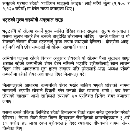
समूहको प्रभाव रहेको ‘गार्डियन माइक्रो लाइफ’ लाई महँगो मूल्य (१,१०० र
१,१२० रुपैयाँ) मा बेचेर नाफा कमाएका थिए।
भट्टको मुख्य सहयोगी अग्रवाल समूह
भट्टसँगै यो खेलमा अर्को मुख्य व्यक्ति देखिए शंकर समूहका सुलभ अग्रवाल।
यसमा सुलभ मात्रै हैन उनको बाबुदेखि छोरासम्म जोडिए। उनले पहिला त यो
शेयरको खेलमा दीपक भट्टलाई मुख्य रूपमा सघाएको देखिन्छ। दोस्रोमा आफू,
श्रीमती अनि छोरासम्मलाई यो खेलमा सहभागी गराए।
अभियोग पत्रमा रहेको विवरण अनुसार शेयरको यो खेलमा पैसा जुटाउन आफू
अध्यक्ष रहेको कम्पनीको शेयर बेच्न नमिल्ने भएपछि श्रीमतीलाई खान लाउन
दिएन भनेर अदालतमा मुद्दा हाल्न लगाएर पछि छोरालाई आफू अध्यक्ष रहेको
कम्पनीमा रहेको शेयर अंश वापत दिएर मिलापत्र गरे।
मिलापत्रको आधारमा कम्पनीको शेयर भर्खर बालिग भएको छोराको नाममा
नामसारी भएपछि छोराले विक्री गरेर उनको बैंक खातामा आयो। जब पैसा
छोराको खातामा आयो साहिलले त्यसको ७० प्रतिशत झिकेर शेयर बजारमा
लगाए।
यसमा उनले पब्लिक लिमिटेड रहेको हिमालयन रीको रकम समेत दुरुपयोग गरेको
देखिन्छ। नेपाल रीको शेयर किन्न हिमालयन रीसहितको कम्पनीहरूबाट ३ अर्ब
८१ करोड ४६ लाख रकम ब्रोकरलाई दिएर त्यसबाट दीपकको नाममा सेयर
किनेका थिए।