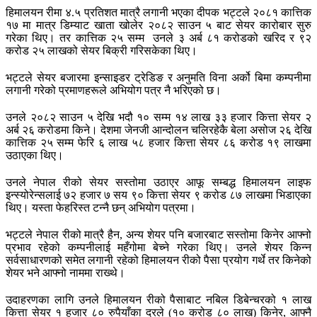
हिमालयन रीमा ४.५ प्रतिशत मात्रै लगानी भएका दीपक भट्टले २०८१ कात्तिक
१७ मा मात्र डिम्याट खाता खोलेर २०८२ साउन ५ बाट सेयर कारोबार सुरु
गरेका थिए। तर कात्तिक २५ सम्म उनले ३ अर्ब ८१ करोडको खरिद र ९२
करोड २५ लाखको सेयर बिक्री गरिसकेका थिए।
भट्टले सेयर बजारमा इन्साइडर ट्रेडिङ र अनुमति विना अर्को बिमा कम्पनीमा
लगानी गरेको प्रमाणहरूले अभियोग पत्र नै भरिएको छ।
उनले २०८२ साउन ५ देखि भदौ १० सम्म १४ लाख ३३ हजार कित्ता सेयर २
अर्ब २६ करोडमा किने। देशमा जेनजी आन्दोलन चलिरहेकै बेला असोज २६ देखि
कात्तिक २५ सम्म फेरि ६ लाख ५८ हजार कित्ता सेयर ८६ करोड १९ लाखमा
उठाएका थिए।
उनले नेपाल रीको सेयर सस्तोमा उठाएर आफू सम्बद्ध हिमालयन लाइफ
इन्स्योरेन्सलाई ७२ हजार ७ सय ९० कित्ता सेयर ९ करोड ८७ लाखमा भिडाएका
थिए। यस्ता फेहरिस्त टन्नै छन् अभियोग पत्रमा।
भट्टले नेपाल रीको मात्रै हैन, अन्य शेयर पनि बजारबाट सस्तोमा किनेर आफ्नो
प्रभाव रहेको कम्पनीलाई महँगोमा बेच्ने गरेका थिए। उनले शेयर किन्न
सर्वसाधारणको समेत लगानी रहेको हिमालयन रीको पैसा प्रयोग गर्थे तर किनेको
शेयर भने आफ्नो नाममा राख्थे।
उदाहरणका लागि उनले हिमालयन रीको पैसाबाट नबिल डिबेन्चरको १ लाख
कित्ता सेयर १ हजार ८० रुपैयाँका दरले (१० करोड ८० लाख) किनेर, आफ्नै