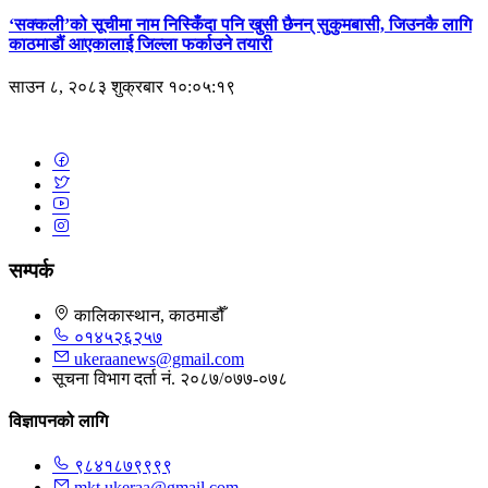
‘सक्कली’को सूचीमा नाम निस्किँदा पनि खुसी छैनन् सुकुमबासी, जिउनकै लागि
काठमाडौं आएकालाई जिल्ला फर्काउने तयारी
साउन ८, २०८३ शुक्रबार १०:०५:१९
सम्पर्क
कालिकास्थान, काठमाडौँ
०१४५२६२५७
ukeraanews@gmail.com
सूचना विभाग दर्ता नं. २०८७/०७७-०७८
विज्ञापनको लागि
९८४१८७९९९९
mkt.ukeraa@gmail.com