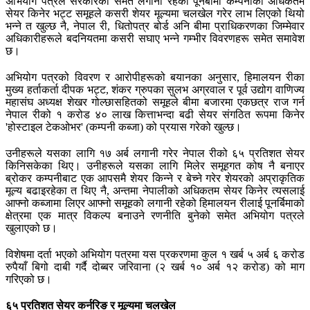
अभियोग पत्रले सरकारको समेत लगानी रहेको पूनर्बीमा कम्पनीको अधिकतम
सेयर किनेर भट्ट समूहले कसरी शेयर मूल्यमा चलखेल गरेर लाभ लिएको थियो
भन्ने त खुल्छ नै, नेपाल री, धितोपत्र बोर्ड अनि बीमा प्राधिकरणका जिम्मेवार
अधिकारीहरूले बदनियतमा कसरी सघाए भन्ने गम्भीर विवरणहरू समेत समावेश
छ।
अभियोग पत्रको विवरण र आरोपीहरूको बयानका अनुसार, हिमालयन रीका
मुख्य हर्ताकर्ता दीपक भट्ट, शंकर ग्रुपका सुलभ अग्रवाल र पूर्व उद्योग वाणिज्य
महासंघ अध्यक्ष शेखर गोल्छासहितको समूहले बीमा बजारमा एकछत्र राज गर्न
नेपाल रीको १ करोड ४० लाख कित्ताभन्दा बढी सेयर संगठित रूपमा किनेर
'होस्टाइल टेकओभर' (कम्पनी कब्जा) को प्रयास गरेको खुल्छ।
उनीहरूले यसका लागि १७ अर्ब लगानी गरेर नेपाल रीको ६५ प्रतिशत सेयर
किनिसकेका थिए। उनीहरूले यसका लागि मिलेर समूहगत कोष नै बनाएर
ब्रोकर कम्पनीबाट एक आपसमै शेयर किन्ने र बेच्ने गरेर शेयरको अप्राकृतिक
मूल्य बढाइरहेका त थिए नै, अन्तमा नेपालीको अधिकतम सेयर किनेर त्यसलाई
आफ्नो कब्जामा लिएर आफ्नो समूहको लगानी रहेको हिमालयन रीलाई पूनर्बिमाको
क्षेत्रमा एक मात्र विकल्प बनाउने रणनीति बुनेको समेत अभियोग पत्रले
खुलाएको छ।
विशेषमा दर्ता भएको अभियोग पत्रमा यस प्रकरणमा कुल १ खर्ब ५ अर्ब ६ करोड
रुपैयाँ बिगो दाबी गर्दै दोब्बर जरिवाना (२ खर्ब १० अर्ब १२ करोड) को माग
गरिएको छ।
६५ प्रतिशत सेयर कर्नरिङ र मूल्यमा चलखेल