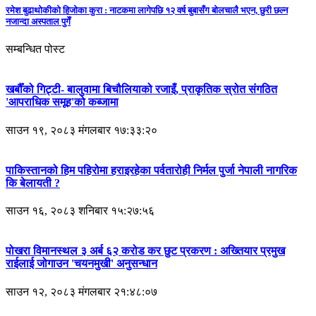
रमेश बुढाथोकीको हिजोका कुरा : नाटकमा लागेपछि १२ वर्ष बुबासँग बोलचालै भएन, छुरी छल्न
नजान्दा अस्पताल पुगेँ
सम्बन्धित पोस्ट
खर्बौँको गिट्टी- बालुवामा बिचौलियाको रजाइँ, प्राकृतिक स्रोत संगठित
'आपराधिक समूह'को कब्जामा
साउन १९, २०८३ मंगलबार १७:३३:२०
पाकिस्तानको हिम पहिरोमा हराइरहेका पर्वतारोही निर्मल पुर्जा नेपाली नागरिक
कि बेलायती ?
साउन १६, २०८३ शनिबार १५:२७:५६
पोखरा विमानस्थल ३ अर्ब ६२ करोड कर छुट प्रकरण : अख्तियार प्रमुख
राईलाई जोगाउन 'चयनमुखी' अनुसन्धान
साउन १२, २०८३ मंगलबार २१:४८:०७