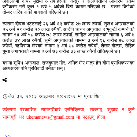
अदालतमा दायर मुद्दामा आरोपीहरूको कसुर र संलग्नताका आधारमा रकम
वर्गीकरण गरी कुल १ खर्ब ५ अर्बको बिगो कायम गरिएको छ। यसमा बिगोको
दोब्बर जरिवानाको मागदावी गरिएको छ।
त्यसमा दीपक भट्टलाई २६ अर्ब ६३ करोड २७ लाख रुपैयाँ, सुलभ अग्रवालको
२५ अर्ब ५९ करोड २० लाख रुपैयाँ, सन्दीप चाचन अग्रवाल र भृकुटी कम्पनीको
नाममा १४ अर्ब ५८ करोड ७८ लाख रुपैयाँ, साहिल अग्रवालको नाममा ६ अर्ब ४
करोड ३४ लाख रुपैयाँ, सुभी अग्रवालको नाममा ३ अर्ब ९६ करोड ७८ लाख
रुपैयाँ, ऋषिराज मोरको नाममा ३ अर्ब ७८ करोड रुपैयाँ, शेखर गोल्छा, रोहित
गुप्ता लगायतको नाममा २ अर्ब ७३ करोड ३३ लाख रुपैयाँ तोकिएको छ।
यसमा शृषिभ अग्रवाल, राजकुमार मोर, अमित मोर मात्र हैन बीमा प्राधिकरणका
अध्यक्षहरू पनि प्रतिवादी बनेका छन्।
जेठ ३१, २०८३ आइतबार ००:५२:१२ मा प्रकाशित
उकेरामा प्रकाशित सामाग्रीबारे प्रतिक्रिया, सल्लाह, सुझाव र कुनै
सामाग्री भए
ukeraanews@gmail.com
मा पठाउनु होला।