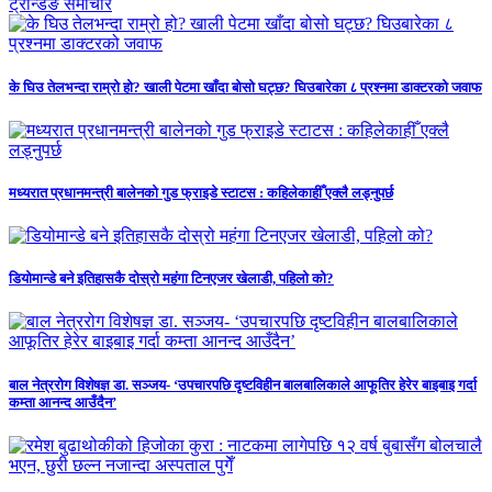
ट्रेन्डिङ समाचार
के घिउ तेलभन्दा राम्रो हो? खाली पेटमा खाँदा बोसो घट्छ? घिउबारेका ८ प्रश्नमा डाक्टरको जवाफ
मध्यरात प्रधानमन्त्री बालेनको गुड फ्राइडे स्टाटस : कहिलेकाहीँ एक्लै लड्नुपर्छ
डियोमान्डे बने इतिहासकै दोस्रो महंगा टिनएजर खेलाडी, पहिलो को?
बाल नेत्ररोग विशेषज्ञ डा. सञ्जय- ‘उपचारपछि दृष्टविहीन बालबालिकाले आफूतिर हेरेर बाइबाइ गर्दा
कम्ता आनन्द आउँदैन’