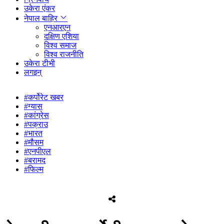
उकेरा एंकर
नेपाल बाहिर
एनआरएन
दक्षिण एशिया
विश्व समाज
विश्व राजनीति
उकेरा टीभी
लगइन्
#कर्पोरेट खबर
#ग्यास
#कांग्रेस
#पक्राउ
#भारत
#मौसम
#एनपीएल
#बरामद
#फिल्म