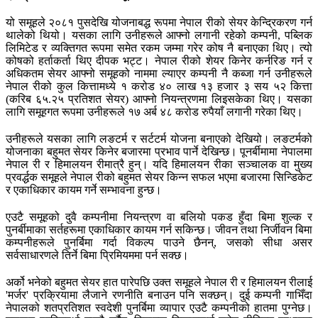
यो समूहले २०८१ पुसदेखि योजनाबद्ध रूपमा नेपाल रीको सेयर केन्द्रिकरण गर्न
थालेको थियो। यसका लागि उनीहरूले आफ्नो लगानी रहेको कम्पनी, पब्लिक
लिमिटेड र व्यक्तिगत रूपमा समेत रकम जम्मा गरेर कोष नै बनाएका थिए। त्यो
कोषको हर्ताकर्ता थिए दीपक भट्ट। नेपाल रीको शेयर किनेर कर्नरिङ गर्न र
अधिकतम सेयर आफ्नो समूहको नाममा ल्याएर कम्पनी नै कब्जा गर्न उनीहरूले
नेपाल रीको कुल कित्तामध्ये १ करोड ४० लाख १३ हजार ३ सय ५२ कित्ता
(करिब ६५.२५ प्रतिशत सेयर) आफ्नो नियन्त्रणमा लिइसकेका थिए। यसका
लागि समूहगत रूपमा उनीहरूले १७ अर्ब ४८ करोड रुपैयाँ लगानी गरेका थिए।
उनीहरूले यसका लागि लङटर्म र सर्टटर्म योजना बनाएको देखियो। लङटर्मको
योजनाका बहुमत सेयर किनेर बजारमा प्रभाव पार्ने देखिन्छ। पूनर्बीमामा नेपालमा
नेपाल री र हिमालयन रीमात्रै हुन्। यदि हिमालयन रीका सञ्चालक वा मुख्य
प्रवर्द्धक समूहले नेपाल रीको बहुमत सेयर किन्न सफल भएमा बजारमा सिन्डिकेट
र एकाधिकार कायम गर्ने सम्भावना हुन्छ।
एउटै समूहको दुवै कम्पनीमा नियन्त्रण वा बलियो पकड हुँदा बिमा शुल्क र
पुनर्बीमाका सर्तहरूमा एकाधिकार कायम गर्न सकिन्छ। जीवन तथा निर्जीवन बिमा
कम्पनीहरूले पुनर्बिमा गर्दा विकल्प पाउने छैनन्, जसको सीधा असर
सर्वसाधारणले तिर्ने बिमा प्रिमियममा पर्न सक्छ।
अर्को भनेको बहुमत सेयर हात पारेपछि उक्त समूहले नेपाल री र हिमालयन रीलाई
'मर्जर' प्रक्रियामा लैजाने रणनीति बनाउन पनि सक्छन्। दुई कम्पनी गाभिँदा
नेपालको शतप्रतिशत स्वदेशी पुनर्बिमा व्यापार एउटै कम्पनीको हातमा पुग्नेछ।