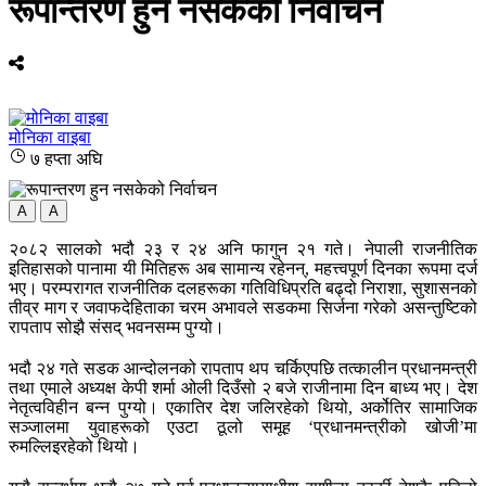
रूपान्तरण हुन नसकेको निर्वाचन
मोनिका वाइबा
७ हप्ता अघि
A
A
२०८२ सालको भदौ २३ र २४ अनि फागुन २१ गते। नेपाली राजनीतिक
इतिहासको पानामा यी मितिहरू अब सामान्य रहेनन्, महत्त्वपूर्ण दिनका रूपमा दर्ज
भए। परम्परागत राजनीतिक दलहरूका गतिविधिप्रति बढ्दो निराशा, सुशासनको
तीव्र माग र जवाफदेहिताका चरम अभावले सडकमा सिर्जना गरेको असन्तुष्टिको
रापताप सोझै संसद् भवनसम्म पुग्यो।
भदौ २४ गते सडक आन्दोलनको रापताप थप चर्किएपछि तत्कालीन प्रधानमन्त्री
तथा एमाले अध्यक्ष केपी शर्मा ओली दिउँसो २ बजे राजीनामा दिन बाध्य भए। देश
नेतृत्वविहीन बन्न पुग्यो। एकातिर देश जलिरहेको थियो, अर्कोतिर सामाजिक
सञ्जालमा युवाहरूको एउटा ठूलो समूह ‘प्रधानमन्त्रीको खोजी’मा
रुमल्लिइरहेको थियो।