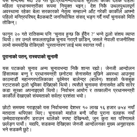
यसै सन्दर्भमा भदौ २७ गते पूर्व-प्रधानन्यायाधीश सुशीला कार्की देशकै पहिलो
महिला प्रधानमन्त्रीका रूपमा नियुक्त भइन्। देश निकै उथलपुथलपूर्ण
अवस्थामा रहेका बेला सरकारको नेतृत्व सम्हाल्ने आँट गरेकी कार्कीले आफ्नो
पहिलो मन्त्रिपरिषद् बैठकबाटै जननिर्वाचित संसद् भङ्ग गर्दै नयाँ चुनावको मिति
तोकिन्।
फागुन २० गते रातिसम्म पनि ‘चुनाव हुन्छ कि हुँदैन ?’ भन्ने ठूलो संशय व्याप्त
थियो। तर उनले सफलतापूर्वक चुनाव गराएरै छाडिन्, जसले नेपाली राजनीतिमा
लामो समयदेखि रोकिएको ‘पुस्तान्तरण’लाई भव्य स्वागत गर्यो।
पुरानाको पतन्, रास्वपाको सुनामी
यस पटकको चुनाव अन्य चुनावभन्दा निकै शान्त रह्यो। जेनजी आन्दोलन
हिंसात्मक बन्नु र प्रधानमन्त्री छनोटमा सेनासमेत मुछिने अवस्था आउनुमा
काठमाडौं महानगरपालिकाका पूर्वमेयर बालेन्द्र (बालेन) शाहको फेसबुक
स्टाटसको ठूलो भूमिका देखिएको थियो। त्यसैले चुनावमा सेनासमेत अघि सारेर
कडा सुरक्षा अपनाइएको थियो। निर्वाचन आयोग र तत्कालीन प्रधानमन्त्री
कार्कीले देखाएको संयमताको सर्वत्र प्रशंसा भयो।
छोटो समयमा गराइएको यस निर्वाचनमा देशभर १० लाख १६ हजार ७५४ नयाँ
मतदाता थपिएका थिए। चुनावको माहोल बन्दै जाँदा पुराना दलहरू नयाँ
उम्मेदवारहरूसँग डराउन थालेको स्पष्ट देखिन्थ्यो, जुन कुरा मत परिणामले
छर्लङ्ग पार्यो। यद्यपि, सडकमा देखिएका जेनजी आन्दोलनका मुख्य अनुहारहरू
भने सडकमै छुटे।