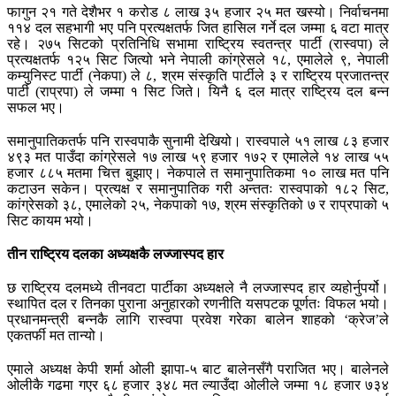
फागुन २१ गते देशैभर १ करोड ८ लाख ३५ हजार २५ मत खस्यो। निर्वाचनमा
११४ दल सहभागी भए पनि प्रत्यक्षतर्फ जित हासिल गर्ने दल जम्मा ६ वटा मात्र
रहे। २७५ सिटको प्रतिनिधि सभामा राष्ट्रिय स्वतन्त्र पार्टी (रास्वपा) ले
प्रत्यक्षतर्फ १२५ सिट जित्यो भने नेपाली कांग्रेसले १८, एमालेले ९, नेपाली
कम्युनिस्ट पार्टी (नेकपा) ले ८, श्रम संस्कृति पार्टीले ३ र राष्ट्रिय प्रजातन्त्र
पार्टी (राप्रपा) ले जम्मा १ सिट जिते। यिनै ६ दल मात्र राष्ट्रिय दल बन्न
सफल भए।
समानुपातिकतर्फ पनि रास्वपाकै सुनामी देखियो। रास्वपाले ५१ लाख ८३ हजार
४९३ मत पाउँदा कांग्रेसले १७ लाख ५९ हजार १७२ र एमालेले १४ लाख ५५
हजार ८८५ मतमा चित्त बुझाए। नेकपाले त समानुपातिकमा १० लाख मत पनि
कटाउन सकेन। प्रत्यक्ष र समानुपातिक गरी अन्ततः रास्वपाको १८२ सिट,
कांग्रेसको ३८, एमालेको २५, नेकपाको १७, श्रम संस्कृतिको ७ र राप्रपाको ५
सिट कायम भयो।
तीन राष्ट्रिय दलका अध्यक्षकै लज्जास्पद हार
छ राष्ट्रिय दलमध्ये तीनवटा पार्टीका अध्यक्षले नै लज्जास्पद हार व्यहोर्नुपर्यो।
स्थापित दल र तिनका पुराना अनुहारको रणनीति यसपटक पूर्णतः विफल भयो।
प्रधानमन्त्री बन्नकै लागि रास्वपा प्रवेश गरेका बालेन शाहको ‘क्रेज’ले
एकतर्फी मत तान्यो।
एमाले अध्यक्ष केपी शर्मा ओली झापा-५ बाट बालेनसँगै पराजित भए। बालेनले
ओलीकै गढमा गएर ६८ हजार ३४८ मत ल्याउँदा ओलीले जम्मा १८ हजार ७३४