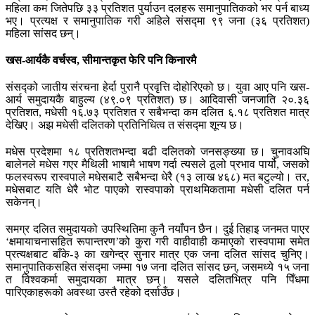
महिला कम जितेपछि ३३ प्रतिशत पुर्याउन दलहरू समानुपातिकको भर पर्न बाध्य
भए। प्रत्यक्ष र समानुपातिक गरी अहिले संसद्मा ९९ जना (३६ प्रतिशत)
महिला सांसद छन्।
खस-आर्यकै वर्चस्व, सीमान्तकृत फेरि पनि किनारमै
संसद्को जातीय संरचना हेर्दा पुरानै प्रवृत्ति दोहोरिएको छ। युवा आए पनि खस-
आर्य समुदायकै बाहुल्य (४९.०९ प्रतिशत) छ। आदिवासी जनजाति २०.३६
प्रतिशत, मधेसी १६.७३ प्रतिशत र सबैभन्दा कम दलित ६.१८ प्रतिशत मात्र
देखिए। अझ मधेसी दलितको प्रतिनिधित्व त संसद्मा शून्य छ।
मधेस प्रदेशमा १८ प्रतिशतभन्दा बढी दलितको जनसङ्ख्या छ। चुनावअघि
बालेनले मधेस गएर मैथिली भाषामै भाषण गर्दा त्यसले ठूलो प्रभाव पार्यो, जसको
फलस्वरूप रास्वपाले मधेसबाटै सबैभन्दा धेरै (१३ लाख ४६८) मत बटुल्यो। तर,
मधेसबाट यति धेरै भोट पाएको रास्वपाको प्राथमिकतामा मधेसी दलित पर्न
सकेनन्।
समग्र दलित समुदायको उपस्थितिमा कुनै नयाँपन छैन। दुई तिहाइ जनमत पाएर
‘क्षमायाचनासहित रूपान्तरण’को कुरा गरी वाहीवाही कमाएको रास्वपामा समेत
प्रत्यक्षबाट बाँके-३ का खगेन्द्र सुनार मात्र एक जना दलित सांसद चुनिए।
समानुपातिकसहित संसद्मा जम्मा १७ जना दलित सांसद छन्, जसमध्ये १५ जना
त विश्वकर्मा समुदायका मात्र छन्। यसले दलितभित्र पनि पिँधमा
पारिएकाहरूको अवस्था उस्तै रहेको दर्साउँछ।