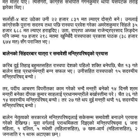
मत मात्र पाए। त्यसैगरी, कांग्रेस सभापति गगनकुमार थापा यसपटक तराई
झरेका थिए।
सर्लाही-४ बाट उठेका उनी २२ हजार ८३१ मत ल्याएर दोस्रो बने। उनलाई
कांग्रेसकै पुराना सदस्य तथा पछि रास्वपा प्रवेश गरेका अमरेशकुमार सिंहले ३५
हजार ६८८ मत ल्याएर हराइदिए। उता, राप्रपा अध्यक्ष राजेन्द्रप्रसाद लिङ्देन
पनि जम्मा १७ हजार २९८ मतमा खुम्चिँदै रास्वपाका प्रकाश पाठक (३८ हजार
६७४ मत) सँग पराजित भए।
बालेनको सिंहदरबार यात्रा र समावेशी मन्त्रिपरिषद्को प्रयास
करिब दुई तिहाइ बहुमतसहित रास्वपा देशको पहिलो शक्ति बनेपछि, चैत १३ गते
बालेन शाह प्रधानमन्त्री बन्न सफल भए। उनीसहित रास्वपाको १५ सदस्यीय
मन्त्रिपरिषद् बन्यो।
तर, पदीय आचरण विपरीतका काम गरेको भन्दै मन्त्री बनेको १४ दिनमै श्रम
मन्त्री बनेका दीपक कुमार साहलाई प्रधानमन्त्रीले बर्खास्तीमा परे। चैत २६ गते
१४ सदस्यीय मन्त्रिपरिषद् बन्यो। तर २७ गते थप दुई मन्त्री थप्दै १६ सदस्यीय
मन्त्रिपरिषद् बन्यो।
बालेन नेतृत्वको सरकारले मन्त्रिपरिषद्लाई सकेसम्म समावेशी बनाउने प्रयास
गरेको देखिन्छ। युवा वर्गलाई प्राथमिकता दिइएको मन्त्रिपरिषद्मा ६ जना
महिला, १ दलित, ५ मधेसी (महिलासहित), ७ खस-आर्य (महिलासहित), २
जनजाति र १ थारू अटाएका छन्।