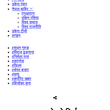
उकेरा एंकर
नेपाल बाहिर
एनआरएन
दक्षिण एशिया
विश्व समाज
विश्व राजनीति
उकेरा टीभी
लगइन्
#सुधन गुरुङ
#मिराज ढुङ्गाना
#निर्मला पन्त
#कांग्रेस
#फिल्म
#सेयर बजार
#मृत्यु
#कर्पोरेट खबर
#हिजोका कुरा