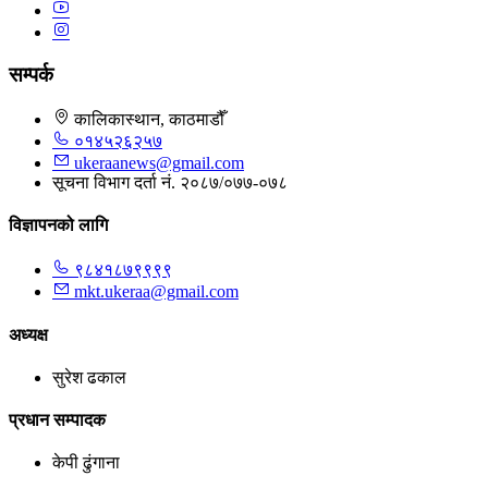
सम्पर्क
कालिकास्थान, काठमाडौँ
०१४५२६२५७
ukeraanews@gmail.com
सूचना विभाग दर्ता नं. २०८७/०७७-०७८
विज्ञापनको लागि
९८४१८७९९९९
mkt.ukeraa@gmail.com
अध्यक्ष
सुरेश ढकाल
प्रधान सम्पादक
केपी ढुंगाना