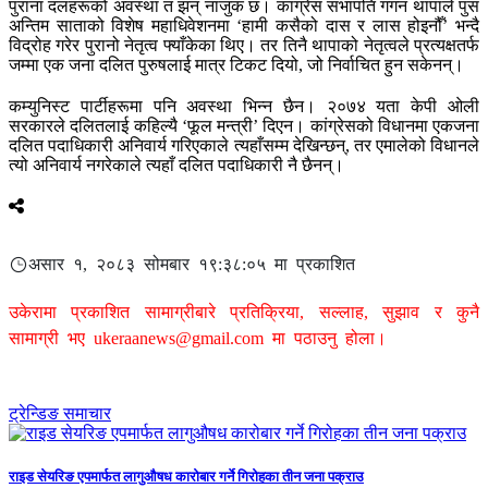
पुराना दलहरूको अवस्था त झन् नाजुक छ। कांग्रेस सभापति गगन थापाले पुस
अन्तिम साताको विशेष महाधिवेशनमा ‘हामी कसैको दास र लास होइनौँ’ भन्दै
विद्रोह गरेर पुरानो नेतृत्व फ्याँकेका थिए। तर तिनै थापाको नेतृत्वले प्रत्यक्षतर्फ
जम्मा एक जना दलित पुरुषलाई मात्र टिकट दियो, जो निर्वाचित हुन सकेनन्।
कम्युनिस्ट पार्टीहरूमा पनि अवस्था भिन्न छैन। २०७४ यता केपी ओली
सरकारले दलितलाई कहिल्यै ‘फूल मन्त्री’ दिएन। कांग्रेसको विधानमा एकजना
दलित पदाधिकारी अनिवार्य गरिएकाले त्यहाँसम्म देखिन्छन्, तर एमालेको विधानले
त्यो अनिवार्य नगरेकाले त्यहाँ दलित पदाधिकारी नै छैनन्।
असार १, २०८३ सोमबार १९:३८:०५ मा प्रकाशित
उकेरामा प्रकाशित सामाग्रीबारे प्रतिक्रिया, सल्लाह, सुझाव र कुनै
सामाग्री भए
ukeraanews@gmail.com
मा पठाउनु होला।
ट्रेन्डिङ समाचार
राइड सेयरिङ एपमार्फत लागुऔषध कारोबार गर्ने गिरोहका तीन जना पक्राउ