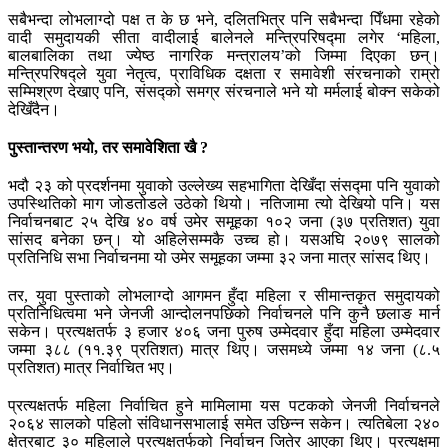
सबैभन्दा लोभलाग्दो पक्ष त के छ भने, दलितभित्र पनि सबैभन्दा पिँधमा रहेको
वादी समुदायकी सीता वादीलाई बालेनले मन्त्रिपरिषद्मा लगेर ‘महिला,
बालबालिका तथा ज्येष्ठ नागरिक मन्त्रालय’को जिम्मा दिएका छन्।
मन्त्रिपरिषद्ले युवा नेतृत्व, प्राविधिक दक्षता र समावेशी संरचनाको राम्रो
सम्मिश्रण देखाए पनि, संसद्को समग्र संरचनाले भने यो मर्मलाई बोक्न सकेको
देखिँदैन।
पुस्तान्तरण भयो, तर समावेशिता खै ?
भदौ २३ को प्रदर्शनमा युवाको उल्लेख्य सहभागिता देखिँदा संसद्मा पनि युवाको
उपस्थितिको माग जोडतोडले उठेको थियो। नतिजामा त्यो देखियो पनि। यस
निर्वाचनबाट २५ देखि ४० वर्ष उमेर समूहका १०२ जना (३७ प्रतिशत) युवा
सांसद बनेका छन्। यो अहिलेसम्मकै उच्च हो। यसअघि २०७९ सालको
प्रतिनिधि सभा निर्वाचनमा यो उमेर समूहका जम्मा ३२ जना मात्र सांसद थिए।
तर, युवा पुस्ताको लोभलाग्दो आगमन हुँदा महिला र सीमान्तकृत समुदायको
प्रतिनिधित्वमा भने जेनजी आन्दोलनपछिको निर्वाचनले पनि कुनै छलाङ मार्न
सकेन। प्रत्यक्षतर्फ ३ हजार ४०६ जना पुरुष उम्मेदवार हुँदा महिला उम्मेदवार
जम्मा ३८८ (११.३९ प्रतिशत) मात्र थिए। जसमध्ये जम्मा १४ जना (८.५
प्रतिशत) मात्र निर्वाचित भए।
प्रत्यक्षतर्फ महिला निर्वाचित हुने मामिलामा यस पटकको जेनजी निर्वाचनले
२०६४ सालको पहिलो संविधानसभालाई समेत उछिन्न सकेन। त्यतिबेला २४०
क्षेत्रबाट ३० महिलाले प्रत्यक्षतर्फको निर्वाचन जितेर आएका थिए। प्रत्यक्षमा