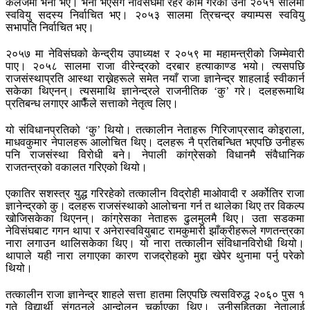
कलेजमा भर्ना भए। भर्ना भएसँगै नेविसंघमा रहेर काम गरेका उनी २०५१ सालमा
स्ववियु सदस्य निर्वाचित भए। २०५३ सालमा त्रिचन्द्र क्याम्पस स्ववियु
सभापति निर्वाचित भए।
२०५७ मा नेविसंघको केन्द्रीय उपाध्यक्ष र २०५९ मा महामन्त्रीको जिम्मेवारी
पाए। २०५८ सालमा राजा वीरेन्द्रको दरबार हत्याकाण्ड भयो। त्यसपछि
राजसंस्थाप्रति आस्था राख्नेहरूले समेत नयाँ राजा ज्ञानेन्द्र शाहलाई स्वीकार्न
सकेका थिएनन्। त्यसमाथि ज्ञानेन्द्रले राजनीतिक ‘कु’ गरे। दलहरूमाथि
प्रतिबन्ध लगाएर आफैँले सत्ताको नेतृत्व लिए।
यो संविधानप्रतिको ‘कु’ थियो। तत्कालीन नेताहरू गिरिजाप्रसाद कोइराला,
माधवकुमार नेपालहरू आलोचित थिए। दलहरू नै प्रतिबन्धित भएपछि उनीहरू
पनि राजसंस्था विरोधी बने। नेपाली कांग्रेसको विधानमै संवैधानिक
राजतन्त्रको वकालत गरिएको थियो।
एकातिर सशस्त्र युद्ध गरिरहेको तत्कालीन विद्रोही माओवादी र अर्कोतिर राजा
ज्ञानेन्द्रको कु। दलहरू राजसंस्थाको आलोचना गर्न त थालेका थिए तर विकल्प
खोजिसकेका थिएनन्। कांग्रेसका नेताहरू ढुलमुलमै थिए। उता सडकमा
नेविसंघबाट गगन थापा र अनेरास्ववियुबाट रामकुमारी झाँक्रीहरूले गणतन्त्रका
नारा लगाउन थालिसकेका थिए। यो नारा तत्कालीन संविधानविरोधी थियो।
थापाले यही नारा लगाएका कारण राजद्रोहको मुद्दा खेपेर थुनामा पर्नु परेको
थियो।
तत्कालीन राजा ज्ञानेन्द्र शाहले सत्ता हातमा लिएपछि त्यसविरुद्ध २०६० पुस १
गते विद्यार्थी संगठनले आन्दोलन चर्काएका थिए। उनीसहितका नेतालाई