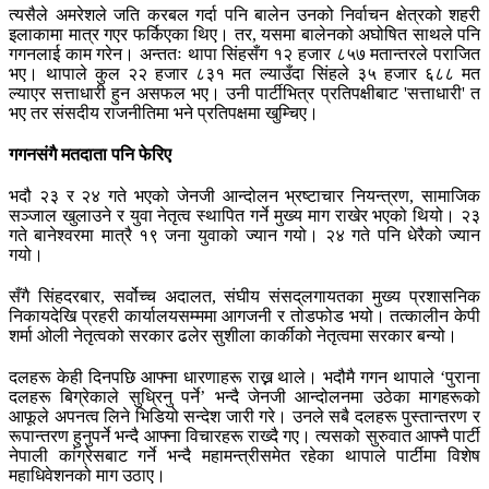
त्यसैले अमरेशले जति करबल गर्दा पनि बालेन उनको निर्वाचन क्षेत्रको शहरी
इलाकामा मात्र गएर फर्किएका थिए। तर, यसमा बालेनको अघोषित साथले पनि
गगनलाई काम गरेन। अन्ततः थापा सिंहसँग १२ हजार ८५७ मतान्तरले पराजित
भए। थापाले कुल २२ हजार ८३१ मत ल्याउँदा सिंहले ३५ हजार ६८८ मत
ल्याएर सत्ताधारी हुन असफल भए। उनी पार्टीभित्र प्रतिपक्षीबाट 'सत्ताधारी' त
भए तर संसदीय राजनीतिमा भने प्रतिपक्षमा खुम्चिए।
गगनसंगै मतदाता पनि फेरिए
भदौ २३ र २४ गते भएको जेनजी आन्दोलन भ्रष्टाचार नियन्त्रण, सामाजिक
सञ्जाल खुलाउने र युवा नेतृत्व स्थापित गर्ने मुख्य माग राखेर भएको थियो। २३
गते बानेश्वरमा मात्रै १९ जना युवाको ज्यान गयो। २४ गते पनि धेरैको ज्यान
गयो।
सँगै सिंहदरबार, सर्वोच्च अदालत, संघीय संसद्‌लगायतका मुख्य प्रशासनिक
निकायदेखि प्रहरी कार्यालयसम्ममा आगजनी र तोडफोड भयो। तत्कालीन केपी
शर्मा ओली नेतृत्वको सरकार ढलेर सुशीला कार्कीको नेतृत्वमा सरकार बन्यो।
दलहरू केही दिनपछि आफ्ना धारणाहरू राख्न थाले। भदौमै गगन थापाले ‘पुराना
दलहरू बिग्रेकाले सुध्रिनु पर्ने’ भन्दै जेनजी आन्दोलनमा उठेका मागहरूको
आफूले अपनत्व लिने भिडियो सन्देश जारी गरे। उनले सबै दलहरू पुस्तान्तरण र
रूपान्तरण हुनुपर्ने भन्दै आफ्ना विचारहरू राख्दै गए। त्यसको सुरुवात आफ्नै पार्टी
नेपाली कांग्रेसबाट गर्ने भन्दै महामन्त्रीसमेत रहेका थापाले पार्टीमा विशेष
महाधिवेशनको माग उठाए।