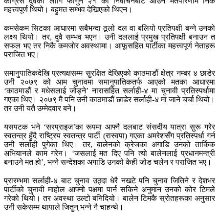
कांग्रेस दुवैका लागि फागुन २१ को निर्वाचनबाट आउने मतपरिणाम निकै
महत्त्वपूर्ण थियो। बहुमत सम्भव देखिएको थिएन।
कमसेकम सिटका आधारमा सबैभन्दा ठूलो दल वा बलियो प्रतिपक्षी बन्ने उनको
लक्ष्य थियो। तर, दुवै सम्भव भएन। उनी दललाई प्रमुख प्रतिपक्षी बनाउन त
सफल भए तर निकै कमजोर अवस्थामा। आफूसहित पार्टीका महत्त्वपूर्ण नेताहरू
पराजित भए।
समानुपातिकदेखि प्रत्यक्षसम्म सुरक्षित देखिएको काठमाडौं क्षेत्र नम्बर ४ छाडेर
उनी २०७९ को आम चुनावमा समानुपातिकतर्फ आएको मतका आधारमा
‘काठमाडौं र मधेसलाई जोड्ने’ नारासहित सर्लाही-४ मा चुनावी प्रतिस्पर्धामा
गएका थिए। २०७९ मै पनि उनी काठमाडौं छाडेर सर्लाही-४ मा जाने चर्चा थियो।
तर उनी यतै उम्मेदवार बने।
यसपटक भने ‘सरप्राइज’का रूपमा आफ्नै दलबाट संसदीय यात्रा सुरू गरेर
स्वतन्त्र हुँदै राष्ट्रिय स्वतन्त्र पार्टी (रास्वपा) गएका अमरेशसँग प्रतिस्पर्धा गर्न
उनी सर्लाही पुगेका थिए। तर, बालेनको क्रेजका अगाडि उनको तार्किक
अभियानले काम गरेन। ‘जसलाई मत दिए पनि त्यो बालेनलाई प्रधानमन्त्री
बनाउने मत हो’, भन्ने सन्देशका अगाडि उनको केही जोड चलेन र पराजित भए।
प्रारम्भमा सर्लाही-४ बाट चुनाव उठ्दा धेरै नखटे पनि चुनाव जितिने र देशभर
पार्टीको चुनावी माहोल आफ्नो पक्षमा पार्न सकिने अनुमान उनको कोर टिमले
गरेको थियो। तर अवस्था उल्टो बनिदियो। बालेन टिमकै स्रोतहरूका अनुसार
उनी सकेसम्म थापाले जितुन् भन्ने नै चाहन्थे।