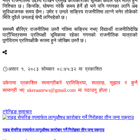
नत्र राजनीतिमा उद्देश्य राखिने प्रमुख कार्यकारीको भूमिका केवल रहर मात्रै हुने
निश्चित छ। किनकि, घोषणा गरेकै समय हेर्ने हो भने पनि गगनका लागि अब
सुविधाजनक समय छैन। उमेर र उनले सक्रिय राजनीतिमा लाग्ने भनेर तोकेको
मिति दुवैले उनलाई चेप्दै लगिरहेको छ।
समयमै बौरिएर राजनीतिमा उस्तै गतिमा सक्रिय नभए विद्यार्थी राजनीतिदेखि
पार्टीभित्रसम्म प्रतिपक्षी भूमिकामा रहेका गगनको राजनीतिक यात्राको
पूर्णविराम प्रतिपक्षीकै रूपमा हुने जोखिम उस्तै छ।
असार १, २०८३ सोमबार ०८:४५:३२ मा प्रकाशित
उकेरामा प्रकाशित सामाग्रीबारे प्रतिक्रिया, सल्लाह, सुझाव र कुनै
सामाग्री भए
ukeraanews@gmail.com
मा पठाउनु होला।
ट्रेन्डिङ समाचार
राइड सेयरिङ एपमार्फत लागुऔषध कारोबार गर्ने गिरोहका तीन जना पक्राउ