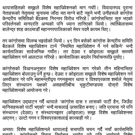
थापासहितको समूहले विशेष महाधिवेशनको माग गर्योा। विवादास्पद पुराना
नेताहरूको नेतृत्वमा चुनावमा जाँदा मत माग्ने बाटै नहुने भन्दै उनीहरूले कांग्रेस
केन्द्रीय समितिको बैठकमा निरन्तर विरोध गरिरहे। कांग्रेसभित्र सुरु भएको
परिवर्तनको मागप्रति अन्यको पनि ध्यान तानिएको थियो। त्यतिबेलासम्म
बालेन्द्र शाह काठमाडौं महानगरपालिकाको मेयर पदमै कायम थिए।
तर कांग्रेसमा विलम्ब भइरहेको थियो। ४९ दिन बसेको कांग्रेस केन्द्रीय समिति
बैठकले विशेष महाधिवेशन टार्न ‘नियमित महाधिवेशन नै गर्न सकिने’ भन्दै
कार्यतालिका सार्वजनिक गर्योत। तर देउवा र कोइराला समूहले समयमै
महाधिवेशन गर्न आलटाल गरिरहे। कार्यतालिका बदलेर निर्वाचनपछि पुर्याए।
कांग्रेसको विधानअनुसार विशेष महाधिवेशन माग गरेको तीन महिनाभित्र
महाधिवेशन बोलाउनु पर्ने हुन्छ। देउवा र कोइराला समूहले विशेष महाधिवेशन गर्न
अस्वीकार गरे पनि महामन्त्रीद्वय गगनकुमार थापा र विश्वप्रकाश शर्माले नेतृत्व
लिएर संस्थापन पक्षको असहमतिबीच भृकुटीमण्डपमा दोस्रो विशेष
महाधिवेशनको आयोजना गरे।
महाधिवेशन उद्घाटन गर्दै थापाले ‘कांग्रेस दास र लासको पार्टी हैन, जिउँदा
मानिसहरूको पार्टी भएको’ भन्दै मासलाई उत्साहित बनाए। जति प्रयास गरे पनि
संस्थापन (देउवा) र संस्थापनइतर (कोइराला) समूह विशेष महाधिवेशनमा
आएनन्। उल्टो गगन र विश्वप्रकाशलाई कारबाही गरे।
अन्ततः विशेष महाधिवेशनले थापालाई सभापति चयन गर्दै नयाँ कार्यसमिति
बनायो। कांग्रेसको विवाद निर्वाचन आयोग पुगे पनि आयोगले विशेष