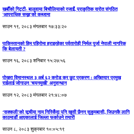
खर्बौँको गिट्टी- बालुवामा बिचौलियाको रजाइँ, प्राकृतिक स्रोत संगठित
'आपराधिक समूह'को कब्जामा
साउन १९, २०८३ मंगलबार १७:३३:२०
पाकिस्तानको हिम पहिरोमा हराइरहेका पर्वतारोही निर्मल पुर्जा नेपाली नागरिक
कि बेलायती ?
साउन १६, २०८३ शनिबार १५:२७:५६
पोखरा विमानस्थल ३ अर्ब ६२ करोड कर छुट प्रकरण : अख्तियार प्रमुख
राईलाई जोगाउन 'चयनमुखी' अनुसन्धान
साउन १२, २०८३ मंगलबार २१:४८:०७
‘सक्कली’को सूचीमा नाम निस्किँदा पनि खुसी छैनन् सुकुमबासी, जिउनकै लागि
काठमाडौं आएकालाई जिल्ला फर्काउने तयारी
साउन ८, २०८३ शुक्रबार १०:०५:१९