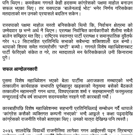
पनि थिएन। कमसेकम गगनले केही हदसम्म कांग्रेसको पक्षमा माहोल बनाउन
सफल भएका थिए। तर यसपटक ‘बालेनलाई भोट’ भनेर निर्णय गरिसकेका
मतदाताको मन उनको प्रयासले बदलिन सकेन।
रास्वपाको पक्षमा माहोल यस्तो बनिसकेको थियो कि, निर्वाचन क्षेत्रमा को
उम्मेदवार छ भन्ने अर्थ नै थिएन। प्रत्यक्ष निर्वाचित कार्यकारीको शैलीमा सबैले
बालेन सम्झिएर मत दिए। राष्ट्रिय स्वतन्त्र पार्टी प्रत्यक्ष र समानुपातिक दुवैतर्फ
गरेर १८२ सिटसहित प्रतिनिधि सभाको सबैभन्दा शक्तिशाली दल बन्यो।
थापाको शिरमा समेत नराम्रोसँग ‘घण्टी’ बज्यो। गगनले विशेष महाधिवेशनबाट
पार्टी फेरिएको संकेत त गरे, तर मतदाताले मन फेरिसकेकाले उनी किनारामा
पुगे।
सफल आन्दोलनकारी
पुसमा विशेष महाधिवेशन भएको बेला पार्टीमा अराजकता मच्चाएको भन्दै
तत्कालीन कार्यवाहक सभापति पूर्णबहादुर खड्काको नेतृत्वमा बसेको बैठकले
तत्कालीन महामन्त्री गगन थापा, विश्वप्रकाश शर्मा र सहमहामन्त्री फरमुल्लाह
मन्सुरलाई पाँच वर्ष साधारण सदस्यसमेत नरहने गरी कारबाही गर्यो।
कारबाहीपछि विशेष महाधिवेशनमा सहभागी प्रतिनिधिलाई सम्बोधन गर्दै थापाले
‘कांग्रेस कसैको व्यक्तिगत कम्पनी नभएको’ भन्दै आफूले ९ कक्षा पढ्दादेखि
कांग्रेसको राजनीति गरेको बताएका थिए। उनको यात्रा देखिन्छ पनि त्यस्तै।
२०४६ सालदेखि विद्यार्थी राजनीतिमा लागेका गगन आईएस्सी पढ्न त्रिचन्द्र