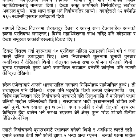
महाधिवेशनलाई मान्यता दियो। देउवा समूह आयोगको निर्णयविरुद्ध सर्वोच्च
अदालत पुग्यो। यता थापा समूह भने निर्वाचनतिर लाग्यो। कांग्रेसले १२ वर्षपछि
१६५ स्थानमै प्रत्यक्ष उम्मेदवारी दियो।
थापाले टिकट वितरणमा शेरबहादुर देउवा र आरजु राणा देउवाबाहेक अन्यको
हकमा प्रतिबन्ध लगाएनन्। विशेष महाधिवेशनमा साथ नदिए पनि कोइराला र
देउवा समूहका आकांक्षीहरूलाई टिकट दिए।
टिकट वितरण गर्दा प्रत्यक्षमा १० प्रतिशत महिला उठाइएको थियो भने १ जना
मात्रै दलित उठाइएका थिए। अन्य निर्वाचनको तुलनामा चुनावी प्रचार
व्यवस्थित नै देखिएको थियो। क्षेत्रगत रूपमा सभा आयोजना गरिएको थियो।
चुनाव प्रचारको मुख्य थलो सामाजिक सञ्जाल बनेसँगै कांग्रेस पनि त्यसमै
केन्द्रित देखियो।
हरेक एजेन्डाबारे आफ्नो धारणासहित गगनका भिडियोहरू सार्वजनिक हुन्थे। ती
रुचाइएका पनि देखिन्थे। बहस पनि भइरहेकै थियो उनको एजेन्डामाथि। तर,
विशेष महाधिवेशन गरेर निर्वाचनको प्रचारले गति लिनुअगाडि नै बालेनको पक्षमा
बलियो माहोल बनिसकेको थियो। रास्वपाबाट भावी प्रधानमन्त्री घोषित उनी
जहाँ पुग्थे, भव्य स्वागत हुन थाल्यो। गगन सर्लाही र केही क्षेत्रको प्रचारमा
केन्द्रित हुँदा बालेन भने सम्भव भएसम्म धेरै क्षेत्र पुग्न ‘रोड शो’को शैलीमा
हिँडिरहेका थिए।
एमाले निर्वाचनको प्रारम्भबाटै रक्षात्मक बनेको थियो र अवधिभर त्यस्तै रह्यो।
एमाले अध्यक्ष केपी शर्मा ओली झापा-५ भन्दा अन्त गएनन्। उनको पक्षमा माहोल