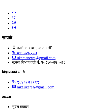
सम्पर्क
कालिकास्थान, काठमाडौँ
०१४५२६२५७
ukeraanews@gmail.com
सूचना विभाग दर्ता नं. २०८७/०७७-०७८
विज्ञापनको लागि
९८४१८७९९९९
mkt.ukeraa@gmail.com
अध्यक्ष
सुरेश ढकाल