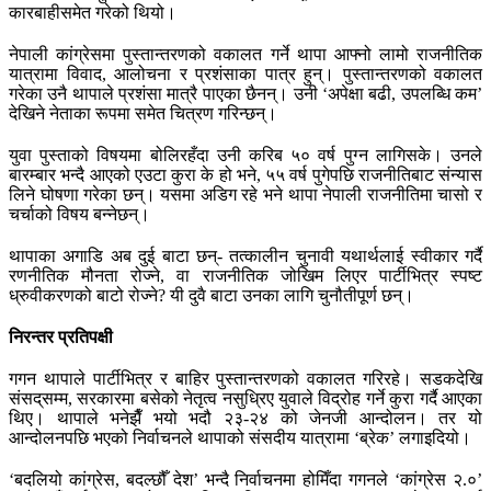
कारबाहीसमेत गरेको थियो।
नेपाली कांग्रेसमा पुस्तान्तरणको वकालत गर्ने थापा आफ्नो लामो राजनीतिक
यात्रामा विवाद, आलोचना र प्रशंसाका पात्र हुन्। पुस्तान्तरणको वकालत
गरेका उनै थापाले प्रशंसा मात्रै पाएका छैनन्। उनी ‘अपेक्षा बढी, उपलब्धि कम’
देखिने नेताका रूपमा समेत चित्रण गरिन्छन्।
युवा पुस्ताको विषयमा बोलिरहँदा उनी करिब ५० वर्ष पुग्न लागिसके। उनले
बारम्बार भन्दै आएको एउटा कुरा के हो भने, ५५ वर्ष पुगेपछि राजनीतिबाट संन्यास
लिने घोषणा गरेका छन्। यसमा अडिग रहे भने थापा नेपाली राजनीतिमा चासो र
चर्चाको विषय बन्नेछन्।
थापाका अगाडि अब दुई बाटा छन्- तत्कालीन चुनावी यथार्थलाई स्वीकार गर्दै
रणनीतिक मौनता रोज्ने, वा राजनीतिक जोखिम लिएर पार्टीभित्र स्पष्ट
ध्रुवीकरणको बाटो रोज्ने? यी दुवै बाटा उनका लागि चुनौतीपूर्ण छन्।
निरन्तर प्रतिपक्षी
गगन थापाले पार्टीभित्र र बाहिर पुस्तान्तरणको वकालत गरिरहे। सडकदेखि
संसद्‌सम्म, सरकारमा बसेको नेतृत्व नसुध्रिए युवाले विद्रोह गर्ने कुरा गर्दै आएका
थिए। थापाले भनेझैँ भयो भदौ २३-२४ को जेनजी आन्दोलन। तर यो
आन्दोलनपछि भएको निर्वाचनले थापाको संसदीय यात्रामा ‘ब्रेक’ लगाइदियो।
‘बदलियो कांग्रेस, बदल्छौँ देश’ भन्दै निर्वाचनमा होमिँदा गगनले ‘कांग्रेस २.०’