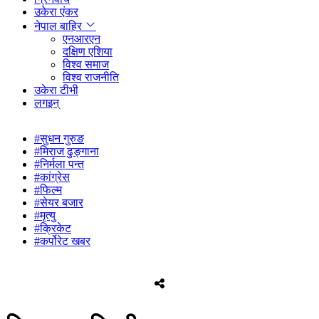
उकेरा एंकर
नेपाल बाहिर
एनआरएन
दक्षिण एशिया
विश्व समाज
विश्व राजनीति
उकेरा टीभी
लगइन्
#सुधन गुरुङ
#मिराज ढुङ्गाना
#निर्मला पन्त
#कांग्रेस
#फिल्म
#सेयर बजार
#मृत्यु
#क्रिकेट
#कर्पोरेट खबर