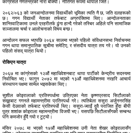
कांग्रेसले गणतन्त्रको नारा बोक्यो। नीतिगत रूपमा थापाले जिते।
२०६२/०६३ को जनआन्दोलनमा विद्यार्थीको भूमिका त्यति नै छ, जति दलहरूको
छ। गगन विद्यार्थी नेताका तर्फबाट अग्रपंक्तिमा थिए। आन्दोलनताका
शान्तिवाटिकामा उनले प्रहरीतर्फ ढुंगा हान्दै गरेको तस्बिर अहिले पनि सामाजिक
सञ्जालमा चर्चा र आलोचनाको विषय बन्छ।
आन्दोलन सफल भएपछि २०६४ सालमा भएको पहिलो संविधानसभा निर्वाचनमा
गगन थापा समानुपातिक सूचीमा समेटिए, र संसदीय यात्रा तय गरे। यो उनको
पहिलो संसद् यात्रा थियो।
रोकिएन यात्रा
२०६७ मा कांग्रेसको १२औं महाधिवेशनबाट थापा पार्टीको केन्द्रीय सदस्यमा
निर्वाचित भए। फागुन २०७२ मा भएको १३औं महाधिवेशनमा नरहरि आचार्य
संस्थापन पक्षमा सामेल भइसकेका थिए।
सुशील कोइरालाको प्रतिस्पर्धामा उत्रिएका नेता कृष्णप्रसाद सिटौलाको
समूहबाट गगनले महामन्त्रीमा प्रतिस्पर्धा गरे। त्यतिबेला ससुरा अर्जुननरसिंह
केसी देउवाको तर्फबाट प्रतिस्पर्धी थिए। ससुरा-ज्वाइँ दुवै पराजित हुँदा बीपी
पुत्र शशांक कोइराला महामन्त्रीमा विजयी भए। यसपछि सिटौलासँगको सम्बन्ध
पनि कमजोर हुँदै गयो र टुट्यो।
मंसिर २०७८ मा भएको १४औं महाधिवेशनमा उनी नेता शेखर कोइरालासँग