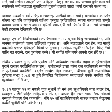
भन्दै नयाँ भर्सनमा आएको जनाउ दिएका थिए। तर बारम्बार सत्तामा पुगेर काम गर्न
नसकेको भन्दै मतदाता सुधारिएको पुरानो दलको साटो ‘नयाँ दल’को पक्षमा गए।
जनमत अबको ५ वर्ष राष्ट्रिय स्वतन्त्र पार्टीको पक्षमा गयो। यसबीचमा कमजोर
संख्या भए पनि कांग्रेसको काँधमा प्रमुख प्रतिपक्षीका रूपमा सरकारको राम्रो
काममा साथ र गलत काममा दरिलो खबरदारी गर्ने जिम्मेवारी छ। त्यो संसदमा
केही हदसम्म देखिएको पनि छ।
फागुन २१ को निर्वाचनको मतपरिणाममा नाम र चुनाव चिह्न रास्वपाको भए पनि
जनमत बालेनको पक्षमा उर्लिएको प्रस्ट छ। अनि मतदाताले दल हैन, मत मात्रै
बदलेको प्रस्ट देखिएको थियो फागुनमा। उनीहरू खुलेरै भनिरहेका थिए, “यो
पालि मत बदल्ने, दल पुरानैमा बस्ने। यी नयाँले पनि नगरे आफ्नो दल छँदै छ।”
संघीय सरकार गुमाए पनि प्रदेश अनि अधिकांश स्थानीय तहमा कांग्रेससहित
पुरानै दलका प्रतिनिधिहरू छन्। उनीहरूले इच्छा गरेमा दल बदलिएको स्थानीय
र प्रदेशको कार्यशैली बदलेर सन्देश दिन सक्छन्। बीचमा कुनै राजनीतिक
दुर्घटना नभए २०८७ मा हुने नियमित निर्वाचनमा मतदाताले पक्कै नयाँको पनि
मूल्यांकन गर्ने नै छन्।
२०८२ फागुन २१ मा भएको चुक सुधार्ने हो भने अब सुधारिएको नारा मात्र हैन,
व्यवहार र शैलीसहित सक्रिय र संसदमा बाधक हैन रचनात्मक निगरानीकर्ता
बन्नुको विकल्प छैन गगनसँग। सँगै १५ औँ महाधिवेशनको सफल बनाएर नेतृत्वमा
फर्कने चुनौती पनि उत्तिकै छ।