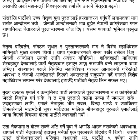
उभिए। कोइराला सभापतिमा पराजित भए पनि गगन महामन्त्रीमा निर्वाचित भए।
त्यसपछि अर्का महामन्त्री विश्वप्रकाश शर्मासँग उनको मित्रता बढ्यो।
संसद्देखि पार्टीको उच्च नेतृत्व युवा पुस्तालाई हस्तान्तरण गर्नुपर्ने लगायतका माग
राखेर आन्दोलन भयो। जेनजी आन्दोलनको भाव बुझेर नेपाली कांग्रेसका गगन
थापानिकट नेताहरूले पुस्तान्तरणमा जोड दिए। यसमा थापाको भूमिका प्रमुख
छ।
नेतृत्व परिवर्तन, संगठन सुधार र पुस्तान्तरणको माग नै विशेष महाधिवेशन
मागिनुको मुख्य कारण थियो। थापा पुस्तान्तरणको समय पर्खेर बसेका थिए।
जेनजी आन्दोलन उनको लागि अवसर बनिदियो। शक्तिशाली मानिएका
शेरबहादुर देउवालाई पार्टी नेतृत्वबाट हटाएर आफू सभापति बन्ने लाइनमा थापा
उभिए। संस्थापन पक्षले नियमित महाधिवेशन गराउन आनाकानी गरिरहेको
अवस्था र जेनजी आन्दोलनले दिएको अवसरलाई सदुपयोग गर्दै गगनले विशेष
महाधिवेशन सम्पन्न गरेर देउवालाई हटाउँदै पार्टीको नेतृत्व लिन सफल भए।
मुख्य दलहरू एमाले र कम्युनिस्ट पार्टी लगायतले पुस्तान्तरणमा न त कांग्रेसको
जस्तो विद्रोह गर्न सके, न त युवा पुस्ताले दलमा पकड नै जमाउन सके।
उदाहरणका लागि, एमाले नेताहरू भीम रावल, बिन्दा पाण्डे र उषाकिरण
तिमल्सेनाले भाटभटेनी सुपर मार्केटका मालिक मीनबहादुर गुरुङले एमालेलाई
जग्गा दिएको विषयमा बोल्दा पार्टीले कारबाही गर्यो ।
उता नेकपामा त बोल्न सक्ने आँट गर्ने युवा नै अगाडि आउन नसकेको अवस्थामा,
थापाले पार्टी नेतृत्वलाई हटाउनु भनेको एक प्रकारले विद्रोह नै थियो। जसमा
उनले सोचेअनुसारको परिणाम नआएको भए, पार्टीले ५ वर्षका लागि