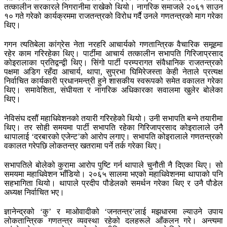
तत्कालीन सरकारले निगरानीमा राखेको थियो। नागरिक समाजले २०६१ साउन
१० गते गरेको कार्यक्रममा राजतन्त्रको विरोध गर्दै उनले गणतन्त्रको माग गरेका
थिए।
गगन त्यतिबेला कांग्रेस नेता नरहरि आचार्यको गणतान्त्रिक वैचारिक समूहमा
रहेर काम गरिरहेका थिए। पार्टीमा आचार्य तत्कालीन सभापति गिरिजाप्रसाद
कोइरालाका प्रतिद्वन्द्वी थिए। सिंगो पार्टी परम्परागत संवैधानिक राजतन्त्रको
पक्षमा अडिग रहँदा आचार्य, थापा, सुप्रभा घिमिरेजस्ता केही नेताले प्रत्यक्ष
निर्वाचित कार्यकारी प्रधानमन्त्री हुने शासकीय स्वरूपको समेत वकालत गरेका
थिए। समावेशिता, संघीयता र नागरिक अधिकारका सवालमा खुलेर बोलेका
थिए।
नेविसंघ दसौं महाधिवेशनको तयारी गरिरहेको थियो। उनी सभापति बन्ने तयारीमा
थिए। तर सोही समयमा पार्टी सभापति रहेका गिरिजाप्रसाद कोइरालाले उनै
थापालाई ‘दरबारको एजेन्ट’को आरोप लगाए। सभापति कोइरालाले गणतन्त्रको
वकालत गरेपछि लोकतन्त्र खतरामा पर्ने तर्क गरेका थिए।
सभापतिले बोलेको कुरामा आरोप पुष्टि गर्न थापाले चुनौती नै दिएका थिए। सो
समयमा महाधिवेशन भाँडियो। २०६५ सालमा भएको महाधिवेशनमा थापाको पनि
सहभागिता थियो। थापाले प्रदीप पौडेलको समर्थन गरेका थिए र उनै पौडेल
अध्यक्ष निर्वाचित भए।
ज्ञानेन्द्रको ‘कु’ र माओवादीको ‘जनतन्त्र’लाई मझधारमा ल्याउने उपाय
लोकतान्त्रिक गणतन्त्र व्यवस्था रहेको दलहरूले आँकलन गरे। अन्त्यमा