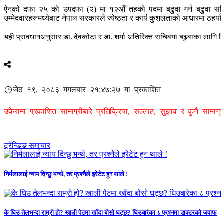
ऐनको दफा २५ को उपदफा (२) मा १२औँ तहको पदमा बढुवा गर्न बढुवा समित
उम्मेदवारहरूमध्येबाट नेपाल सरकारले ज्येष्ठता र कार्य कुशलताको आधारमा ठहर्य
यही प्रावधानअनुसार डा. देवकोटा र डा. शर्मा अतिरिक्त सचिवमा बढुवाका लागि 
जेठ १९, २०८३ मंगलबार २१:४७:२७ मा प्रकाशित
उकेरामा प्रकाशित सामाग्रीबारे प्रतिक्रिया, सल्लाह, सुझाव र कुनै सामा
ट्रेन्डिङ समाचार
निर्मलालाई न्याय दिन्छु भन्थे, तर प्रश्नैले इरेटेट हुन थाले !
के घिउ तेलभन्दा राम्रो हो? खाली पेटमा खाँदा बोसो घट्छ? घिउबारेका ८ प्रश्नमा डाक्टरको जवाफ