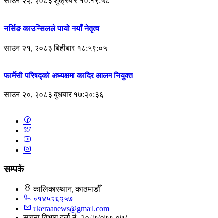
साउन २२, २०८३ शुक्रबार १०:१९:५८
नर्सिङ काउन्सिलले पायो नयाँ नेतृत्व
साउन २१, २०८३ बिहीबार १८:५९:०५
फार्मेसी परिषद्को अध्यक्षमा कादिर आलम नियुक्त
साउन २०, २०८३ बुधबार १७:२०:३६
सम्पर्क
कालिकास्थान, काठमाडौँ
०१४५२६२५७
ukeraanews@gmail.com
सूचना विभाग दर्ता नं. २०८७/०७७-०७८