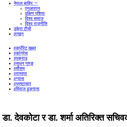
नेपाल बाहिर
एनआरएन
दक्षिण एशिया
विश्व समाज
विश्व राजनीति
उकेरा टीभी
लगइन्
#कर्पोरेट खबर
#कांग्रेस
#पक्राउ
#सुधन गुरुङ
#मौसम
#रास्वपा
#ग्यास
#भ्रष्टाचार
#मिराज ढुङ्गाना
डा. देवकोटा र डा. शर्मा अतिरिक्त सचि