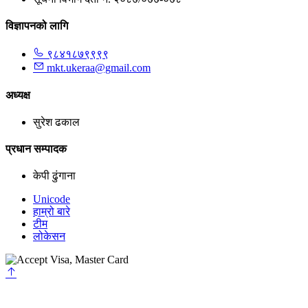
विज्ञापनको लागि
९८४१८७९९९९
mkt.ukeraa@gmail.com
अध्यक्ष
सुरेश ढकाल
प्रधान सम्पादक
केपी ढुंगाना
Unicode
हाम्रो बारे
टीम
लोकेसन