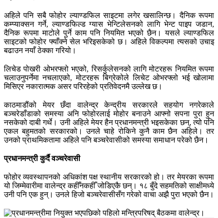
अहिले पनि सबै फोहोर ल्याण्डफिल साइटमा लगेर खसालिन्छ। दैनिक रूपमा
कम्प्याक्सन गर्ने, ल्याण्डफिल्ड ग्यास भेन्टिलेसनको लागि भेन्ट पाइप जडान,
दैनिक रूपमा माटोले पुर्ने काम पनि नियमित भएको छैन। यसले ल्याण्डफिल
साइटको फोहोर फ्याँक्ने सेल भरिइसकेको छ। अहिले विकल्पमा त्यसको उचाइ
बढाउन नयाँ ठेक्का गरियो।
लिचेड पोखरी ओभरफ्लो भएको, रिसर्कुलेसनको लागि मोटरहरू नियमित रूपमा
चलाउनुपर्नेमा नचलाएको, मोटरहरू बिग्रेकोले लिचेट ओभरफ्लो भई खोलामा
मिसिएर नकारात्मक असर परिरहेको प्रतिवेदनमै उल्लेख छ।
काठमाडौंको मेयर छँदा वालेन्द्र केन्द्रीय सरकारले सहयोग नगरेकाले
बञ्चरेडाँडाको समस्या अनि फोहोरलाई मोहोर बनाउने आफ्नो सपना पुरा हुन
नसकेको दाबी गर्थे। उनी अहिले मेयर हैन प्रधानमन्त्री भइसकेका छन्, त्यो पनि
एकल बहुमतको सरकारको। उनले चाहे रोकिने कुनै काम छैन अहिले। तर
उनको प्राथमिकतामा अहिले पनि बञ्चरेवासीको समस्या समाधान परेको छैन।
प्रधानमन्त्री कुर्दै वञ्चरेवासी
फोहोर व्यवस्थापनको अधिकांश पक्ष स्थानीय सरकारको हो। तर मेयरका रूपमा
यो जिम्मेवारीमा वालेन्द्र कहीँनकहीँ जोडिएकै छन्। १८ बुँदे सहमतिको साक्षीमध्ये
उनी पनि एक हुन्। उनले हिजो बञ्चरेवासीसँग गरेको वाचा अझै पुरा भएको छैन।