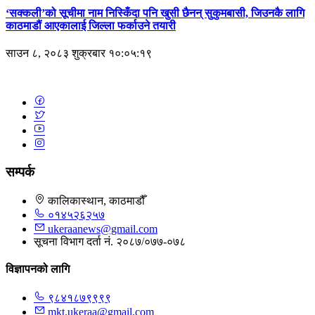
‘सक्कली’को सूचीमा नाम निस्किँदा पनि खुसी छैनन् सुकुमबासी, जिउनकै लागि
काठमाडौं आएकालाई जिल्ला फर्काउने तयारी
साउन ८, २०८३ शुक्रबार १०:०५:१९
सम्पर्क
कालिकास्थान, काठमाडौँ
०१४५२६२५७
ukeraanews@gmail.com
सूचना विभाग दर्ता नं. २०८७/०७७-०७८
विज्ञापनको लागि
९८४१८७९९९९
mkt.ukeraa@gmail.com