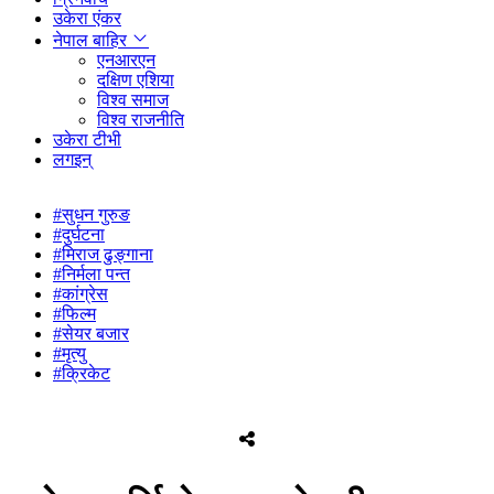
उकेरा एंकर
नेपाल बाहिर
एनआरएन
दक्षिण एशिया
विश्व समाज
विश्व राजनीति
उकेरा टीभी
लगइन्
#सुधन गुरुङ
#दुर्घटना
#मिराज ढुङ्गाना
#निर्मला पन्त
#कांग्रेस
#फिल्म
#सेयर बजार
#मृत्यु
#क्रिकेट