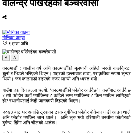
वालेन्द्र पर्खिरहेका बञ्चरेवासी
मोनिका वाइबा
९ हप्ता अघि
A
A
काठमाडौं : चालीस वर्ष अघि काठमाडौँको मूलपानी अहिले जस्तो कङक्रिट,
धुलो र भिडले भरिएको थिएन। शहरको हल्लाबाट टाढा, प्राकृतिक रूपमा सुन्दर
थियो। जब काठमाडौं शहरको नजर लाग्यो अनि ध्वस्त भयो।
गाउँमा एक दिन हल्ला चल्यो, ‘काठमाडौँको फोहोर आउँदैछ’। कहाँबाट आउँदै छ
? त्यो फोहोर कहाँ फ्याँकिन्छ ? कहिले सम्म फ्याँकिन्छ ? किन फ्याँक्न लागिएको
हो? स्थानीयलाई केही जानकारी दिइएको थिएन।
२०४३ बाट घर अगाडि ट्रकका ट्रक दुर्गन्धित फोहोर बोकेका गाडी आउन थाले
अनि फोहोर फ्याँकेर जान थाले। अनि सुरु भयो हरियाली बस्तीमा फोहोरको
दुर्गन्ध, झिँगा अनि चीलको आतंक।