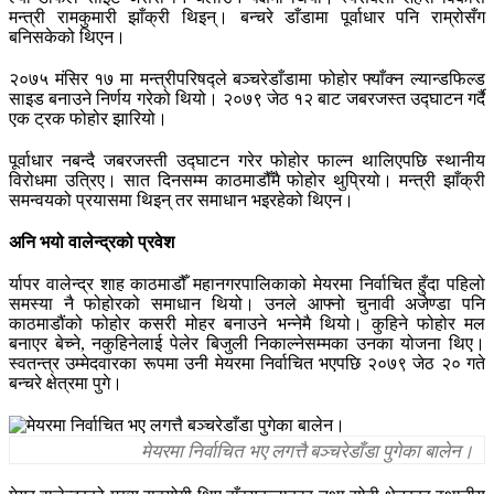
मन्त्री रामकुमारी झाँक्री थिइन्। बन्चरे डाँडामा पूर्वाधार पनि राम्रोसँग
बनिसकेको थिएन।
२०७५ मंसिर १७ मा मन्त्रीपरिषद्ले बञ्चरेडाँडामा फोहोर फ्याँक्न ल्यान्डफिल्ड
साइड बनाउने निर्णय गरेको थियो। २०७९ जेठ १२ बाट जबरजस्त उद्घाटन गर्दै
एक ट्रक फोहोर झारियो।
पूर्वाधार नबन्दै जबरजस्ती उद्घाटन गरेर फोहोर फाल्न थालिएपछि स्थानीय
विरोधमा उत्रिए। सात दिनसम्म काठमाडौँमै फोहोर थुप्रियो। मन्त्री झाँक्री
समन्वयको प्रयासमा थिइन् तर समाधान भइरहेको थिएन।
अनि भयो वालेन्द्रको प्रवेश
र्यापर वालेन्द्र शाह काठमाडौँ महानगरपालिकाको मेयरमा निर्वाचित हुँदा पहिलो
समस्या नै फोहोरको समाधान थियो। उनले आफ्नो चुनावी अजेण्डा पनि
काठमाडौंको फोहोर कसरी मोहर बनाउने भन्नेमै थियो। कुहिने फोहोर मल
बनाएर बेच्ने, नकुहिनेलाई पेलेर बिजुली निकाल्नेसम्मका उनका योजना थिए।
स्वतन्त्र उम्मेदवारका रूपमा उनी मेयरमा निर्वाचित भएपछि २०७९ जेठ २० गते
बन्चरे क्षेत्रमा पुगे।
मेयरमा निर्वाचित भए लगत्तै बञ्चरेडाँडा पुगेका बालेन।