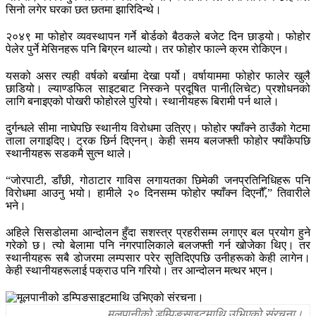
सिनो लगेर घरका छत छतमा झारिदिन्थे।
२०४९ मा फोहोर व्यवस्थापन गर्ने बोर्डको बैठकले बजेट दिन छाड्यो। फोहोर
पेलेर पुर्ने मेसिनहरू पनि बिग्रन थाल्यो। तर फोहोर फाल्ने क्रम रोकिएन।
यसको असर त्यही वर्षको बर्खामा देखा पर्यो। वर्षायाममा फोहोर फालेर खुलै
छाडियो। ल्याण्डफिल साइटबाट निस्कने प्रदूषित पानी(लिचेट) प्रशोधनको
लागि बनाइएको पोखरी फोहोरले पुरियो। स्थानीयहरू बिरामी पर्न थाले।
दुर्गन्धले सीमा नाघेपछि स्थानीय विरोधमा उत्रिए। फोहोर फ्याँक्ने ठाउँको गेटमा
ताला लगाइदिए। ट्रक छिर्न दिएनन्। केही समय बलजफ्ती फोहोर फ्याँकेपछि
स्थानीयहरू सडकमै सुत्न थाले।
“जोरपाटी, डाँछी, गोठाटार गाविस लगायतका छिमेकी जनप्रतिनिधिहरू पनि
विरोधमा आउनु भयो। हामीले २० दिनसम्म फोहोर फ्याँक्न दिएनौँ,” तिवारीले
भने।
अहिले सिसडोलमा आन्दोलन हुँदा सशस्त्र प्रहरीसम्म लगाएर बल प्रयोग हुने
गरेको छ। त्यो बेलामा पनि नगरपालिकाले बलजफ्ती गर्न खोजेका थिए। तर
स्थानीयहरू सबै डोजरमा लम्पसार परेर सुतिदिएपछि उनीहरूको केही लागेन।
केही स्थानीयहरूलाई पक्राउ पनि गरियो। तर आन्दोलन मत्थर भएन।
मूलपानीको डम्पिङसाइटमाथि उभिएको संरचना।