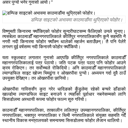
असर पुग्यो भनेर गुनासो आयो।”
डम्पिङ साइटको अभावमा काठमाडौंमा थुप्रिएको फोहोर।
विष्णुमती किनारमा फ्याँकिएको फोहोर सुन्दरीघाटसम्म फैलिएको उनले सुनाए।
त्यसबेला काठमाडौँ महानगरपालिकाले कीर्तिपुर नगरपालिकासँग कुनै सहमति नै
नगरी नदी किनारमा फोहोर फ्याँक्न थालेको महर्जन बताउँछन्। तै पनि पेलेरै
लगभग दुई वर्षसम्म नदी किनारमै फोहोर फ्याँकियो।
यता स्कुलबाट लगातार गुनासो आएपछि कीर्तिपुर नगरपालिकाले काठमाडौँ
महानगरपालिकालाई पत्र पठायो। जति पटक पत्र पठाए पनि फोहोर आउने
क्रम रोकिएन। तर सर्वोच्चले रोकिदियो। अनि काठमाडौँ महानगरपालिकाले
ल्याण्डफिल साइट खोज्न भिमढुंगा र ओखरपौवा पुग्यो। अध्ययन गर्दा दुवै ठाउँ
उपयुक्त देखिएन। तर ओखरपौवा छानियो।
ओखरपौवा गाविससँग कुरा गरेर धादिङको कुँडुलेमा रहेको बन्चरे डाँडाको
खाल्डोमा ल्याण्डफिल साइट बनाउने र त्यहाँको पूर्वाधार नबनेसम्मको लागि
सिसडोलमा अस्थायी रूपमा फोहोर फाल्न सुरु गरियो।
काठमाडौँ महानगरपालिका, तत्कालीन ललितपुर उपमहानगरपालिका, कीर्तिपुर
नगरपालिका, भक्तपुर नगरपालिका र थिमी नगरपालिकाले संयुक्त सहमति गर्दै
स्थानीय विकास मन्त्रालयको समन्वयमा सिसडोलमा फोहोर लैजान थालियो।