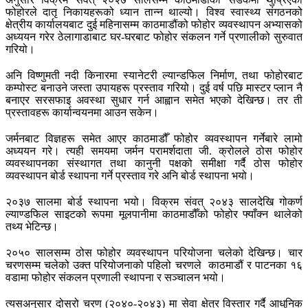
फोहोरले दातृ निकायहरूको ध्यान तान्न थाल्यो। विश्व स्वास्थ्य संगठनको
क्षेत्रीय कार्यालयबाट दुई महिनासम्म काठमाडौंको फोहोर व्यवस्थापन अभ्यासको
अध्ययन गरेर ठेलागाडाबाट घर-घरबाट फोहोर संकलन गर्ने प्रणालीको सुरुवात
गरियो।
अनि विष्णुमती नदी किनारमा स्यानेटरी ल्यान्डफिल निर्माण, तथा फोहोरबाट
कम्पोस्ट बनाउने जस्ता उपायहरू प्रस्ताव गरियो। दुई वर्ष पछि मास्टर प्लान नै
बनाएर सरसफाइ अवस्था सुधार गर्न आह्वान समेत भएको देखिन्छ। तर ती
प्रस्तावहरू कार्यान्वयनमा आउन सकेन।
जर्मनबाट विज्ञहरू समेत आएर काठमाडौँ फोहोर व्यवस्थापन गर्नेबारे लामो
अध्ययन गरे। त्यही समयमा जर्मन परामर्शदाता जी. क्रोलले ठोस फोहोर
व्यवस्थापनका संस्थागत तथा कानुनी पक्षको समीक्षा गर्दै ठोस फोहोर
व्यवस्थापन बोर्ड स्थापना गर्ने प्रस्ताव गरे अनि बोर्ड स्थापना भयो।
२०३७ सालमा बोर्ड स्थापना भयो। विक्रम संवत् २०४३ सालदेखि गोकर्ण
ल्याण्डफिल साइटको रूपमा मूलपानीमा काठमाडौँको फोहोर फ्याँक्न थालेको
तथ्य भेटिन्छ।
२०५० सालसम्म ठोस फोहोर व्यवस्थापन परियोजना चलेको देखिन्छ। चार
चरणसम्म चलेको उक्त परियोजनाको पहिलो चरणले काठमाडौं र पाटनका १६
वडामा फोहोर संकलन प्रणाली स्थापना र सञ्चालन भयो।
त्यसअनुसार दोस्रो चरण (२०४०-२०४३) मा सेवा क्षेत्र विस्तार गर्दै आधुनिक