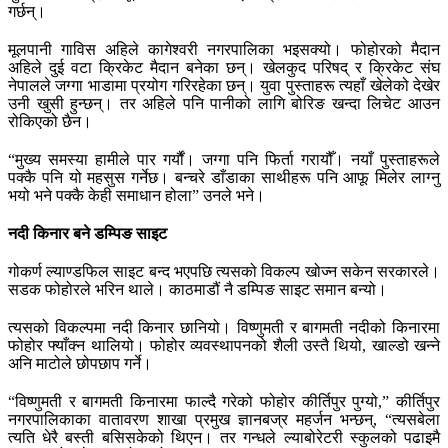
गर्छन्।
मूलपानी गाविस अहिले कागेश्वरी नगरपालिका भइसक्यो। फोहोरको मैदान
अहिले दुई वटा क्रिकेट मैदान बनेका छन्। खेलकुद परिषद् र क्रिकेट संघ
नेपालले जग्गा भाडामा प्रयोग गरिरहेका छन्। युवा पुस्ताहरू त्यहाँ खेलेको देखेर
उनी खुसी हुन्छन्। तर अहिले पनि पानीको लागि बोरिङ खन्दा लिचेट आउन
रोकिएको छैन।
“मुख्य समस्या हामीले पार गर्यौं। जग्गा पनि फिर्ता गरायौँ। नयाँ पुस्ताहरूले
पक्कै पनि यो महसुस गर्नेछ। बन्चरे डाँडाका साथीहरू पनि आफू मिलेर लाग्नु
भयो भने पक्कै केही समाधान होला” उनले भने।
नदी किनार बने डम्पिङ साइट
गोकर्ण ल्याण्डफिल साइट बन्द भएपछि त्यसको विकल्प खोज्न सकेन सरकारले।
सडक फोहोरले भरिन थाले। काठमाडौं नै डम्पिङ साइट समान बन्यो।
त्यसको विकल्पमा नदी किनार छानियो। विष्णुमती र बागमती नदीको किनारमा
फोहोर फ्याँक्न थालियो। फोहोर व्यवस्थापनको शैली उस्तै थियो, खाल्डो खन्ने
अनि माटोले छोपछाप गर्ने।
“विष्णुमती र बागमती किनारमा फाल्दै गरेको फोहोर कीर्तिपुर पुग्यो,” कीर्तिपुर
नगरपालिकाका वातावरण शाखा प्रमुख ज्ञानबज्र महर्जन भन्छन्, “त्यसबेला
त्यति धेरै बस्ती बसिसकेको थिएन। तर गन्धले ल्याबोरेटरी स्कुलको पढाइमै