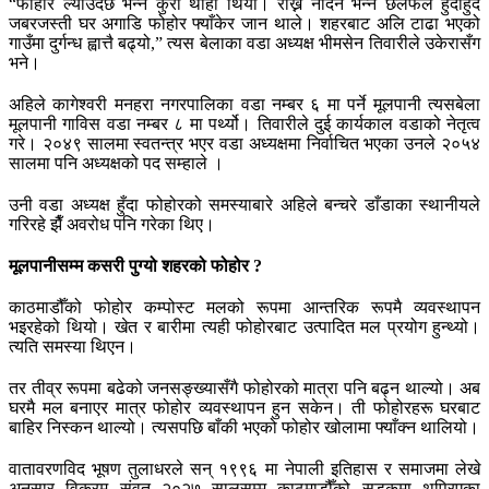
“फोहोर ल्याउँदैछ भन्ने कुरा थाहा थियो। राख्न नदिने भन्ने छलफल हुँदाहुँदै
जबरजस्ती घर अगाडि फोहोर फ्याँकेर जान थाले। शहरबाट अलि टाढा भएको
गाउँमा दुर्गन्ध ह्वात्तै बढ्यो,” त्यस बेलाका वडा अध्यक्ष भीमसेन तिवारीले उकेरासँग
भने।
अहिले कागेश्वरी मनहरा नगरपालिका वडा नम्बर ६ मा पर्ने मूलपानी त्यसबेला
मूलपानी गाविस वडा नम्बर ८ मा पर्थ्यो। तिवारीले दुई कार्यकाल वडाको नेतृत्व
गरे। २०४९ सालमा स्वतन्त्र भएर वडा अध्यक्षमा निर्वाचित भएका उनले २०५४
सालमा पनि अध्यक्षको पद सम्हाले ।
उनी वडा अध्यक्ष हुँदा फोहोरको समस्याबारे अहिले बन्चरे डाँडाका स्थानीयले
गरिरहे झैँ अवरोध पनि गरेका थिए।
मूलपानीसम्म कसरी पुग्यो शहरको फोहोर ?
काठमाडौँको फोहोर कम्पोस्ट मलको रूपमा आन्तरिक रूपमै व्यवस्थापन
भइरहेको थियो। खेत र बारीमा त्यही फोहोरबाट उत्पादित मल प्रयोग हुन्थ्यो।
त्यति समस्या थिएन।
तर तीव्र रूपमा बढेको जनसङ्ख्यासँगै फोहोरको मात्रा पनि बढ्न थाल्यो। अब
घरमै मल बनाएर मात्र फोहोर व्यवस्थापन हुन सकेन। ती फोहोरहरू घरबाट
बाहिर निस्कन थाल्यो। त्यसपछि बाँकी भएको फोहोर खोलामा फ्याँक्न थालियो।
वातावरणविद भूषण तुलाधरले सन् १९९६ मा नेपाली इतिहास र समाजमा लेखे
अनुसार विक्रम संवत् २०२७ सालसम्म काठमाडौँको सडकमा थुप्रिएका