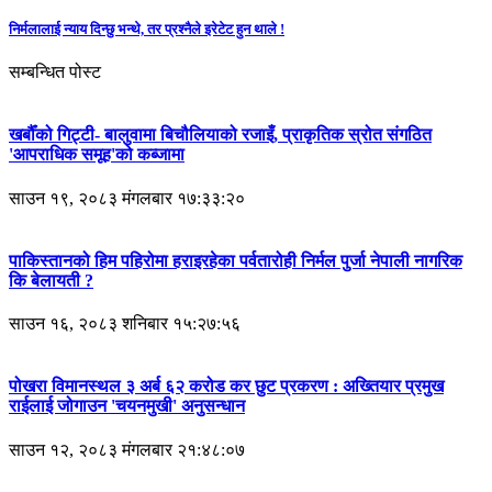
निर्मलालाई न्याय दिन्छु भन्थे, तर प्रश्नैले इरेटेट हुन थाले !
सम्बन्धित पोस्ट
खर्बौँको गिट्टी- बालुवामा बिचौलियाको रजाइँ, प्राकृतिक स्रोत संगठित
'आपराधिक समूह'को कब्जामा
साउन १९, २०८३ मंगलबार १७:३३:२०
पाकिस्तानको हिम पहिरोमा हराइरहेका पर्वतारोही निर्मल पुर्जा नेपाली नागरिक
कि बेलायती ?
साउन १६, २०८३ शनिबार १५:२७:५६
पोखरा विमानस्थल ३ अर्ब ६२ करोड कर छुट प्रकरण : अख्तियार प्रमुख
राईलाई जोगाउन 'चयनमुखी' अनुसन्धान
साउन १२, २०८३ मंगलबार २१:४८:०७