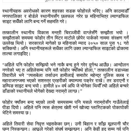
स्थानीयहरू अवरोधको कारण शहरका सडक फोहोरले भरिए। अनि काठमाडौँ
नगरपालिका र बोर्डले स्थानीयसँग छलफल गरेर छ महिनाभित्र ल्याण्डफिल
साइट सधैँको लागि बन्द गर्ने सहमति गरे।
तत्कालीन स्थानीय विकास मन्त्री चिरञ्जीवी वाग्लेसँगै सम्झौता भयो ।
सम्झौताको समयमा फोहोर तीन मिटर माटोले छोपेर पार्कको नाममा संरक्षण गर्ने
उल्लेख थियो। सरकारले मागेको छ महिनाको म्याद २०५० साल पुस १८ गते
सक्कियो। अनि स्थानीयहरूले सधैंका लागि उक्त ल्यान्डफिल साइटको ढोकामा
ताल्चा लगाइदिए।
“अहिले पनि फोहोर सम्झियो भने नाकै बन्द हुने गरेर दुर्गन्ध आउँछ। आन्दोलन
नगरेको भए त अहिलेसम्म पनि यतै फोहोर फ्याँक्थे होला,” तत्कालीन वडाध्यक्ष
तिवारीले भने “त्यसबेला तर्साउन हामीलाई समातेर महेन्द्र पुलिस क्लब र
महाराजगन्जमा भएको सशस्त्र प्रहरीको क्याम्पमा पक्रेर राखे। तर डराएनौ र
डम्पिङ साइट बन्द भयो। हामीले ४० वर्ष अघि जे भोगेका थियौँ त्यो अहिले बन्चरे
डाँडाको स्थानीयले भोगेको देख्दा नराम्रो लाग्छ।”
फोहोर फ्याँक्न बन्द भएको लामो समयसम्म पनि यसले नराम्रोसँग गाउँलेलाई
पीडा दियो। अहिले पनि त्यस क्षेत्रमा खेती गर्न खोज्दा प्लास्टिकको पोकापोकी
भेटिने समस्या छ।
अहिले तिवारी सेवा निवृत्त भइसकेका छन्। उनी बिहान र साँझ मूलपानी चौर
घुम्न निस्कन्छन्। आफूले गरेको संघर्ष सम्झन्छन्। अनि केही हद सम्म गर्व पनि