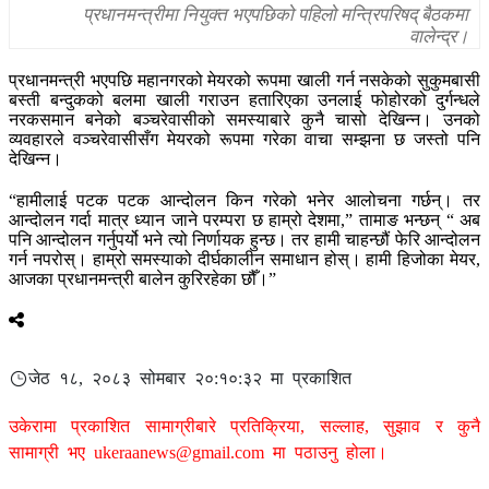
प्रधानमन्त्रीमा नियुक्त भएपछिको पहिलो मन्त्रिपरिषद् बैठकमा
वालेन्द्र।
प्रधानमन्त्री भएपछि महानगरको मेयरको रूपमा खाली गर्न नसकेको सुकुमबासी
बस्ती बन्दुकको बलमा खाली गराउन हतारिएका उनलाई फोहोरको दुर्गन्धले
नरकसमान बनेको बञ्चरेवासीको समस्याबारे कुनै चासो देखिन्न। उनको
व्यवहारले वञ्चरेवासीसँग मेयरको रूपमा गरेका वाचा सम्झना छ जस्तो पनि
देखिन्न।
“हामीलाई पटक पटक आन्दोलन किन गरेको भनेर आलोचना गर्छन्। तर
आन्दोलन गर्दा मात्र ध्यान जाने परम्परा छ हाम्रो देशमा,” तामाङ भन्छन् “ अब
पनि आन्दोलन गर्नुपर्यो भने त्यो निर्णायक हुन्छ। तर हामी चाहन्छौं फेरि आन्दोलन
गर्न नपरोस्। हाम्रो समस्याको दीर्घकालीन समाधान होस्। हामी हिजोका मेयर,
आजका प्रधानमन्त्री बालेन कुरिरहेका छौँ।”
जेठ १८, २०८३ सोमबार २०:१०:३२ मा प्रकाशित
उकेरामा प्रकाशित सामाग्रीबारे प्रतिक्रिया, सल्लाह, सुझाव र कुनै
सामाग्री भए
ukeraanews@gmail.com
मा पठाउनु होला।