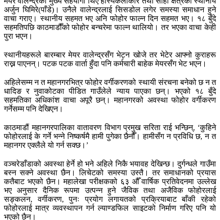
मेयर वालेन्द्रको मुख्य सहयोगी थिए हाँस्यकलाकार तथा सोही क्षेत्रका स्थानीय
अर्जुन घिमिरे(पाँडे)। उनैले वालेन्द्रलाई सिसडोल लगेर समस्या समाधान हुने
वाचा गराए। स्थानीय सहमत भए अनि फोहोर फाल्न दिन सहमत भए। १८ बुँदे
सहमतिपछि काठमाडौँको फोहोर बन्चरेमा फाल्न थालियो। तर भएका वाचा केही
पुरा भएन।
स्थानीयहरूले बारम्बार मेयर वालेन्द्रसँग भेट्न खोजे तर भेटेर आफ्नो कुराहरू
राख्न पाएनन्। पटक पटक वार्ता हुँदा पनि कर्मचारी बाहेक मेयरसँग भेट भएन।
अहिलेसम्म न त महानगरभित्र फोहोर वर्गीकरणको स्थायी संरचना बनेको छ न त
धादिङ र नुवाकोटका पीडित गाउँलेले न्याय पाएका छन्। भएको १८ बुँदे
सहमतिका अधिकांश वाचा अपूरै छन्। महानगरको अवस्था फोहोर वर्गीकरण
गर्नेसम्म पनि देखिएन।
काठमाडौं महानगरपालिका वातावरण विभाग प्रमुख सरिता राई भन्छिन्, ‘कुहिने
फोहोरलाई के गर्ने भन्ने निष्कर्षमै हामी पुगेका छैनौँ। हामीसँग न प्रविधि छ, न त
महानगर एक्लैले यो गर्न सक्छ।’
वञ्चरेडाँडाको अवस्था हेर्ने हो भने अहिले निकै भयावह देखिन्छ। दुर्गन्धले गाउँमा
बस्न सक्ने अवस्था छैन। लिचेटको समस्या उस्तै। तर समाधानको प्रयास
कतैबाट भएको छैन। महालेखा परीक्षकको ६३ औँ वार्षिक प्रतिवेदनमा उल्लेख
भए अनुसार दैनिक रूपमा उत्पन्न हुने जैविक तथा अजैविक फोहोरलाई
सङ्कलन, वर्गीकरण, पुनः प्रयोग लगायतको प्रक्रियाबाट बाँकी रहेको
फोहोरलाई मात्र व्यवस्थापन गर्न ल्याण्डफिल साइटको निर्माण गरिए पनि यो
भएको छैन।