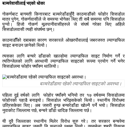
बञ्चरेवासीलाई भएको धोका
गोकर्णबाट बागमती किनारबाट बञ्चरेडाँडाहुँदै काठमाडौंको फोहोर सिसडोल
मात्र पुगेन, गोकर्णवासीले जे समस्या भोगेका थिए ती सबै समस्या पनि सिसडोल
पुग्यो। हिजो गोकर्ण मूलपानीवासीहरुले जे संघर्ष गरेका थिए अहिले
सिसडोलवासी त्यही संघर्षमा छन्।
काठमाडौँको दबाबका कारण सरकारले ओखरपौवालाई जबरजस्त ल्याण्डफिल
साइट बनाउन छानेको थियो।
त्यसका लागि बन्चरे डाँडाको खाल्डोमा ल्याण्डफिल साइट निर्माण गर्ने र
त्यतिन्जेलको लागि अस्थायी ल्याण्डफिल साइटको रूपमा प्रयोग गर्ने भनेर
सिसडोलमा फोहोर फ्याँक्न थालियो।
बञ्चरेडाँडामा रहेको ल्यान्डफिल साइटको अवस्था।
पहिला दुई वर्षको लागि फोहोर फ्याँक्ने भनियो तर १७ वर्षसम्म सिसडोलमा
फोहोरको पहाडै बनाइयो। सिसडोल भरिइसकेको थियो। स्थानीय विरोधमा
उत्रिसकेका थिए। अब जसरी हुन्छ बन्चरेडाँडा खोल्नै पर्ने भयो। सिसडोल
नुवाकोट जिल्लामा पर्छ, बन्चरे डाँडा धादिङ जिल्लामा पर्छ।
यी दुवै जिल्लाका स्थानीय मिलेर विरोध सुरु गरे। तर सरकार बन्चरेमा
ल्याण्डफिल साइट जसरी नि चलाउने पक्षमा थियो। त्यसबेला शहरी विकास