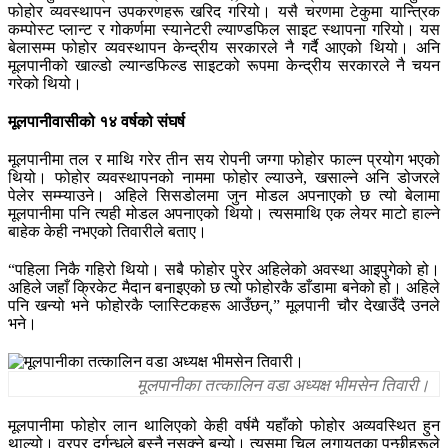
फोहोर व्यवस्थापन उपकरणहरू खरिद गरियो। यसै चरणमा टेकुमा यान्त्रिक
कम्पोस्ट प्लान्ट र गोकर्णमा स्यानेटरी ल्याण्डफिल साइट स्थापना गरियो। यस
बेलासम्म फोहोर व्यवस्थापन केन्द्रीय सरकारले नै गर्दै आएको थियो। अनि
मूलपानीको खाल्डो ल्यान्डफिल्ड साइटको रूपमा केन्द्रीय सरकारले नै चयन
गरेको थियो।
मूलपानीवासीको १४ वर्षको संघर्ष
मूलपानीमा तल र माथि गरेर तीन सय रोपनी जग्गा फोहोर फाल्न प्रयोग भएको
थियो। फोहोर व्यवस्थापनको नाममा फोहोर ल्याउने, खसाल्ने अनि डोजरले
पेलेर सम्म्याउने। अहिले सिसडोलमा जुन मोडल अपनाएको छ त्यो बेलामा
मूलपानीमा पनि त्यही मोडल अपनाएको थियो। त्यसमाथि एक लेयर माटो हाल्ने
बाहेक केही नभएको तिवारीले बताए।
“पहिला निकै गहिरो थियो। सबै फोहोर पुरेर अहिलेको अवस्था आइपुगेको हो।
अहिले जहाँ क्रिकेट मैदान बनाइएको छ त्यो फोहोरकै डाँडामा बनेको हो। अहिले
पनि खन्यो भने फोहोरकै प्लास्टिकहरू आउँछन्,” मूलपानी चौर देखाउँदै उनले
भने।
मूलपानीका तत्कालिन वडा अध्यक्ष भीमसेन तिवारी।
मूलपानीमा फोहोर लान थालिएको केही वर्षमै यहाँको फोहोर अव्यवस्थित हुन
थाल्यो। वरपर दुर्गन्धले बस्नै नसक्ने बन्यो। त्यसमा चिल लगायतका पन्छीहरूले