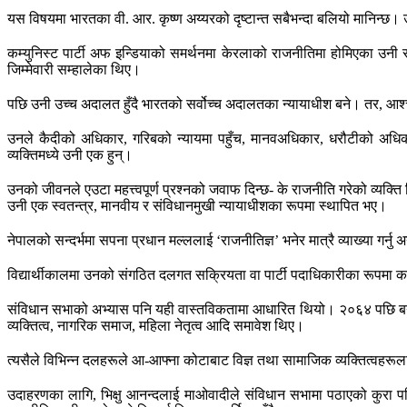
यस विषयमा भारतका वी. आर. कृष्ण अय्यरको दृष्टान्त सबैभन्दा बलियो मानिन्छ। 
कम्युनिस्ट पार्टी अफ इन्डियाको समर्थनमा केरलाको राजनीतिमा होमिएका उनी
जिम्मेवारी सम्हालेका थिए।
पछि उनी उच्च अदालत हुँदै भारतको सर्वोच्च अदालतका न्यायाधीश बने। तर, आश्
उनले कैदीको अधिकार, गरिबको न्यायमा पहुँच, मानवअधिकार, धरौटीको अधिक
व्यक्तिमध्ये उनी एक हुन्।
उनको जीवनले एउटा महत्त्वपूर्ण प्रश्नको जवाफ दिन्छ- के राजनीति गरेको व्यक्त
उनी एक स्वतन्त्र, मानवीय र संविधानमुखी न्यायाधीशका रूपमा स्थापित भए।
नेपालको सन्दर्भमा सपना प्रधान मल्ललाई ‘राजनीतिज्ञ’ भनेर मात्रै व्याख्या गर
विद्यार्थीकालमा उनको संगठित दलगत सक्रियता वा पार्टी पदाधिकारीका रूपमा काम
संविधान सभाको अभ्यास पनि यही वास्तविकतामा आधारित थियो। २०६४ पछि बनेको सं
व्यक्तित्व, नागरिक समाज, महिला नेतृत्व आदि समावेश थिए।
त्यसैले विभिन्न दलहरूले आ-आफ्ना कोटाबाट विज्ञ तथा सामाजिक व्यक्तित्वहरूला
उदाहरणका लागि, भिक्षु आनन्दलाई माओवादीले संविधान सभामा पठाएको कुरा पनि य