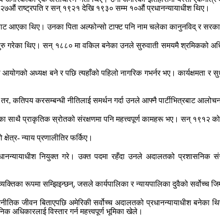
 २७औं राष्ट्रपति र सन् १९२१ देखि १९३० सम्म १०औं प्रधानन्यायाधीश थिए।
ारबाट आएका थिए। उनका पिता अल्फोन्सो टाफ्ट पनि नाम चलेका कानुनविद् र सर
 सुरु गरेका थिए। सन् १८८० मा वकिल बनेका उनले सुरुवाती समयमै श्रमिकको अधिका
योगको अध्यक्ष बने र पछि त्यहाँको पहिलो नागरिक गभर्नर भए। कार्यक्षमता र 
 तर, कतिपय करसम्बन्धी नीतिलाई समर्थन गर्दा उनले आफ्नै पार्टीभित्रबाट आलोचना 
का साथै प्राकृतिक स्रोतको संरक्षणमा पनि महत्त्वपूर्ण कामहरू भए। सन् १९१२ 
्षेत्र- न्याय प्रणालीतिर फर्किए।
प्रधानन्यायाधीश नियुक्त गरे। उक्त पदमा रहँदा उनले अदालतको प्रशासनिक 
का रूपमा सम्झिइन्छन्, जसले कार्यपालिका र न्यायपालिका दुवैको सर्वोच्च जिम्
र भएर राजनीतिक जीवन बिताएपछि अमेरिकी सर्वोच्च अदालतको प्रधानन्यायाधीश बन
िक अधिकारलाई विस्तार गर्न महत्त्वपूर्ण भूमिका खेले।