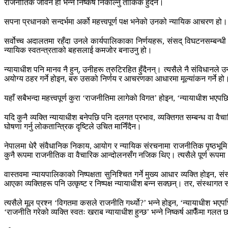
राजनीतिक जीवन हो भन्ने निष्कर्ष निकाल्नु तार्किक हुँदैन।
सपना प्रधानको सन्दर्भमा अर्को महत्त्वपूर्ण पक्ष भनेको उनको न्यायिक आचरण हो।
सर्वोच्च अदालतमा रहँदा उनले कार्यपालिकाका निर्णयहरू, संसद् विघटनसम्बन्धी म
न्यायिक स्वतन्त्रताको बहसलाई कमजोर बनाउनु हो।
न्यायाधीश पनि मानव नै हुन्, उनीहरू त्रुटिरहित हुँदैनन्। त्यसैले नै संविधा
अयोग्य ठहर गर्ने होइन, बरु उसको निर्णय र आचरणका आधारमा मूल्यांकन गर्ने हो
यहाँ सबैभन्दा महत्त्वपूर्ण कुरा ‘राजनीतिमा लागेको विगत’ होइन, ‘न्यायाधीश भएपछि
यदि कुनै व्यक्ति न्यायाधीश बनेपछि पनि दलगत प्रभाव, व्यक्तिगत सम्बन्ध वा व
घोषणा गर्नु लोकतान्त्रिक दृष्टिले उचित मानिँदैन।
नेपालमा धेरै संवैधानिक निकाय, आयोग र न्यायिक संरचनामा राजनीतिक पृष्ठभूमि 
कुनै रूपमा राजनीतिक वा वैचारिक आन्दोलनसँग नजिक थिए। त्यसैले पूर्ण रूपमा ‘
वास्तवमा न्यायपालिकाको निष्पक्षता सुनिश्चित गर्ने मुख्य आधार व्यक्ति होइन, स
आएका व्यक्तिहरू पनि उत्कृष्ट र निष्पक्ष न्यायाधीश बन्न सक्छन्। तर, संस्था
त्यसैले मूल प्रश्न ‘विगतमा कसले राजनीति गर्थ्यो?’ भन्ने होइन, ‘न्यायाधीश भएपछ
‘राजनीति गरेको व्यक्ति स्वतः खराब न्यायाधीश हुन्छ’ भन्ने निष्कर्ष आफैँमा गलत