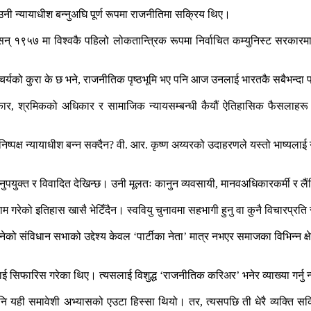
उनी न्यायाधीश बन्नुअघि पूर्ण रूपमा राजनीतिमा सक्रिय थिए।
 सन् १९५७ मा विश्वकै पहिलो लोकतान्त्रिक रूपमा निर्वाचित कम्युनिस्ट सरकार
चर्यको कुरा के छ भने, राजनीतिक पृष्ठभूमि भए पनि आज उनलाई भारतकै सबैभन्दा
ार, श्रमिकको अधिकार र सामाजिक न्यायसम्बन्धी कैयौं ऐतिहासिक फैसलाहरू
ि निष्पक्ष न्यायाधीश बन्न सक्दैन? वी. आर. कृष्ण अय्यरको उदाहरणले यस्तो भाष्य
्नु अनुपयुक्त र विवादित देखिन्छ। उनी मूलतः कानुन व्यवसायी, मानवअधिकारकर्मी 
 गरेको इतिहास खासै भेटिँदैन। स्ववियु चुनावमा सहभागी हुनु वा कुनै विचारप्रति
विधान सभाको उद्देश्य केवल ‘पार्टीका नेता’ मात्र नभएर समाजका विभिन्न क्षेत
ई सिफारिस गरेका थिए। त्यसलाई विशुद्ध ‘राजनीतिक करिअर’ भनेर व्याख्या गर्नु न
ही समावेशी अभ्यासको एउटा हिस्सा थियो। तर, त्यसपछि ती धेरै व्यक्ति सक्रिय 