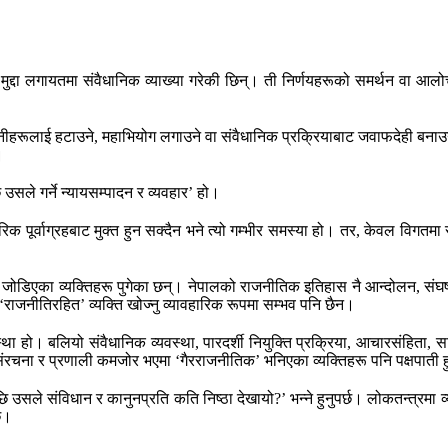
ुद्दा लगायतमा संवैधानिक व्याख्या गरेकी छिन्। ती निर्णयहरूको समर्थन वा आलोचन
नले उनीहरूलाई हटाउने, महाभियोग लगाउने वा संवैधानिक प्रक्रियाबाट जवाफदेही बना
।
 उसले गर्ने न्यायसम्पादन र व्यवहार’ हो।
ैचारिक पूर्वाग्रहबाट मुक्त हुन सक्दैन भने त्यो गम्भीर समस्या हो। तर, केवल 
जोडिएका व्यक्तिहरू पुगेका छन्। नेपालको राजनीतिक इतिहास नै आन्दोलन, संघर्ष 
राजनीतिरहित’ व्यक्ति खोज्नु व्यावहारिक रूपमा सम्भव पनि छैन।
ंस्था हो। बलियो संवैधानिक व्यवस्था, पारदर्शी नियुक्ति प्रक्रिया, आचारसंहिता, स
गत संरचना र प्रणाली कमजोर भएमा ‘गैरराजनीतिक’ भनिएका व्यक्तिहरू पनि पक्षपाती
ि उसले संविधान र कानुनप्रति कति निष्ठा देखायो?’ भन्ने हुनुपर्छ। लोकतन्त्रमा व्य
 छ।