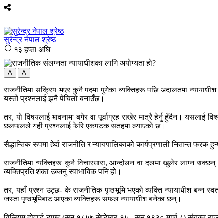
सुरेन्द्र नेपाल श्रेष्ठ
१३ हप्ता अघि
A
A
राजनीतिमा सक्रिय भएर कुनै पदमा पुगेका व्यक्तिहरू पछि अदालतमा न्यायाधीश बन्
यस्तो प्रश्नलाई झनै पेचिलो बनाउँछ।
तर, यो विषयलाई भावनामा बगेर वा पूर्वाग्रह राखेर मात्रै हेर्नु हुँदैन। यसल
छलफलले यही प्रश्नलाई फेरि एकपटक सतहमा ल्याएको छ।
सैद्धान्तिक रूपमा हेर्दा राजनीति र न्यायपालिकाको कार्यप्रणाली नितान्त फरक 
राजनीतिमा व्यक्तिहरू कुनै विचारधारा, आन्दोलन वा दलमा खुलेर लाग्न सक्छन
व्यक्तिप्रति शंका उब्जनु स्वाभाविक पनि हो।
तर, यहाँ प्रश्न उठ्छ- के राजनीतिक पृष्ठभूमि भएको व्यक्ति न्यायाधीश बन्न स्व
जस्ता पृष्ठभूमिबाट आएका व्यक्तिहरू सफल न्यायाधीश बनेका छन्।
विलियम होवार्ड टाफ्ट (सन् १८५७ सेप्टेम्बर १५ - सन् १९३० मार्च ८) संयुक्त र