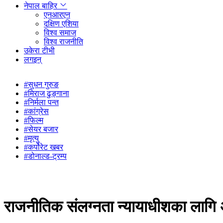
नेपाल बाहिर
एनआरएन
दक्षिण एशिया
विश्व समाज
विश्व राजनीति
उकेरा टीभी
लगइन्
#सुधन गुरुङ
#मिराज ढुङ्गाना
#निर्मला पन्त
#कांग्रेस
#फिल्म
#सेयर बजार
#मृत्यु
#कर्पोरेट खबर
#डोनाल्ड-ट्रम्प
राजनीतिक संलग्नता न्यायाधीशका लागि 