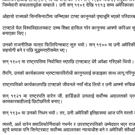
जिम्मेवारी सफलतापूर्वक सम्हाले। उनी सन् १९०९ देखि १९१३ सम्म अमेरिकाका
ओहायो राज्यको सिनसिनाटीमा जन्मिएका टाफ्ट कानुनको पृष्ठभूमि भएको परिव
टाफ्टले येल विश्वविद्यालयबाट उच्च शिक्षा हासिल गरेर कानुनमा आफ्नो करिअर
बनाएका थिए।
उनको राजनीतिक यात्रा फिलिपिन्सबाट सुरु भयो। सन् १९०० मा उनी अमेरिकी आ
सहयोगी बने र पछि युद्धमन्त्रीसमेत भए।
सन् १९०९ मा राष्ट्रपतिमा निर्वाचित भएपछि टाफ्टबाट धेरै अपेक्षा गरिएको थियो।
तैपनि, उनको कार्यकालमा भ्रष्टाचारविरोधी कानुनलाई कडाइका साथ लागू गरिनु
राष्ट्रपतिको कार्यकालपछि टाफ्टको जीवनले नयाँ मोड लियो र उनी आफ्नो रुचिको क
सन् १९२१ मा राष्ट्रपति वारेन जी. हार्डिङले उनलाई सर्वोच्च अदालतको 
कामकारबाहीलाई छिटोछरितो बनाए।
सन् १९३० मा उनको निधन भयो। तर, उनी अमेरिकी इतिहासमा आज पनि यस्तो व्यक्ति
त्यस्तै, अर्ल वारेन क्यालिफोर्नियाको गभर्नर र उपराष्ट्रपतिको उम्मेदवा
ह्युगो ब्ल्याक पनि सिनेटरबाट सर्वोच्च अदालतका न्यायाधीश बने र अमेरिकी संवैधान