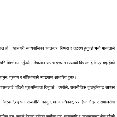
हो। खासगरी न्यायपालिका स्वतन्त्र, निष्पक्ष र तटस्थ हुनुपर्छ भन्ने मान्यताले
मा पनि विश्लेषण गर्नुपर्छ। नेपालमा सपना प्रधान मल्लको विषयलाई लिएर भइरहेको
कानुन, प्रमाण र संविधानको व्याख्यामा आधारित हुन्छ।
 शासनलाई पहिलो प्राथमिकता दिनुपर्छ। त्यसैले, राजनीतिक पृष्ठभूमिबाट आएका
कतान्त्रिक देशहरूमा राजनीति, कानुन, मानवअधिकार, प्राज्ञिक क्षेत्र र समाजसेवा
ति हुन्, जसले देशका दुईवटा सर्वोच्च पद- राष्ट्रपति र प्रधानन्यायाधीश दुवैको