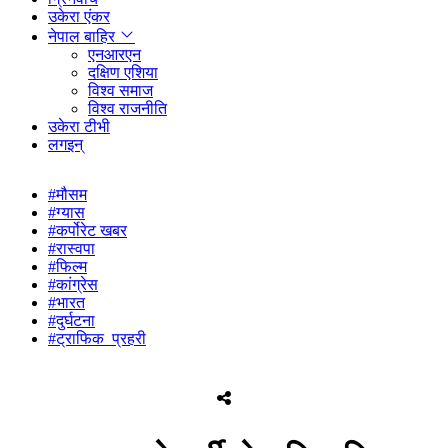
उकेरा एंकर
नेपाल बाहिर
एनआरएन
दक्षिण एशिया
विश्व समाज
विश्व राजनीति
उकेरा टीभी
लगइन्
#मौसम
#ग्यास
#कर्पोरेट खबर
#रास्वपा
#फिल्म
#कांग्रेस
#भारत
#दुर्घटना
#ट्राफिक_प्रहरी