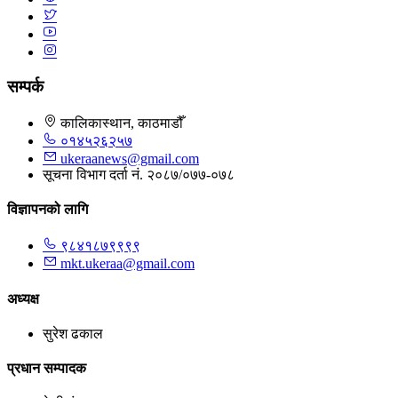
सम्पर्क
कालिकास्थान, काठमाडौँ
०१४५२६२५७
ukeraanews@gmail.com
सूचना विभाग दर्ता नं. २०८७/०७७-०७८
विज्ञापनको लागि
९८४१८७९९९९
mkt.ukeraa@gmail.com
अध्यक्ष
सुरेश ढकाल
प्रधान सम्पादक