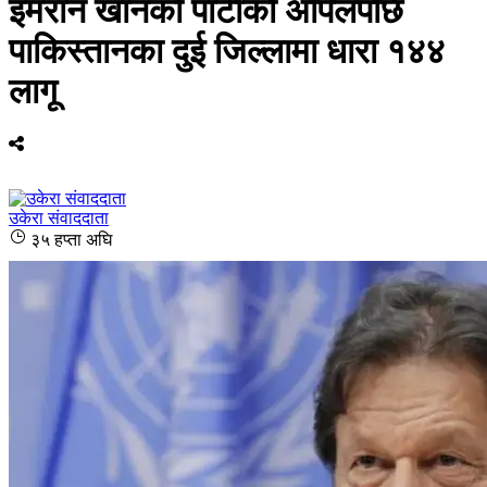
इमरान खानको पार्टीको अपिलपछि
पाकिस्तानका दुई जिल्लामा धारा १४४
लागू
उकेरा संवाददाता
३५ हप्ता अघि