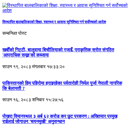
विस्थापित बालबालिकाको शिक्षा, स्वास्थ्य र आवास सुनिश्चित गर्न सर्वोच्चको आदेश
सम्बन्धित पोस्ट
खर्बौँको गिट्टी- बालुवामा बिचौलियाको रजाइँ, प्राकृतिक स्रोत संगठित
'आपराधिक समूह'को कब्जामा
साउन १९, २०८३ मंगलबार १७:३३:२०
पाकिस्तानको हिम पहिरोमा हराइरहेका पर्वतारोही निर्मल पुर्जा नेपाली नागरिक
कि बेलायती ?
साउन १६, २०८३ शनिबार १५:२७:५६
पोखरा विमानस्थल ३ अर्ब ६२ करोड कर छुट प्रकरण : अख्तियार प्रमुख
राईलाई जोगाउन 'चयनमुखी' अनुसन्धान