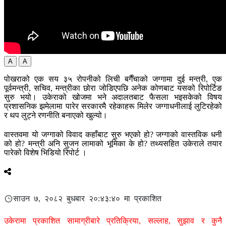
A
A
पोखराको एक सय ३५ रोपनीको लिची बगैँचाको जग्गामा दुई मन्त्री, एक
पूर्वमन्त्री, सचिव, मन्त्रीका छोरा जोडिएपछि अनेक कोणबाट यसको रिपोर्टिङ
सुरु भयो। उकेराको खोजमा भने अदालतबाट फैसला भइसकेको विषय
प्रशासनिक झमेलामा पारेर सरकारमै रहेकाहरू मिलेर जग्गाधनीलाई लुटिरहेको
र थप लुट्ने रणनीति बनाएको खुल्यो।
वास्तवमा यो जग्गाको विवाद कहाँबाट सुरु भएको हो? जग्गाको वास्तविक धनी
को हो? मन्त्री अनि सुजन लामाको भूमिका के हो? तथ्यसहित उकेराले तयार
पारेको विशेष भिडियो रिपोर्ट ।
साउन ७, २०८२ बुधबार २०:४३:४० मा प्रकाशित
उकेरामा प्रकाशित सामाग्रीबारे प्रतिक्रिया, सल्लाह, सुझाव र कुनै