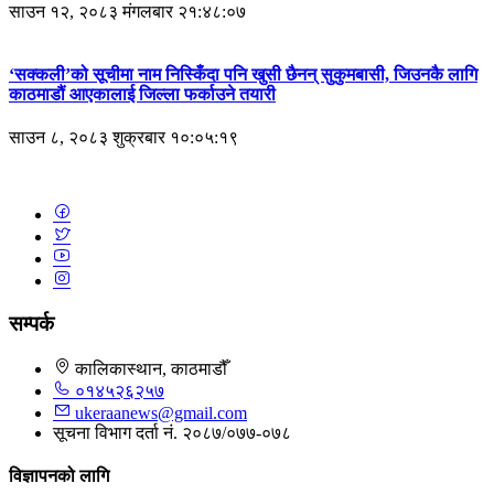
साउन १२, २०८३ मंगलबार २१:४८:०७
‘सक्कली’को सूचीमा नाम निस्किँदा पनि खुसी छैनन् सुकुमबासी, जिउनकै लागि
काठमाडौं आएकालाई जिल्ला फर्काउने तयारी
साउन ८, २०८३ शुक्रबार १०:०५:१९
सम्पर्क
कालिकास्थान, काठमाडौँ
०१४५२६२५७
ukeraanews@gmail.com
सूचना विभाग दर्ता नं. २०८७/०७७-०७८
विज्ञापनको लागि