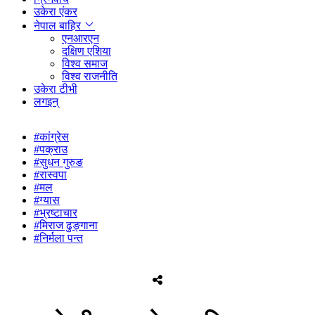
उकेरा एंकर
नेपाल बाहिर
एनआरएन
दक्षिण एशिया
विश्व समाज
विश्व राजनीति
उकेरा टीभी
लगइन्
#कांग्रेस
#पक्राउ
#सुधन गुरुङ
#रास्वपा
#मल
#ग्यास
#भ्रष्टाचार
#मिराज ढुङ्गाना
#निर्मला पन्त