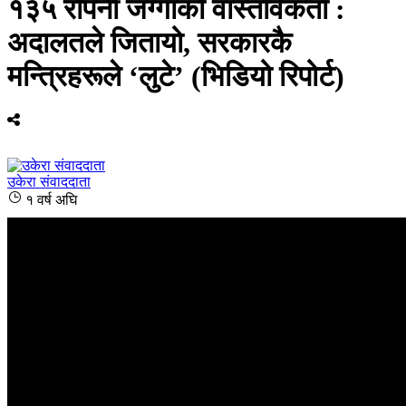
१३५ रोपनी जग्गाको वास्तविकता :
अदालतले जितायो, सरकारकै
मन्त्रिहरूले ‘लुटे’ (भिडियो रिपोर्ट)
उकेरा संवाददाता
१ वर्ष अघि