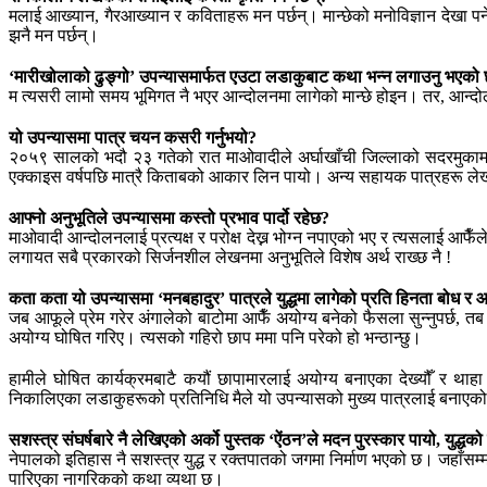
मलाई आख्यान, गैरआख्यान र कविताहरू मन पर्छन्। मान्छेको मनोविज्ञान देखा पर
झनै मन पर्छन्।
‘मारीखोलाको ढुङ्गो’ उपन्यासमार्फत एउटा लडाकुबाट कथा भन्न लगाउनु भएको छ
म त्यसरी लामो समय भूमिगत नै भएर आन्दोलनमा लागेको मान्छे होइन। तर, आन्दो
यो उपन्यासमा पात्र चयन कसरी गर्नुभयो?
२०५९ सालको भदौ २३ गतेको रात माओवादीले अर्घाखाँची जिल्लाको सदरमुकाम सन्धि
एक्काइस वर्षपछि मात्रै किताबको आकार लिन पायो। अन्य सहायक पात्रहरू लेख्द
आफ्नो अनुभूतिले उपन्यासमा कस्तो प्रभाव पार्दो रहेछ?
माओवादी आन्दोलनलाई प्रत्यक्ष र परोक्ष देख्न भोग्न नपाएको भए र त्यसलाई आफैँले
लगायत सबै प्रकारको सिर्जनशील लेखनमा अनुभूतिले विशेष अर्थ राख्छ नै !
कता कता यो उपन्यासमा ‘मनबहादुर’ पात्रले युद्धमा लागेको प्रति हिनता बोध र 
जब आफूले प्रेम गरेर अंगालेको बाटोमा आफैँ अयोग्य बनेको फैसला सुन्नुपर्छ, त
अयोग्य घोषित गरिए। त्यसको गहिरो छाप ममा पनि परेको हो भन्ठान्छु।
हामीले घोषित कार्यक्रमबाटै कयौं छापामारलाई अयोग्य बनाएका देख्यौँ र थाह
निकालिएका लडाकुहरूको प्रतिनिधि मैले यो उपन्यासको मुख्य पात्रलाई बनाएको 
सशस्त्र संघर्षबारे नै लेखिएको अर्को पुस्तक ‘ऐंठन’ले मदन पुरस्कार पायो, युद्धक
नेपालको इतिहास नै सशस्त्र युद्ध र रक्तपातको जगमा निर्माण भएको छ। जहाँसम्म 
पारिएका नागरिकको कथा व्यथा छ।