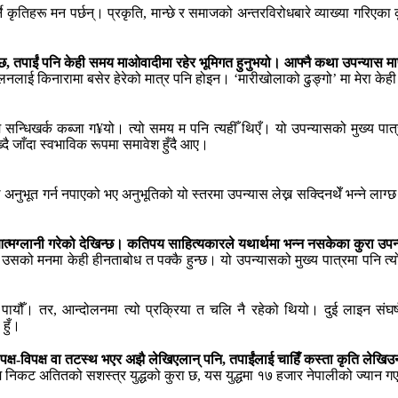
्ने कृतिहरू मन पर्छन्। प्रकृति, मान्छे र समाजको अन्तरविरोधबारे व्याख्या गर
, तपाईं पनि केही समय माओवादीमा रहेर भूमिगत हुनुभयो। आफ्नै कथा उपन्यास मार
लनलाई किनारामा बसेर हेरेको मात्र पनि होइन। ‘मारीखोलाको ढुङ्गो’ मा मेरा के
खर्क कब्जा ग¥यो। त्यो समय म पनि त्यहीँ थिएँ। यो उपन्यासको मुख्य पात्रका ब
ै जाँदा स्वभाविक रूपमा समावेश हुँदै आए।
 अनुभूत गर्न नपाएको भए अनुभूतिको यो स्तरमा उपन्यास लेख्न सक्दिनथेँ भन्ने लाग्छ
आत्मग्लानी गरेको देखिन्छ। कतिपय साहित्यकारले यथार्थमा भन्न नसकेका कुरा उपन
ब उसको मनमा केही हीनताबोध त पक्कै हुन्छ। यो उपन्यासको मुख्य पात्रमा पनि त्य
ा पायौँ। तर, आन्दोलनमा त्यो प्रक्रिया त चलि नै रहेको थियो। दुई लाइन संघ
हुँ।
ो पक्ष-विपक्ष वा तटस्थ भएर अझै लेखिएलान् पनि, तपाईंलाई चाहिँ कस्ता कृति लेखिउन्
निकट अतितको सशस्त्र युद्धको कुरा छ, यस युद्धमा १७ हजार नेपालीको ज्यान गएको हा