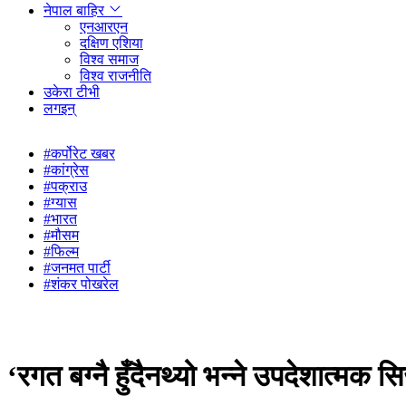
नेपाल बाहिर
एनआरएन
दक्षिण एशिया
विश्व समाज
विश्व राजनीति
उकेरा टीभी
लगइन्
#कर्पोरेट खबर
#कांग्रेस
#पक्राउ
#ग्यास
#भारत
#मौसम
#फिल्म
#जनमत पार्टी
#शंकर पोखरेल
‘रगत बग्नै हुँदैनथ्यो भन्ने उपदेशात्मक स