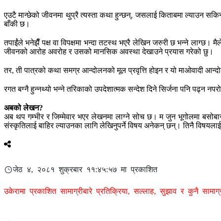
एउटै मान्छेको जीवनमा थुप्रै त्यस्ता कथा हुन्छन्, जसलाई किताबमा ल्याउन स
बाँकी छ।
तपाईंले भनेझैँ पक्ष वा विपक्षमा भन्दा तटस्थ भएरै लेखिन जरुरी छ भन्ने ला
जीवनको आरोह अवरोह र उसको मानसिक अवस्था देखाउने प्रयास गरेको छु।
तर, ती पात्रको कथा समग्र आन्दोलनको मूल प्रवृत्ति होइन र यो माओवादी आन्दोल
रगत बग्नै हुन्नथ्यो भन्ने तरिकाको उपदेशात्मक सन्देश दिने सिर्जना पनि पढ्न नपर
अबको लेखन?
अब थप गम्भीर र जिम्मेवार भएर लेखनमा लाग्ने सोच छ। म जुन भूगोलमा बसोबास गर
संस्कृतिलाई बाहिर ल्याउनका लागि लेखिनुपर्ने विषय अनेकन् छन्। तिनै विषयलाई 
जेठ ४, २०८१ शुक्रबार ११:४५:५७ मा प्रकाशित
उकेरामा प्रकाशित सामाग्रीबारे प्रतिक्रिया, सल्लाह, सुझाव र कुनै सामा