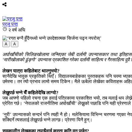
प्रजु पन्त
२ वर्ष अघि
A
A
अर्घाखाँचीको सिलिङखोलामा जन्मिएका जेबी दर्लामी उपन्यासकार तथा इतिहास
‘मारीखोलाको ढुंङ्गो’ उपन्यास प्रकाशित गरेका दर्लामी साहित्य र गैरसाहित्य द
लेखन यात्रा कहिलेबाट थाल्नुभयो?
सानैदेखि भावुक प्रकृतिको थिएँ। विद्यालयबाहेकका पुस्तकहरू पनि घरमा भएकाल
उमेरमा। तर त्यो प्रभाव लामो समय टिकेन। मैले ऊबेला लेखेका कविताहरू अहिल
लेख्नुपर्छ भन्ने चैँ कहिलेदेखि लाग्यो?
जब आफ्नो पहिलो रचना एक हवाई पत्रिकामा प्रकाशित भयो, तब मलाई थप लेख्ने प्
प्रेरित गर्छ। ‘नेपालको राजनीतिमा अर्घाखाँची’ लेख्नुको पछाडि पनि यही प्रेरणा
‘नुरी’ उपन्यासको सन्दर्भ पनि त्यही नै हो। मलेसियामा विभिन्न चरणमा गएका नेपाली
सक्दिनँ त्यसलाई लेख्नुपर्छ भन्ने लाग्छ। प्रेरणा यिनै हुन्।
समकालीन लेखकका तपाईंलाई कस्ता कृति मन पर्छन्?