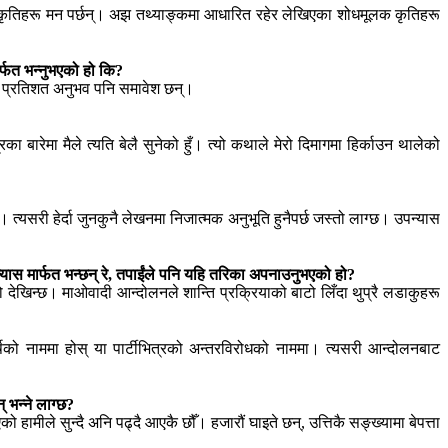
िएका कृतिहरू मन पर्छन्। अझ तथ्याङ्कमा आधारित रहेर लेखिएका शोधमूलक कृतिहरू
्फत भन्नुभएको हो कि?
ही प्रतिशत अनुभव पनि समावेश छन्।
ारेमा मैले त्यति बेलै सुनेको हुँ। त्यो कथाले मेरो दिमागमा हिर्काउन थालेको
। त्यसरी हेर्दा जुनकुनै लेखनमा निजात्मक अनुभूति हुनैपर्छ जस्तो लाग्छ। उपन्यास
्यास मार्फत भन्छन् रे, तपाईंले पनि यहि तरिका अपनाउनुभएको हो?
ो देखिन्छ। माओवादी आन्दोलनले शान्ति प्रक्रियाको बाटो लिँदा थुप्रै लडाकुहरू
र्षको नाममा होस् या पार्टीभित्रको अन्तरविरोधको नाममा। त्यसरी आन्दोलनबाट
 भन्ने लाग्छ?
मीले सुन्दै अनि पढ्दै आएकै छौँ। हजारौं घाइते छन्, उत्तिकै सङ्ख्यामा बेपत्ता