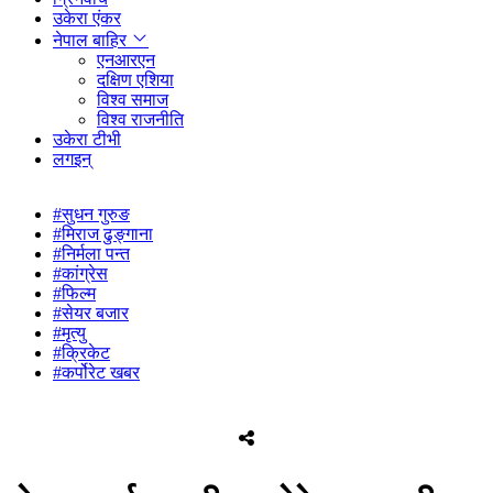
उकेरा एंकर
नेपाल बाहिर
एनआरएन
दक्षिण एशिया
विश्व समाज
विश्व राजनीति
उकेरा टीभी
लगइन्
#सुधन गुरुङ
#मिराज ढुङ्गाना
#निर्मला पन्त
#कांग्रेस
#फिल्म
#सेयर बजार
#मृत्यु
#क्रिकेट
#कर्पोरेट खबर