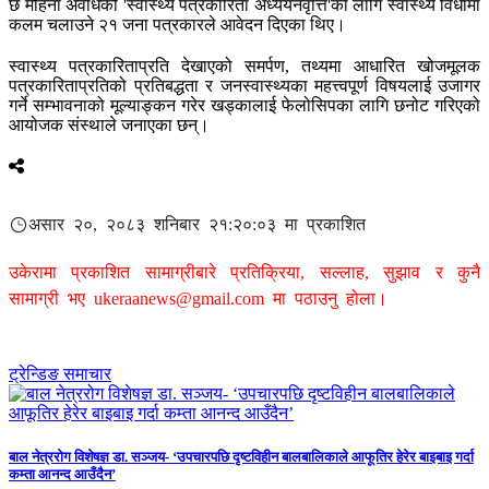
छ महिना अवधिको 'स्वास्थ्य पत्रकारिता अध्ययनवृत्ति'का लागि स्वास्थ्य विधामा
कलम चलाउने २१ जना पत्रकारले आवेदन दिएका थिए।
स्वास्थ्य पत्रकारिताप्रति देखाएको समर्पण, तथ्यमा आधारित खोजमूलक
पत्रकारिताप्रतिको प्रतिबद्धता र जनस्वास्थ्यका महत्त्वपूर्ण विषयलाई उजागर
गर्ने सम्भावनाको मूल्याङ्कन गरेर खड्कालाई फेलोसिपका लागि छनोट गरिएको
आयोजक संस्थाले जनाएका छन्।
असार २०, २०८३ शनिबार २१:२०:०३ मा प्रकाशित
उकेरामा प्रकाशित सामाग्रीबारे प्रतिक्रिया, सल्लाह, सुझाव र कुनै
सामाग्री भए
ukeraanews@gmail.com
मा पठाउनु होला।
ट्रेन्डिङ समाचार
बाल नेत्ररोग विशेषज्ञ डा. सञ्जय- ‘उपचारपछि दृष्टविहीन बालबालिकाले आफूतिर हेरेर बाइबाइ गर्दा
कम्ता आनन्द आउँदैन’