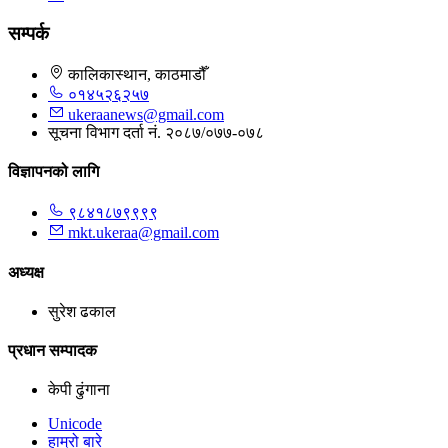
सम्पर्क
कालिकास्थान, काठमाडौँ
०१४५२६२५७
ukeraanews@gmail.com
सूचना विभाग दर्ता नं. २०८७/०७७-०७८
विज्ञापनको लागि
९८४१८७९९९९
mkt.ukeraa@gmail.com
अध्यक्ष
सुरेश ढकाल
प्रधान सम्पादक
केपी ढुंगाना
Unicode
हाम्रो बारे