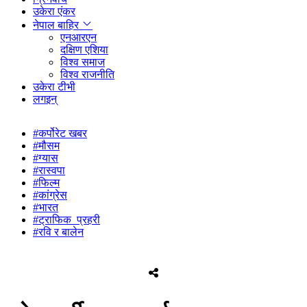
उकेरा एंकर
नेपाल बाहिर
एनआरएन
दक्षिण एशिया
विश्व समाज
विश्व राजनीति
उकेरा टीभी
लगइन्
#कर्पोरेट खबर
#मौसम
#ग्यास
#रास्वपा
#फिल्म
#कांग्रेस
#भारत
#ट्राफिक_प्रहरी
#रवि र बालेन