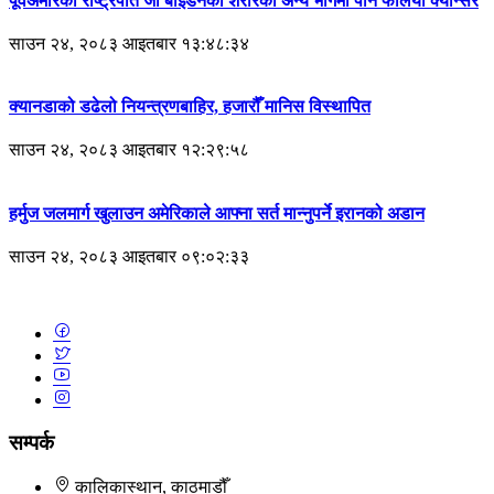
पूर्वअमेरिकी राष्ट्रपति जो बाइडेनको शरीरका अन्य भागमा पनि फैलियो क्यान्सर
साउन २४, २०८३ आइतबार १३:४८:३४
क्यानडाको डढेलो नियन्त्रणबाहिर, हजारौँ मानिस विस्थापित
साउन २४, २०८३ आइतबार १२:२९:५८
हर्मुज जलमार्ग खुलाउन अमेरिकाले आफ्ना सर्त मान्नुपर्ने इरानको अडान
साउन २४, २०८३ आइतबार ०९:०२:३३
सम्पर्क
कालिकास्थान, काठमाडौँ