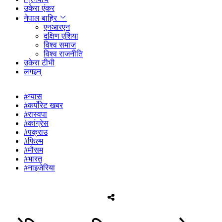
उकेरा एंकर
नेपाल बाहिर
एनआरएन
दक्षिण एशिया
विश्व समाज
विश्व राजनीति
उकेरा टीभी
लगइन्
#ग्यास
#कर्पोरेट खबर
#रास्वपा
#कांग्रेस
#पक्राउ
#फिल्म
#मौसम
#भारत
#नाइजेरिया