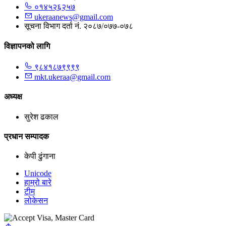
०१४५२६२५७
ukeraanews@gmail.com
सूचना विभाग दर्ता नं. २०८७/०७७-०७८
विज्ञापनको लागि
९८४१८७९९९९
mkt.ukeraa@gmail.com
अध्यक्ष
सुरेश ढकाल
प्रधान सम्पादक
केपी ढुंगाना
Unicode
हाम्रो बारे
टीम
लोकेसन