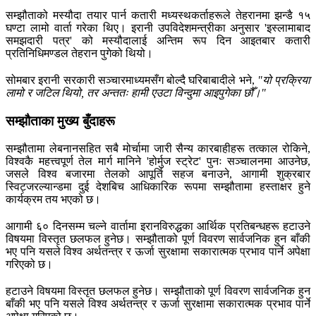
सम्झौताको मस्यौदा तयार पार्न कतारी मध्यस्थकर्ताहरूले तेहरानमा झन्डै १५
घण्टा लामो वार्ता गरेका थिए। इरानी उपविदेशमन्त्रीका अनुसार 'इस्लामाबाद
समझदारी पत्र' को मस्यौदालाई अन्तिम रूप दिन आइतबार कतारी
प्रतिनिधिमण्डल तेहरान पुगेको थियो।
सोमबार इरानी सरकारी सञ्चारमाध्यमसँग बोल्दै घरिबाबादीले भने,
"यो प्रक्रिया
लामो र जटिल थियो, तर अन्ततः हामी एउटा विन्दुमा आइपुगेका छौँ।"
सम्झौताका मुख्य बुँदाहरू
सम्झौतामा लेबनानसहित सबै मोर्चामा जारी सैन्य कारबाहीहरू तत्काल रोकिने,
विश्वकै महत्त्वपूर्ण तेल मार्ग मानिने 'होर्मुज स्ट्रेट' पुनः सञ्चालनमा आउनेछ,
जसले विश्व बजारमा तेलको आपूर्ति सहज बनाउने, आगामी शुक्रबार
स्विट्जरल्यान्डमा दुई देशबिच आधिकारिक रूपमा सम्झौतामा हस्ताक्षर हुने
कार्यक्रम तय भएको छ।
आगामी ६० दिनसम्म चल्ने वार्तामा इरानविरुद्धका आर्थिक प्रतिबन्धहरू हटाउने
विषयमा विस्तृत छलफल हुनेछ। सम्झौताको पूर्ण विवरण सार्वजनिक हुन बाँकी
भए पनि यसले विश्व अर्थतन्त्र र ऊर्जा सुरक्षामा सकारात्मक प्रभाव पार्ने अपेक्षा
गरिएको छ।
हटाउने विषयमा विस्तृत छलफल हुनेछ। सम्झौताको पूर्ण विवरण सार्वजनिक हुन
बाँकी भए पनि यसले विश्व अर्थतन्त्र र ऊर्जा सुरक्षामा सकारात्मक प्रभाव पार्ने