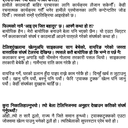
हामीले काठमाडौं बाहिर प्रचारका लागि कार्यक्रम लैजान सकेनौँ। केही
रचनात्मक कार्यक्रम गरौँ भनेर हामीले प्रमोसनका लागि कन्टेन्टतिर जोड
दियौँ। त्यसको राम्रै प्रतिक्रिया आइरहेको छ।
फिल्मको नामै ‘आइ एम जित बहादुर’ छ। आफ्नै कथा हो त?
बायोपिक हैन। मेरो बायोपिक बनाउने बेला पनि भएको छैन। यो एउटा थिएटर
गर्ने कलाकारको संघर्ष र काठमाडौं आउने पात्रले गरेको संघर्षको कथा हो।
टेलिश्रृंखलामा खेल्नुअघि साइकलमा साग बेचेको, वायरिङ गरेको जस्ता
वास्तविक संघर्ष टेलरमा देखिन्छ। त्यसले कतै बायोपिक हो कि भन्ने त पर्छ नै!
कलाकार बन्नु अगाडि यही भीमसेन गोलामा तरकारी पसल थियो। साइकलमा
तरकारी बेचेकै हो। गार्मेन्टमा राति काम गरेकै हो।
वायरिङ गर्ने, घरको ढलान हुँदा पाइप राख्ने काम गरेकै हो। दिनहुँ खर्च त जुटाउनु
पर्यो। खानु पनि पर्यो, बस्नु पनि पर्यो। फेरि ‘ट्वाक्क टुक्क’ खेल्न पनि जानु
पर्यो। केही संघर्षका दुखहरू चाहिँ छ।
कुरा निकालिहाल्नुभयो। त्यो बेला टेलिभिजनमा अनुहार देखाउन कतिको संघर्ष
गर्नुपर्थ्यो?
ओहो..त्यो त सारै ठूलो, राज्य नै जिते समान हुन्थ्यो। ट्वाक्कटुक्कको एउटा
जोक्समा खेल्न पाउनु भनेको ठूलै हो। त्यतिबेलाको सुपरस्टार प्रेम चरो हो।