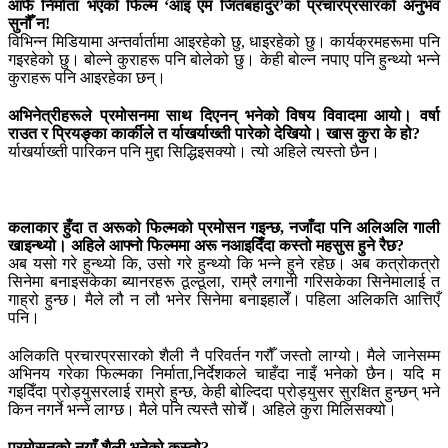
आफैँ निर्माता भएको फिल्म ‘आइ एम जितबहादुर’को प्रचारप्रसारको अनुभव
सुनौँ न!
विभिन्न मिडियामा अन्तर्वार्तामा आइरहेको छु, धाइरहेको छु। कार्यक्रमहरूमा पनि
गइरहेको छु। बोल्ने कुराहरू पनि बोलेको छु। केही बोल्न नपाए पनि हुन्थ्यो भन्ने
कुराहरू पनि आइरहेका छन्।
अभिनेत्रीहरूले प्रमोसनमा साथ दिएनन् भनेको विषय विवादमा आयो। वर्षा
राउत र प्रियङ्का कार्कीले त र्याखर्याख्ती पारेको देखियो। खास कुरा के हो?
र्याखर्याख्ती पारिकन पनि मुद्दा सिद्धिइसक्यो। त्यो अहिले त्यस्तो छैन।
कलाकार हुँदा त अरूको फिल्मको प्रमोसन गइन्छ, नजाँदा पनि अलिअलि गाली
खाइन्थ्यो। अहिले आफ्नो फिल्ममा अरू नआइदिँदा कस्तो महसुस हुने रैछ?
अब यसो गरे हुन्थ्यो कि, उसो गरे हुन्थ्यो कि भन्ने हुने रहेछ। अब कत्रोकत्रो
सिनेमा बनाइसकेका ब्यानरहरू ठूल्ठूला, राम्रै लगानी गरिसकेका सिनेमालाई त
गाह्रो हुन्छ। मैले लौ न लौ भनेर सिनेमा बनाइहालेँ। पहिला अलिकति आत्तिएँ
पनि।
अलिकति प्रचारप्रसारको शैली नै परिवर्तन गरौँ जस्तो लाग्यो। मैले जानेसम्म
अभिनय गरेका फिल्मका निर्माता,निर्देशकले चाहँदा नाइँ भनेको छैन। यदि म
गइदिँदा प्रोड्युसरलाई राम्रो हुन्छ, केही बोल्दिदा प्रोड्युसर सुरक्षित हुन्छन् भने
किन नगर्ने भन्ने लाग्छ। मैले पनि त्यस्तै सोचेँ। अहिले कुरा मिलिसक्यो।
प्रमोसनको नयाँ शैली भनेको कस्तो?