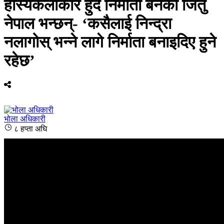
हास्यकलाकार हुँदै निर्माता बनेका जितु
नेपाल भन्छन्- ‘कसैलाई निन्द्रा
नलागोस् भन्ने लागे निर्माता बनाइदिए हुने
रहेछ’
भोला अधिकारी
८ हप्ता अघि