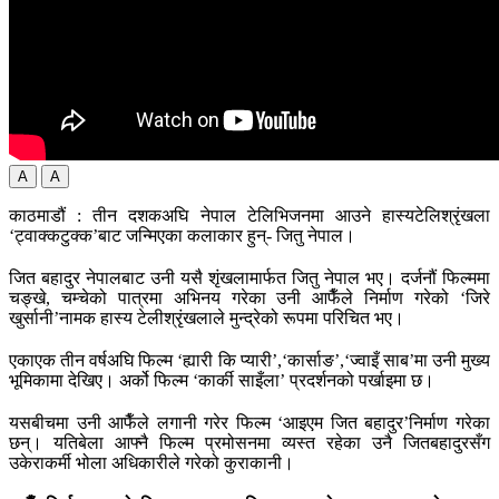
A
A
काठमाडौं : तीन दशकअघि नेपाल टेलिभिजनमा आउने हास्यटेलिश्रृंखला
‘ट्वाक्कटुक्क’बाट जन्मिएका कलाकार हुन्- जितु नेपाल।
जित बहादुर नेपालबाट उनी यसै शृंखलामार्फत जितु नेपाल भए। दर्जनौं फिल्ममा
चङ्खे, चम्चेको पात्रमा अभिनय गरेका उनी आफैँले निर्माण गरेको ‘जिरे
खुर्सानी’नामक हास्य टेलीश्रृंखलाले मुन्द्रेको रूपमा परिचित भए।
एकाएक तीन वर्षअघि फिल्म ‘ह्यारी कि प्यारी’,‘कार्साङ’,‘ज्वाइँ साब’मा उनी मुख्य
भूमिकामा देखिए। अर्को फिल्म ‘कार्की साइँला’ प्रदर्शनको पर्खाइमा छ।
यसबीचमा उनी आफैँले लगानी गरेर फिल्म ‘आइएम जित बहादुर’निर्माण गरेका
छन्। यतिबेला आफ्नै फिल्म प्रमोसनमा व्यस्त रहेका उनै जितबहादुरसँग
उकेराकर्मी भोला अधिकारीले गरेको कुराकानी।