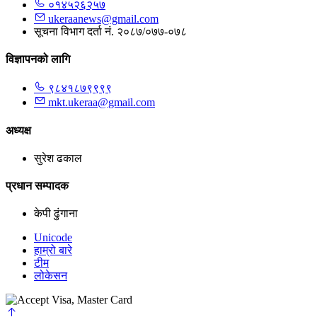
०१४५२६२५७
ukeraanews@gmail.com
सूचना विभाग दर्ता नं. २०८७/०७७-०७८
विज्ञापनको लागि
९८४१८७९९९९
mkt.ukeraa@gmail.com
अध्यक्ष
सुरेश ढकाल
प्रधान सम्पादक
केपी ढुंगाना
Unicode
हाम्रो बारे
टीम
लोकेसन