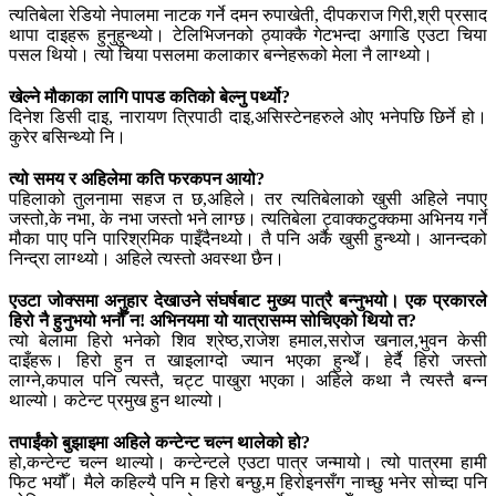
त्यतिबेला रेडियो नेपालमा नाटक गर्ने दमन रुपाखेती, दीपकराज गिरी,श्री प्रसाद
थापा दाइहरू हुनुहुन्थ्यो। टेलिभिजनको ठ्याक्कै गेटभन्दा अगाडि एउटा चिया
पसल थियो। त्यो चिया पसलमा कलाकार बन्नेहरूको मेला नै लाग्थ्यो।
खेल्ने मौकाका लागि पापड कतिको बेल्नु पर्थ्यो?
दिनेश डिसी दाइ, नारायण त्रिपाठी दाइ,असिस्टेनहरुले ओए भनेपछि छिर्ने हो।
कुरेर बसिन्थ्यो नि।
त्यो समय र अहिलेमा कति फरकपन आयो?
पहिलाको तुलनामा सहज त छ,अहिले। तर त्यतिबेलाको खुसी अहिले नपाए
जस्तो,के नभा, के नभा जस्तो भने लाग्छ। त्यतिबेला ट्वाक्कटुक्कमा अभिनय गर्ने
मौका पाए पनि पारिश्रमिक पाइँदैनथ्यो। तै पनि अर्कै खुसी हुन्थ्यो। आनन्दको
निन्द्रा लाग्थ्यो। अहिले त्यस्तो अवस्था छैन।
एउटा जोक्समा अनुहार देखाउने संघर्षबाट मुख्य पात्रै बन्नुभयो। एक प्रकारले
हिरो नै हुनुभयो भनौँ न! अभिनयमा यो यात्रासम्म सोचिएको थियो त?
त्यो बेलामा हिरो भनेको शिव श्रेष्ठ,राजेश हमाल,सरोज खनाल,भुवन केसी
दाइँहरू। हिरो हुन त खाइलाग्दो ज्यान भएका हुन्थेँ। हेर्दै हिरो जस्तो
लाग्ने,कपाल पनि त्यस्तै, चट्ट पाखुरा भएका। अहिले कथा नै त्यस्तै बन्न
थाल्यो। कटेन्ट प्रमुख हुन थाल्यो।
तपाईंको बुझाइमा अहिले कन्टेन्ट चल्न थालेको हो?
हो,कन्टेन्ट चल्न थाल्यो। कन्टेन्टले एउटा पात्र जन्मायो। त्यो पात्रमा हामी
फिट भयौँ। मैले कहिल्यै पनि म हिरो बन्छु,म हिरोइनसँग नाच्छु भनेर सोच्दा पनि