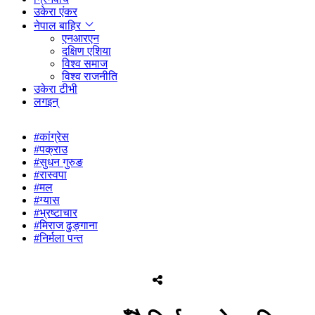
उकेरा एंकर
नेपाल बाहिर
एनआरएन
दक्षिण एशिया
विश्व समाज
विश्व राजनीति
उकेरा टीभी
लगइन्
#कांग्रेस
#पक्राउ
#सुधन गुरुङ
#रास्वपा
#मल
#ग्यास
#भ्रष्टाचार
#मिराज ढुङ्गाना
#निर्मला पन्त