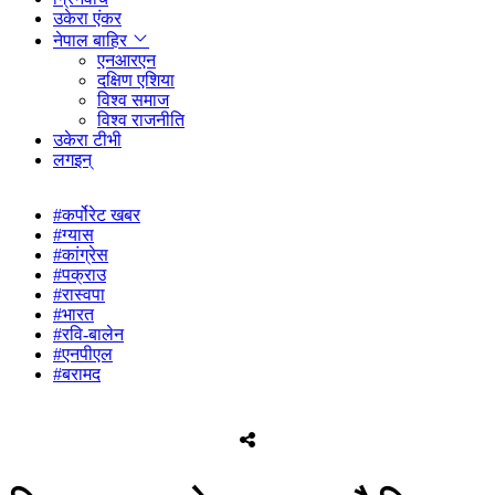
उकेरा एंकर
नेपाल बाहिर
एनआरएन
दक्षिण एशिया
विश्व समाज
विश्व राजनीति
उकेरा टीभी
लगइन्
#कर्पोरेट खबर
#ग्यास
#कांग्रेस
#पक्राउ
#रास्वपा
#भारत
#रवि-बालेन
#एनपीएल
#बरामद