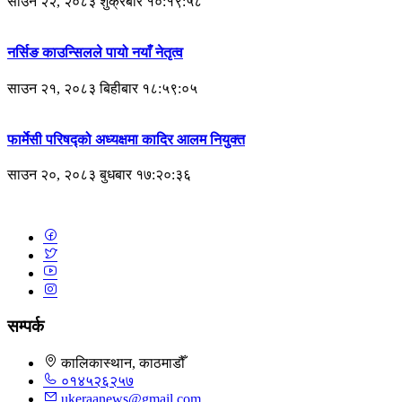
साउन २२, २०८३ शुक्रबार १०:१९:५८
नर्सिङ काउन्सिलले पायो नयाँ नेतृत्व
साउन २१, २०८३ बिहीबार १८:५९:०५
फार्मेसी परिषद्को अध्यक्षमा कादिर आलम नियुक्त
साउन २०, २०८३ बुधबार १७:२०:३६
सम्पर्क
कालिकास्थान, काठमाडौँ
०१४५२६२५७
ukeraanews@gmail.com