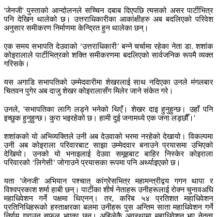
'जेनजी' पुस्ताको आन्दोलनले सच्चिन दबाब दिएपछि त्यसको असर पार्टीभित्र
पनि देखिन थालेको छ। उत्तराधिकारीका आकांक्षीहरु अब बदलिएको परिवेश
अनुसार समीकरण निर्माणमा केन्द्रित हुन थालेका छन्।
एक समय सभापति देउवाको ‘उत्तराधिकारी’ बन्ने चर्चामा रहेका नेता डा. शशांक
कोइरालाले पार्टीभित्रको शक्ति समीकरणमा बदलिएको सार्वजनिक रूपमै व्यक्त
गरिसके।
यस अगाडि सभापतिको उम्मेदवारीमा शेखरलाई साथ नदिएका उनले मंगलबार
चितवन पुगेर अब दाजु शेखर कोइरालासँग मिलेर जाने संकेत गरे।
उनले, 'सभापतिका लागि लड्ने भनेको थिएँ। शेखर दाइ हुनुहुन्छ। उहाँ पनि
इच्छुक हुनुहुन्छ। कुरा भइरहेको छ। हामी दुई जनामध्ये एक जना लड्छौँ।'
शशांकको यो अभिव्यक्तिले उनी अब देउवाको भरमा नरहेको देखायो। विकल्पमा
उनी अब कोइराला परिवारबाट साझा उम्मेदवार बनाउने प्रयासमा उभिएको
देखियो। उनको यो भनाइलाई देउवा समूहबाट बाहिर निस्केर कोइराला
परिवारको ‘लिगेसी’ जोगाउने प्रयासका रूपमा पनि अर्थ्याइएको छ।
यता 'जेनजी' अभियान पश्चात् कांग्रेसभित्र महामन्त्रीद्वय गगन थापा र
विश्वप्रकाश शर्मा हाबी छन्। पार्टीका शीर्ष नेताहरू उनीहरूलाई रोक्न चुनावअघि
महाधिवेशन गर्ने पक्षमा थिएनन्। तर, करिब ५४ प्रतिशत महाधिवेशन
प्रतिनिधिहरूको हस्ताक्षरका बलमा उनीहरू पुस अन्तिम साता महाधिवेशन गर्ने
निर्णय गराउन सफल भएका छन्। अहिलेकै अवस्थामा महाधिवेशन भए नेतृत्व