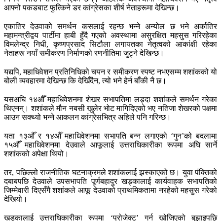
आफ्नो पकडबाट फुत्किने डर कांग्रेसका शीर्ष नेताहरूमा देखिन्छ।
एकातिर देउवाको समर्थन कसलाई रहन्छ भन्ने अन्योल छ भने अर्कातिर
महामन्त्रीद्वय पार्टीमा हाबी हुँदै गएको अवस्थामा असुरक्षित महसुस गरिरहेका
विमलेन्द्र निधी, कृष्णप्रसाद सिटौला लगायतका नेतृत्वको आकांक्षी रहेका
नेताहरू नयाँ समीकरण निर्माणको रणनीतिमा जुट्ने देखिन्छ।
यद्यपि, महाधिवेशन प्रतिनिधिको चयन र समीकरण स्पष्ट नभएसम्म शशांकको यो
बोली व्यवहारमा देखिन्छ कि देखिँदैन, त्यो भने हेर्न बाँकी नै छ।
यसअघि १४औँ महाधिवेशनमा शेखर सभापतिमा लड्दा शशांकले समर्थन गरेका
थिएनन्। शशांकले मौन नबसी खुलेर भोट मागिदिएको भए नतिजा शेखरको पक्षमा
आउन सक्थ्यो भन्ने आकलन कांग्रेसभित्र अहिले पनि गरिन्छ।
यता १३औँ र १४औँ महाधिवेशनमा सभापति बन्न लगाएको ‘गुन’को बदलामा
१५औँ महाधिवेशनमा देउवाले आफूलाई उत्तराधिकारीका रूपमा अघि सार्ने
शशांकको अपेक्षा थियो।
तर, पछिल्लो राजनीतिक घटनाक्रमले शशांकलाई झस्काएको छ। युवा पंक्तिको
दबाबपछि देउवाले उपसभापति पूर्णबहादुर खड्कालाई कार्यवाहक सभापतिको
जिम्मेवारी दिएसँगै शशांकले आफू देउवाको प्राथमिकतामा नरहेको महसुस गरेको
देखियो।
खड्कालाई उत्तराधिकारीका रूपमा ‘प्रोजेक्ट’ गर्न खोजिएको बुझाइपछि