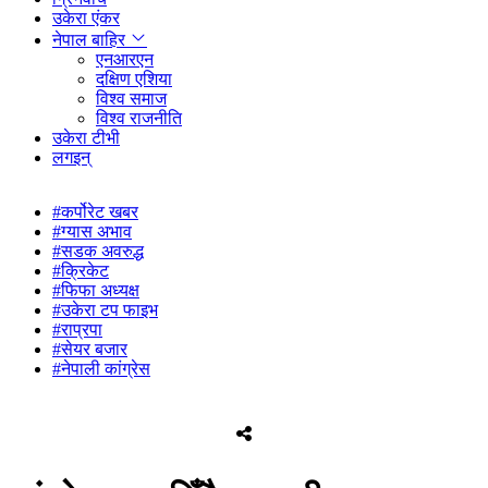
उकेरा एंकर
नेपाल बाहिर
एनआरएन
दक्षिण एशिया
विश्व समाज
विश्व राजनीति
उकेरा टीभी
लगइन्
#कर्पोरेट खबर
#ग्यास अभाव
#सडक अवरुद्ध
#क्रिकेट
#फिफा अध्यक्ष
#उकेरा टप फाइभ
#राप्रपा
#सेयर बजार
#नेपाली कांग्रेस