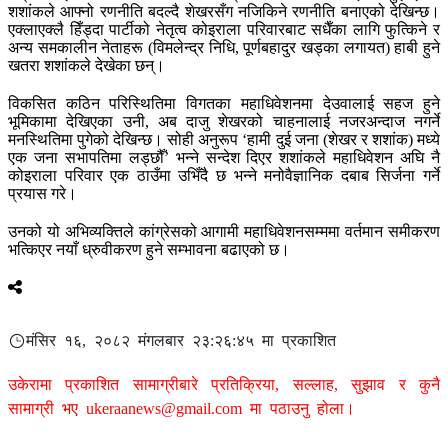
शशांकले आफ्नो रणनीति बदल्दै शेखरसँग नजिकिने रणनीति बनाएको देखिन्छ।
एक्लाएक्लै हिँड्दा पार्टीको नेतृत्व कोइराला परिवारबाट सधैँका लागि फुत्किने र
अन्य समकालीन नेताहरू (विमलेन्द्र निधि, पूर्णबहादुर खड्का लगायत) हाबी हुने
खतरा शशांकले देखेका छन्।
विकसित कठिन परिस्थितिमा विगतका महाधिवेशनमा देउवालाई सहज हुने
भूमिकामा देखिएका उनी, अब दाजु शेखरको चाहनालाई नजरअन्दाज नगर्ने
मनस्थितिमा पुगेको देखिन्छ। सोही अनुरूप ‘हामी दुई जना (शेखर र शशांक) मध्ये
एक जना सभापतिमा लड्छौँ’ भन्ने सन्देश दिएर शशांकले महाधिवेशन अघि नै
कोइराला परिवार एक ठाउँमा उभिँदै छ भन्ने मनोवैज्ञानिक दबाब सिर्जना गर्ने
प्रयास गरे।
उनको यो अभिव्यक्तिले कांग्रेसको आगामी महाधिवेशनसम्ममा वर्तमान समीकरण
भत्किएर नयाँ ध्रुवीकरण हुने सम्भावना बढाएको छ।
मंसिर १६, २०८२ मंगलबार २३:२६:४५ मा प्रकाशित
उकेरामा प्रकाशित सामाग्रीबारे प्रतिक्रिया, सल्लाह, सुझाव र कुनै
सामाग्री भए
ukeraanews@gmail.com
मा पठाउनु होला।