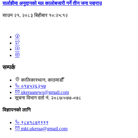
सर्लाहीमा अनुदानको मल कालोबजारी गर्ने तीन जना पक्राउ
साउन २१, २०८३ बिहीबार १०:२५:१२
सम्पर्क
कालिकास्थान, काठमाडौँ
०१४५२६२५७
ukeraanews@gmail.com
सूचना विभाग दर्ता नं. २०८७/०७७-०७८
विज्ञापनको लागि
९८४१८७९९९९
mkt.ukeraa@gmail.com