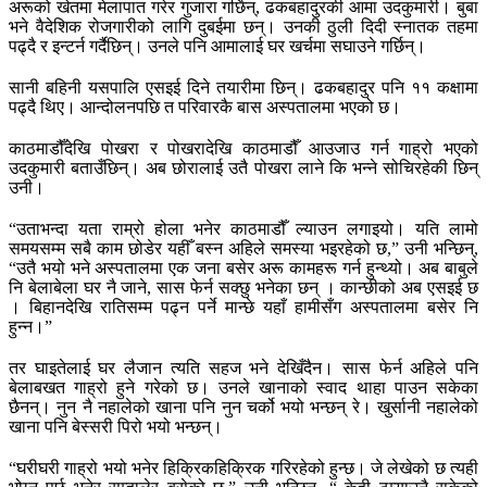
अरूको खेतमा मेलापात गरेर गुजारा गर्छिन्, ढकबहादुरकी आमा उदकुमारी। बुबा
भने वैदेशिक रोजगारीको लागि दुबईमा छन्। उनकी ठुली दिदी स्नातक तहमा
पढ्दै र इन्टर्न गर्दैछिन्। उनले पनि आमालाई घर खर्चमा सघाउने गर्छिन्।
सानी बहिनी यसपालि एसइई दिने तयारीमा छिन्। ढकबहादुर पनि ११ कक्षामा
पढ्दै थिए। आन्दोलनपछि त परिवारकै बास अस्पतालमा भएको छ।
काठमाडौँदेखि पोखरा र पोखरादेखि काठमाडौँ आउजाउ गर्न गाह्रो भएको
उदकुमारी बताउँछिन्। अब छोरालाई उतै पोखरा लाने कि भन्ने सोचिरहेकी छिन्
उनी।
“उताभन्दा यता राम्रो होला भनेर काठमाडौँ ल्याउन लगाइयो। यति लामो
समयसम्म सबै काम छोडेर यहीँ बस्न अहिले समस्या भइरहेको छ,” उनी भन्छिन्,
“उतै भयो भने अस्पतालमा एक जना बसेर अरू कामहरू गर्न हुन्थ्यो। अब बाबुले
नि बेलाबेला घर नै जाने, सास फेर्न सक्छु भनेका छन् । कान्छीको अब एसइई छ
। बिहानदेखि रातिसम्म पढ्न पर्ने मान्छे यहाँ हामीसँग अस्पतालमा बसेर नि
हुन्न।”
तर घाइतेलाई घर लैजान त्यति सहज भने देखिँदैन। सास फेर्न अहिले पनि
बेलाबखत गाह्रो हुने गरेको छ। उनले खानाको स्वाद थाहा पाउन सकेका
छैनन्। नुन नै नहालेको खाना पनि नुन चर्को भयो भन्छन् रे। खुर्सानी नहालेको
खाना पनि बेस्सरी पिरो भयो भन्छन्।
“घरीघरी गाह्रो भयो भनेर हिक्रिकहिक्रिक गरिरहेको हुन्छ। जे लेखेको छ त्यही