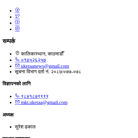
सम्पर्क
कालिकास्थान, काठमाडौँ
०१४५२६२५७
ukeraanews@gmail.com
सूचना विभाग दर्ता नं. २०८७/०७७-०७८
विज्ञापनको लागि
९८४१८७९९९९
mkt.ukeraa@gmail.com
अध्यक्ष
सुरेश ढकाल