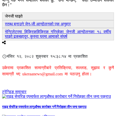
भोग्नु पर्छ भनेर सम्हालेर बसेको छु,” उनी भन्छिन्, “ केही ठम्याउनै सकेको
छैन।”
जेनजी घाइते
स्तब्ध बनाउने जेन-जी आन्दोलनको एक अनुहार
भेन्टिलेटरमा हिक्रिकहिक्रिक गरिरहेका जेनजी आन्दोलनका १८ वर्षीय
घाइते ढकबहादुर, कुरुवा घरमा आमाको संघर्ष
मंसिर १२, २०८२ शुक्रबार १५:३८:१४ मा प्रकाशित
उकेरामा प्रकाशित सामाग्रीबारे प्रतिक्रिया, सल्लाह, सुझाव र कुनै
सामाग्री भए
ukeraanews@gmail.com
मा पठाउनु होला।
ट्रेन्डिङ समाचार
राइड सेयरिङ एपमार्फत लागुऔषध कारोबार गर्ने गिरोहका तीन जना पक्राउ