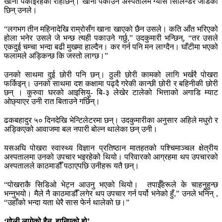
खाना पकाइरहेकी रहिछिन्। खाना पकाउन अस्पतालमै ग्याँस सिलिन्डर जोडेकी
छिन् उनले।
“लगभग तीन महिनादेखि राम्रोसँग खाना खाएको छैन उसले। कति आँत भरिएको
होला भनेर उसले जे भन्छ त्यही पकाउने गर्छु,” उदकुमारी भन्छिन्, “तर उसले
एकदुई चम्चा भन्दा बढी मुखमा हाल्दैन। कर गर्न पनि मन लाग्दैन। घाँटीमा भएको
फलामले अड्किन्छ कि जस्तो लाग्छ।”
उनको साथमा दुई छोरी पनि छन्। ठुली छोरी कामको लागि भर्खरै पोखरा
फर्किइन्। उनको साथमा दश कक्षामा पढ्दै गरेकी कान्छी छोरी र बहिनीकी छोरी
छन् । कुरुवा घरको आइसियु- बि-३ लेखेर टालेको भित्ताको अगाडि म्याट
ओछ्याएर उनी रात बिताउने गर्छिन्।
ढकबहादुर ५० दिनदेखि भेन्टिलेटरमा छन्। उदकुमारीका अनुसार अहिले मधुरो र
अड्किएको आवाजमा बल नपारी बोल्न थालेका छन् उनी।
यसअघि पोखरा स्वास्थ्य विज्ञान प्रतिष्ठान मातहतको पश्चिमाञ्चल क्षेत्रीय
अस्पतालमा उनको उपचार भइरहेको थियो। परिवारको आग्रहमा थप उपचारको
अस्पतालले काठमाडौँ पठाएपछि उनीहरू यतै छन्।
“पोखराकै सिडिओ भेट्न आउनु भएको थियो। तपाईँहरूले के चाहनुहुन्छ
भन्नुभयो। मैले नै काठमाडौँ लगेर थप उपचार गर्न पर्यो भनेको हुँ,” उनले भनिन् ,
“उहाँको भन्दा यता धेरै सास फेर्न थालेको छ।”
‘
गोली
लागेको
हैन
,
हानिएको
हो
’