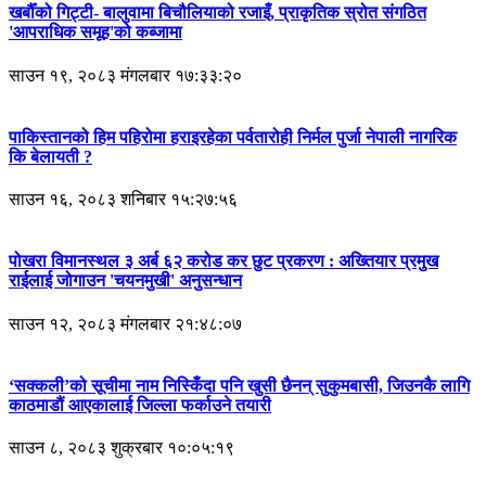
खर्बौँको गिट्टी- बालुवामा बिचौलियाको रजाइँ, प्राकृतिक स्रोत संगठित
'आपराधिक समूह'को कब्जामा
साउन १९, २०८३ मंगलबार १७:३३:२०
पाकिस्तानको हिम पहिरोमा हराइरहेका पर्वतारोही निर्मल पुर्जा नेपाली नागरिक
कि बेलायती ?
साउन १६, २०८३ शनिबार १५:२७:५६
पोखरा विमानस्थल ३ अर्ब ६२ करोड कर छुट प्रकरण : अख्तियार प्रमुख
राईलाई जोगाउन 'चयनमुखी' अनुसन्धान
साउन १२, २०८३ मंगलबार २१:४८:०७
‘सक्कली’को सूचीमा नाम निस्किँदा पनि खुसी छैनन् सुकुमबासी, जिउनकै लागि
काठमाडौं आएकालाई जिल्ला फर्काउने तयारी
साउन ८, २०८३ शुक्रबार १०:०५:१९