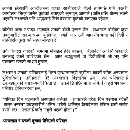
आफ्नो छोरासँगै आन्दोलनमा गएका साथीहरूले गोली हानेपछि पनि प्रहरी
कार्यालय भित्र तानेर कुटेको बताएको सुनाइन् आमाले।अलिअलि बोल्न सक्ने
भएपछि लक्ष्मणले पनि आफूलाई निकै बेरसम्म कुटेको बताएका रहेछन्।
घाँटीमा पाता र पाइप भएकाले उनको बोली प्रस्ट छैन। लक्ष्मणले बोलेको कुरा
उदकुमारीले सहज रूपमा बुझ्दिनन्। त्यही भएर उनी आमासँग भन्दा बढी दिदी र
बहिनीसँग कुरा गर्न सहज मान्छन् रे।
उनी निन्द्रा नपरेको समयमा मोबाइल हेरेर बस्छन्। बेलाबेला आत्तिने भएकाले
उनलाई एक्लै छाडिएको छैन। आमा उदकुमारी वा दिदीबहिनी जो भए पनि
एकजना उनको साथमै हुन्छन्।
लक्ष्मण र उनको परिवारलाई भेट्न प्रधानमन्त्री सुशीला कार्की समेत अस्पताल
पुगिसकिन्। उनीहरूले धेरै आश्वासन दिइरहेका छन्। तर परिवारलाई
ढकबहादुरको स्वास्थ्यको चिन्ता छ। उनले छिनछिनमा सास फेर्न गाह्रो भए भन्दा
परिवार झस्किरहेका छन्।
“यतिका दिन भइसक्यो अस्पताल बसेको। डाक्टरले हरेक दिन प्रयास गर्दैछौं
मात्र भन्छन्” उदकुमारीले भनिन् “छोरो आत्तिएर बेलाबेलामा मेसिन घरमै राखेर
बसौँ भन्छ। उसलाई कति गाह्रो भएको होला।”
अस्पताल
र
घरको
दुखमा
घेरिएको
परिवार