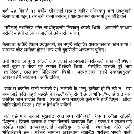
भदौ २४ बिहानै १८ वर्षीय छोरालाई घरबाट बाहिर ननिस्कनु भन्दै उदकुमारी
मेलापातमा गइन्। तर उनी घरमा बसेनन्। आन्दोलनमा सहभागी हुन हिँडिहाले।
“ममीलाई नभनिदेउ भनेर साथीहरूसँग निस्कनु भएको थियो,” आमासँगै साथमा
बसेकी बहिनी ललिता नेपालीले उकेरासँग भनिन्।
मेलाबाट फर्किँदै थिइन् उदकुमारी, घर नपुग्दै साँझतिर अस्पतालबाट फोन आयो।
सामान्य चोट लागेको होला भनेर उनी बुहारीसँग अस्पताल पुगिन्।
उनी अस्पताल पुग्दा रगतले लत्पतिएको लक्ष्मणलाई नर्सहरूले सफा गर्दै थिए।
नयाँ जुत्ता र मोजा पुरै रगतले भिजेको थियो। पेटदेखि ढाडको पुरै भाग
धसारिएको, छालाहरू पिल्सिएको थियो। अस्पतालमा उनले ढकबहादुरको
अवस्था हेर्नै सकिनन्। आफैँ ढलिन्।
“साढे छ बजेतिर गोली लागेको रे। लागेको के भन्नु, हानेको हो नि त्यो त। मेरो
बच्चालाई कति गाह्रो भइरहेको रहेछ,” आँसु रोक्दै उनले भनिन्,“मलाई साढे सात
बजेतिर फोन आएको थियो। उसको रगत नआएको कुनै पनि ठाउँ थिएन। आँखा
खोलिरहेको थिएन। मैले त हेर्न पनि सकिनँ।”
जति पुछे पनि उनको मुखबाट रगत बग्न रोकिएको थिएन। आँखा खोलेकै
थिएनन्। जिब्रो चलाऊ त भन्दा बिस्तारै चलाएका थिए। एक्स-रे र एमआरआई
गरेपछि घाइते ढकबहादुरलाई आइसियुमा राखियो। त्यसबेला देखि उनी
भेन्टिलेटरमै छन्। प्रेसर सामान्य अवस्थामा नआउँदा शरीरमा भएको गोली