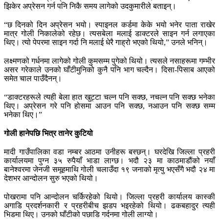
झिकेर अप्रेसन गर्न पनि निकै समय लागेको उदकुमारीले बताइन्।
“छ दिनको दिन अप्रेसन भयो। स्पाइनल कर्डमा केके भयो भनेर पाता राखेर
मात्र गोली निकालेको रहेछ। त्यसबेला मलाई डाक्टरले साइन गर्न लगाएका
थिए। त्यो पेपरमा साइन गर्दा नि मलाई धेरै गाह्रो भएको थियो,” उनले भनिन्।
लक्ष्मणको गर्धनमा लागेको गोली कुमसम्म पुगेको थियो। त्यसले नसाहरूमा गम्भीर
असर गरेकाले उनको घाँटीमुनिको कुनै पनि भाग चल्दैन। दिसा-पिसाब आएको
समेत चाल पाउँदैनन्।
“डाक्टरहरूले त्यही बेला हात खुट्टा चल्न पनि सक्छ, नचल्न पनि सक्छ भनेका
थिए। अप्रेसन गरे पनि होसमा आउन पनि सक्छ, नआउन पनि सक्छ सम्म
भनेका थिए।”
गोली
हानेपछि
भित्र तानेर कुटियो
मादी गाउँपालिका वडा नम्बर आठमा उनीहरू बस्छन्। घरदेखि जिल्ला प्रहरी
कार्यालयमा पुग्न ३५ रुपैयाँ भाडा लाग्छ। भदौ २३ मा काठमाडौंको नयाँ
बानेश्वरमा जेनजी समूहमाथि गोली चलाउँदा १९ जनाको मृत्यु भएसँगै भदौ २४ मा
देशभर आन्दोलन सुरु भएको थियो।
पोखरामा पनि आन्दोलन चर्किरहेको थियो। जिल्ला प्रहरी कार्यालय कास्की
अगाडि प्रदर्शनकारी र प्रहरीबीच झडप भइरहेको थियो। ढकबहादुर त्यही
भिडमा थिए। उनको घाँटीको पछाडि गर्दनमा गोली लाग्यो।