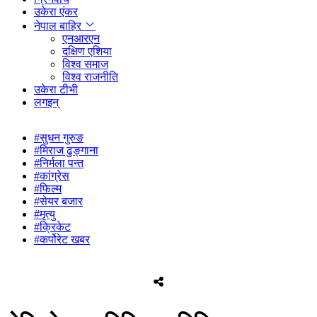
उकेरा एंकर
नेपाल बाहिर
एनआरएन
दक्षिण एशिया
विश्व समाज
विश्व राजनीति
उकेरा टीभी
लगइन्
#सुधन गुरुङ
#मिराज ढुङ्गाना
#निर्मला पन्त
#कांग्रेस
#फिल्म
#सेयर बजार
#मृत्यु
#क्रिकेट
#कर्पोरेट खबर