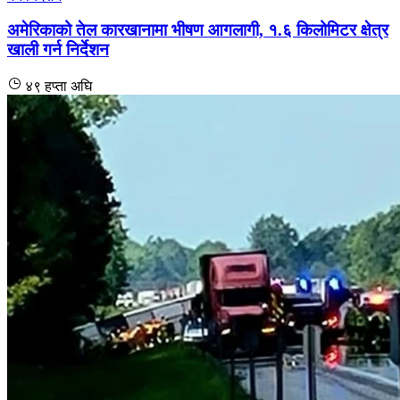
अमेरिकाको तेल कारखानामा भीषण आगलागी, १.६ किलोमिटर क्षेत्र
खाली गर्न निर्देशन
४९ हप्ता अघि