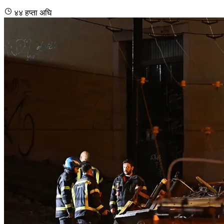
४४ हप्ता अघि