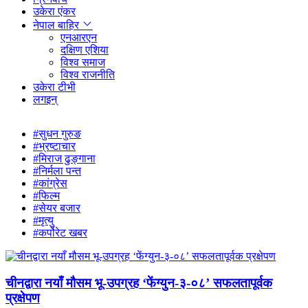
उकेरा एंकर
नेपाल बाहिर
एनआरएन
दक्षिण एशिया
विश्व समाज
विश्व राजनीति
उकेरा टीभी
लगइन्
#सुधन गुरुङ
#भ्रष्टाचार
#मिराज ढुङ्गाना
#निर्मला पन्त
#कांग्रेस
#फिल्म
#सेयर बजार
#मृत्यु
#कर्पोरेट खबर
चीनद्वारा नयाँ मौसम भू-उपग्रह ‘फेंग्युन-३-०८’ सफलतापूर्वक
प्रक्षेपण