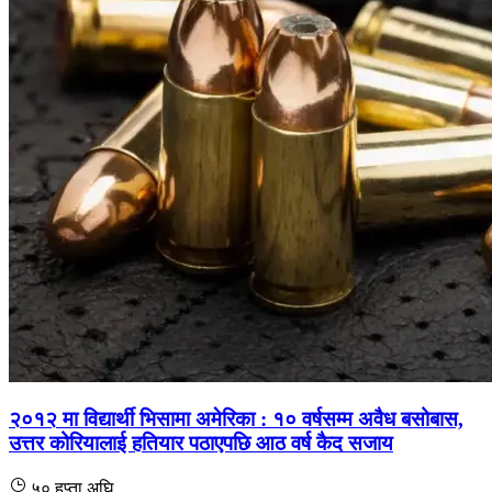
२०१२ मा विद्यार्थी भिसामा अमेरिका : १० वर्षसम्म अवैध बसोबास,
उत्तर कोरियालाई हतियार पठाएपछि आठ वर्ष कैद सजाय
५० हप्ता अघि