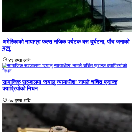
अमेरिकाको नायाग्रा फल्स​​​​​​​ नजिक पर्यटक बस दुर्घटना, पाँच जनाको
मृत्यु
४९ हप्ता अघि
सामाजिक सञ्जालमा ‘दयालु न्यायाधीश’ नामले चर्चित फ्रान्क
क्याप्रियोको निधन
५० हप्ता अघि