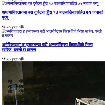
अफगानिस्तानमा बस दुर्घटना हुँदा १७ बालबालिकासहित ७१ जनाको
मृत्यु
५० हप्ता अघि
अमेरिकाद्वारा छ हजारभन्दा बढी अन्तर्राष्ट्रिय विद्यार्थीको भिसा
खारेज, यस्तो छ कारण
५० हप्ता अघि