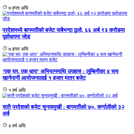
७ हप्ता अघि
प्रदेशमध्ये बागमतीको बजेट सबैभन्दा ठूलो, ६६ अर्ब ९३ करोडमा
पूर्वाधारमा जोड
७ हप्ता अघि
‘एक घर, एक धारा’ अभियानमाथि उपहास : लुम्बिनीका ४ सय
खानेपानी आयोजनालाई १ हजार मात्र बजेट
१ वर्ष अघि
सातै प्रदेशको बजेट चुनावमुखी : बागमतीको ७०, कर्णालीको ३२
अर्ब
४ वर्ष अघि