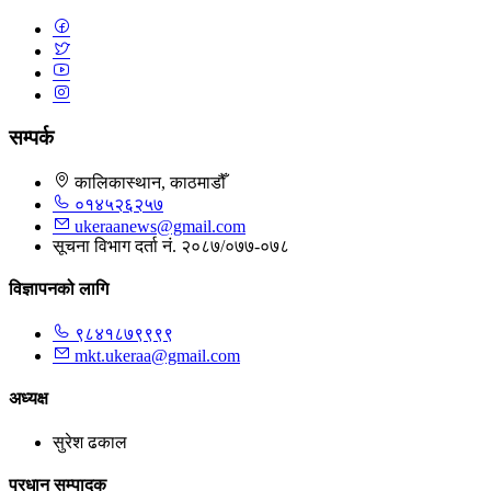
सम्पर्क
कालिकास्थान, काठमाडौँ
०१४५२६२५७
ukeraanews@gmail.com
सूचना विभाग दर्ता नं. २०८७/०७७-०७८
विज्ञापनको लागि
९८४१८७९९९९
mkt.ukeraa@gmail.com
अध्यक्ष
सुरेश ढकाल
प्रधान सम्पादक