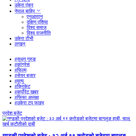
उकेरा एंकर
नेपाल बाहिर
एनआरएन
दक्षिण एशिया
विश्व समाज
विश्व राजनीति
उकेरा टीभी
लगइन्
#सुधन गुरुङ
#कांग्रेस
#फिल्म
#सेयर बजार
#मृत्यु
#क्रिकेट
#कर्पोरेट खबर
#फिफा अध्यक्ष
#उकेरा टप फाइभ
प्रदेश बजेट
गण्डकी प्रदेशको बजेट : ३२ अर्ब ९९ करोडको बजेटमा बागलुङ