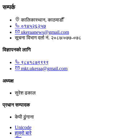
सम्पर्क
कालिकास्थान, काठमाडौँ
०१४५२६२५७
ukeraanews@gmail.com
सूचना विभाग दर्ता नं. २०८७/०७७-०७८
विज्ञापनको लागि
९८४१८७९९९९
mkt.ukeraa@gmail.com
अध्यक्ष
सुरेश ढकाल
प्रधान सम्पादक
केपी ढुंगाना
Unicode
हाम्रो बारे