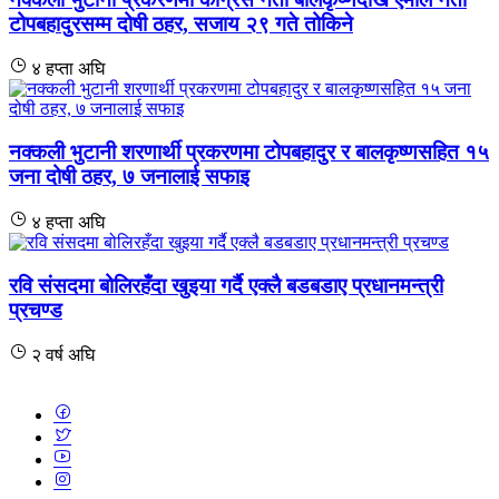
टोपबहादुरसम्म दोषी ठहर, सजाय २९ गते तोकिने
४ हप्ता अघि
नक्कली भुटानी शरणार्थी प्रकरणमा टोपबहादुर र बालकृष्णसहित १५
जना दोषी ठहर, ७ जनालाई सफाइ
४ हप्ता अघि
रवि संसदमा बोलिरहँदा खुइया गर्दै एक्लै बडबडाए प्रधानमन्त्री
प्रचण्ड
२ वर्ष अघि