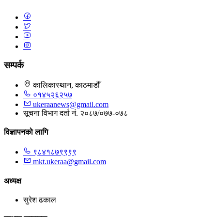
सम्पर्क
कालिकास्थान, काठमाडौँ
०१४५२६२५७
ukeraanews@gmail.com
सूचना विभाग दर्ता नं. २०८७/०७७-०७८
विज्ञापनको लागि
९८४१८७९९९९
mkt.ukeraa@gmail.com
अध्यक्ष
सुरेश ढकाल