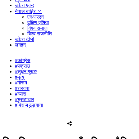
उकेरा एंकर
नेपाल बाहिर
एनआरएन
दक्षिण एशिया
विश्व समाज
विश्व राजनीति
उकेरा टीभी
लगइन्
#कांग्रेस
#पक्राउ
#सुधन गुरुङ
#मृत्यु
#मौसम
#रास्वपा
#ग्यास
#भ्रष्टाचार
#मिराज ढुङ्गाना