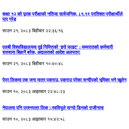
कक्षा १२ को पूरक परीक्षाको नतिजा सार्वजनिक, ८१.१९ प्रतिशत परीक्षार्थीले
पाए ग्रेड
साउन २१, २०८३ बिहीबार २२:३६:१६
एलबी विश्वविद्यालयमा दुई निमित्तको ‘इगो फाइट’ : मध्यरातको कर्मचारी
सरुवामा बिहानै ब्रेक, अदालतको आदेश अलपत्र!
साउन २१, २०८३ बिहीबार १०:४०:४८
पेपर लिकमा एक जना मात्र पक्राउ, पक्राउ परेका सन्दीपको भूमिका भने खुलेन
साउन १०, २०८३ आइतबार २२:४८:२३
नेपालमा पनि प्रश्नपत्र लिक !,स्ववियुले माग्यो डिनको राजीनामा
साउन १०, २०८३ आइतबार १५:४२:५८