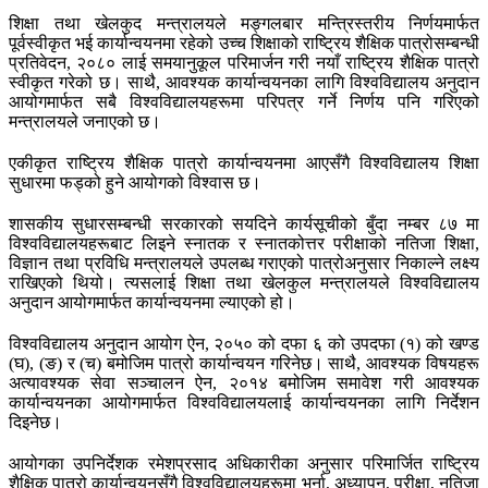
शिक्षा तथा खेलकुद मन्त्रालयले मङ्गलबार मन्त्रिस्तरीय निर्णयमार्फत
पूर्वस्वीकृत भई कार्यान्वयनमा रहेको उच्च शिक्षाको राष्ट्रिय शैक्षिक पात्रोसम्बन्धी
प्रतिवेदन, २०८० लाई समयानुकूल परिमार्जन गरी नयाँ राष्ट्रिय शैक्षिक पात्रो
स्वीकृत गरेको छ। साथै, आवश्यक कार्यान्वयनका लागि विश्वविद्यालय अनुदान
आयोगमार्फत सबै विश्वविद्यालयहरूमा परिपत्र गर्ने निर्णय पनि गरिएको
मन्त्रालयले जनाएको छ।
एकीकृत राष्ट्रिय शैक्षिक पात्रो कार्यान्वयनमा आएसँगै विश्वविद्यालय शिक्षा
सुधारमा फड्को हुने आयोगको विश्वास छ।
शासकीय सुधारसम्बन्धी सरकारको सयदिने कार्यसूचीको बुँदा नम्बर ८७ मा
विश्वविद्यालयहरूबाट लिइने स्नातक र स्नातकोत्तर परीक्षाको नतिजा शिक्षा,
विज्ञान तथा प्रविधि मन्त्रालयले उपलब्ध गराएको पात्रोअनुसार निकाल्ने लक्ष्य
राखिएको थियो। त्यसलाई शिक्षा तथा खेलकुल मन्त्रालयले विश्वविद्यालय
अनुदान आयोगमार्फत कार्यान्वयनमा ल्याएको हो।
विश्वविद्यालय अनुदान आयोग ऐन, २०५० को दफा ६ को उपदफा (१) को खण्ड
(घ), (ङ) र (च) बमोजिम पात्रो कार्यान्वयन गरिनेछ। साथै, आवश्यक विषयहरू
अत्यावश्यक सेवा सञ्चालन ऐन, २०१४ बमोजिम समावेश गरी आवश्यक
कार्यान्वयनका आयोगमार्फत विश्वविद्यालयलाई कार्यान्वयनका लागि निर्देशन
दिइनेछ।
आयोगका उपनिर्देशक रमेशप्रसाद अधिकारीका अनुसार परिमार्जित राष्ट्रिय
शैक्षिक पात्रो कार्यान्वयनसँगै विश्वविद्यालयहरूमा भर्ना, अध्यापन, परीक्षा, नतिजा