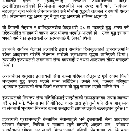
अर्कोतर्फ इरान र हिजबुल्लाह”, सरकारी टेलिभिजनमा विदेशी
कूटनीतिज्ञहरूसँगको ब्रिफिङमा अराघचीले थप स्पष्ट पार्दै भने, “सबैभन्दा
महत्त्वपूर्ण कुरा भनेको लेबनानसहित सबै मोर्चामा युद्धको तत्काल र स्थायी अन्त्य
हो। लेबनानमा युद्ध अन्त्य हुनु नै पूर्ण युद्ध अन्त्यको अभिन्न अङ्ग हो।”
यो टिप्पणी तेहरान र वासिङ्टनबीच फेब्रुअरी २८ मा मध्यपूर्व युद्ध अन्त्य गर्ने
उद्देश्यसहित समझदारी ज्ञापन पत्र घोषणा भएपछि आएको हो। उक्त युद्ध इरानमा
भएको अमेरिका-इजरायली आक्रमणपछि फैलिएको थियो।
इरानको सर्वोच्च नेताको हत्यापछि इरान समर्थित हिजबुल्लाहले इजरायलमाथि
रकेट आक्रमण गरेसँगै लेबनान मार्चको सुरुआतमा युद्धमा तानिएको थियो।
त्यसपछि इजरायलले लेबनानमा सैन्य कारबाही र स्थल आक्रमण तीव्र बनाएको
थियो।
अराघचीका अनुसार इजरायली सेना कब्जा गरिएका क्षेत्रबाट पूर्ण रूपमा फिर्ता
नभएसम्म युद्ध अन्त्य भएको मान्न सकिँदैन। उनले भने, “कब्जा गरिएका
भूभागबाट इजरायली सेना फिर्ता नभएसम्म यो युद्ध समाप्त भएको मानिने छैन।”
इजरायलको निरन्तर सैन्य गतिविधिलाई सम्झौताको उल्लङ्घनका रूपमा व्याख्या
गर्दै उनले भने, “लेबनानमा जियोनिस्ट शासनद्वारा हुने कुनै पनि सैन्य आक्रमण
वा लेबनानी भूभागमा निरन्तर कब्जा समझदारी ज्ञापनपत्रको उल्लङ्घन हुनेछ।”
इजरायली प्रधानमन्त्री बेन्जामिन नेतान्याहुले भने इजरायली सेना आवश्यक
परेसम्म लेबनान, सिरिया र गाजामा रहने बताउँदै आएका छन्। सोमबार
सम्झौताको घोषणा भए लगत्तै हिजबुल्लाहले दक्षिणी लेबनानमा अगाडि बढ्न