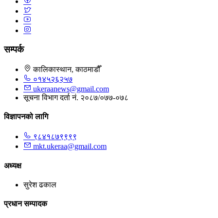
सम्पर्क
कालिकास्थान, काठमाडौँ
०१४५२६२५७
ukeraanews@gmail.com
सूचना विभाग दर्ता नं. २०८७/०७७-०७८
विज्ञापनको लागि
९८४१८७९९९९
mkt.ukeraa@gmail.com
अध्यक्ष
सुरेश ढकाल
प्रधान सम्पादक