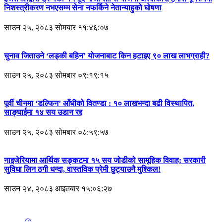
निशस्त्रीकरण नभएसम्म सेना नफर्किने नेतान्याहुको घोषणा
साउन २५, २०८३ सोमबार ११:४६:०७
चुनाव जिताउने ‘लड्की बहिन’ योजनाबाट किन हटाइए ९० लाख लाभग्राही?
साउन २५, २०८३ सोमबार ०९:१९:१५
पूर्वी चीनमा ‘डल्फिन’ आँधीको वितण्डा : १० लाखभन्दा बढी विस्थापित,
साङ्घाईमा १४ सय उडान रद्द
साउन २५, २०८३ सोमबार ०८:५९:५७
नाइजेरियामा आर्थिक सङ्कटमा १५ सय जोडीको सामूहिक विवाह: सरकारी
सुविधा लिन ठगी धन्दा, वास्तविक प्रेमी छुट्याउनै मुश्किल!
साउन २४, २०८३ आइतबार १५:०६:२७