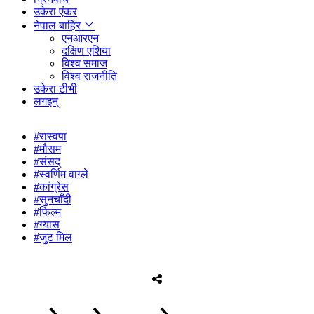
उकेरा एंकर
नेपाल बाहिर
एनआरएन
दक्षिण एशिया
विश्व समाज
विश्व राजनीति
उकेरा टीभी
लगइन्
#रास्वपा
#मौसम
#संसद्
#स्वर्णिम वाग्ले
#कांग्रेस
#सुनचाँदी
#फिल्म
#ग्यास
#जुट मिल