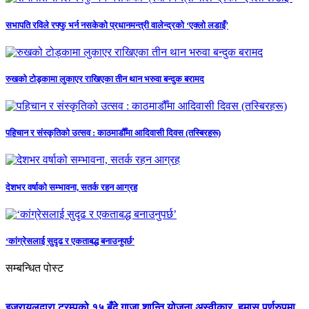
सभापति रविले रफ्फु भर्न नसकेको प्रधानमन्त्री वालेन्द्रको ‘एक्लो लडाइँ’
रुखको टोड्कामा लुकाएर राखिएका तीन थान भरुवा बन्दुक बरामद
पहिचान र संस्कृतिको उत्सव : काठमाडौँमा आदिवासी दिवस (तस्बिरहरू)
देशभर वर्षाको सम्भावना, सतर्क रहन आग्रह
‘कांग्रेसलाई सुदृढ र एकताबद्ध बनाउनुपर्छ’
सम्बन्धित पोस्ट
इजरायलद्वारा ट्रम्पको १५ बुँदे गाजा शान्ति योजना अस्वीकार, हमास पूर्णरुपमा