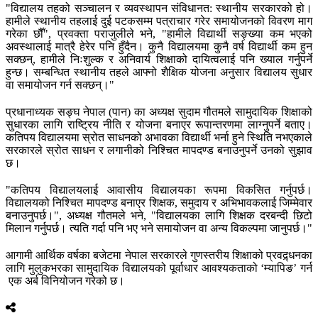
"विद्यालय तहको सञ्चालन र व्यवस्थापन संविधानत: स्थानीय सरकारको हो।
हामीले स्थानीय तहलाई दुई पटकसम्म पत्राचार गरेर समायोजनको विवरण माग
गरेका छौँ", प्रवक्ता पराजुलीले भने, "हामीले विद्यार्थी सङ्ख्या कम भएको
अवस्थालाई मात्रै हेरेर पनि हुँदैन। कुनै विद्यालयमा कुनै वर्ष विद्यार्थी कम हुन
सक्छन्, हामीले निःशुल्क र अनिवार्य शिक्षाको दायित्वलाई पनि ख्याल गर्नुपर्ने
हुन्छ। सम्बन्धित स्थानीय तहले आफ्नो शैक्षिक योजना अनुसार विद्यालय सुधार
वा समायोजन गर्न सक्छन्।"
प्रधानाध्यक सङ्घ नेपाल (पान) का अध्यक्ष सुदाम गौतमले सामुदायिक शिक्षाको
सुधारका लागि राष्ट्रिय नीति र योजना बनाएर रूपान्तरणमा लाग्नुपर्ने बताए।
कतिपय विद्यालयमा स्रोत साधनको अभावका विद्यार्थी भर्ना हुने स्थिति नभएकाले
सरकारले स्रोत साधन र लगानीको निश्चित मापदण्ड बनाउनुपर्ने उनको सुझाव
छ।
"कतिपय विद्यालयलाई आवासीय विद्यालयका रूपमा विकसित गर्नुपर्छ।
विद्यालयको निश्चित मापदण्ड बनाएर शिक्षक, समुदाय र अभिभावकलाई जिम्मेवार
बनाउनुपर्छ।", अध्यक्ष गौतमले भने, "विद्यालयका लागि शिक्षक दरबन्दी छिटो
मिलान गर्नुपर्छ। त्यति गर्दा पनि भए भने समायोजन वा अन्य विकल्पमा जानुपर्छ।"
आगामी आर्थिक वर्षका बजेटमा नेपाल सरकारले गुणस्तरीय शिक्षाको प्रवद्र्धनका
लागि मुलुकभरका सामुदायिक विद्यालयको पूर्वाधार आवश्यकताको ‘म्यापिङ’ गर्न
एक अर्ब विनियोजन गरेको छ।