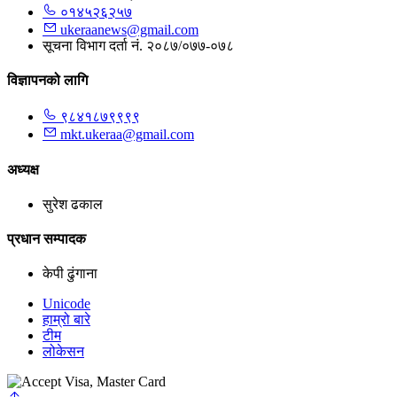
०१४५२६२५७
ukeraanews@gmail.com
सूचना विभाग दर्ता नं. २०८७/०७७-०७८
विज्ञापनको लागि
९८४१८७९९९९
mkt.ukeraa@gmail.com
अध्यक्ष
सुरेश ढकाल
प्रधान सम्पादक
केपी ढुंगाना
Unicode
हाम्रो बारे
टीम
लोकेसन