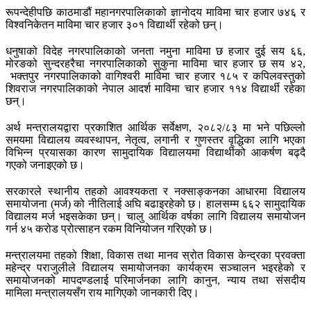
रूपन्देहीपछि काठमाडौं महानगरपालिकाको ज्ञानोदय माविमा चार हजार ७४६ र
विश्वनिकेतन माविमा चार हजार ३०१ विद्यार्थी रहेको छन्।
धनुषाको विदेह नगरपालिकाको जनता नमुना माविमा छ हजार दुई सय ६६,
मोरङको सुन्दरहरैचा नगरपालिकाको सुकुना माविमा चार हजार छ सय ४२,
भक्तपुर नगरपालिकाको वागिश्वरी माविमा चार हजार १८५ र कपिलवस्तुको
शिवराज नगरपालिकाको नेपाल आदर्श माविमा चार हजार ११४ विद्यार्थी रहेका
छन्।
अर्थ मन्त्रालयद्वारा प्रकाशित आर्थिक सर्वेक्षण, २०८२/८३ मा भने पछिल्लो
समयमा विद्यालय व्यवस्थापन, नेतृत्व, लगानी र गुणस्तर वृद्धिका लागि भएका
विभिन्न प्रयासका कारण सामुदायिक विद्यालयमा विद्यार्थीको आकर्षण बढ्दै
गएको जनाइएको छ।
सरकारले स्थानीय तहको आवश्यकता र नक्साङ्कनका आधारमा विद्यालय
समायोजना (मर्ज) को नीतिलाई अघि बढाइरहेको छ। हालसम्म ६६२ सामुदायिक
विद्यालय मर्ज भइसकेका छन्। चालु आर्थिक वर्षका लागि विद्यालय समायोजन
गर्न ४५ करोड प्रोत्साहन रकम विनियोजन गरिएको छ।
मन्त्रालयमा तहको शिक्षा, विकास तथा मानव स्रोत विकास केन्द्रका प्रवक्ता
महेन्द्र पराजुलीले विद्यालय समायोजनका कार्यक्रम सञ्चालन भइरहेको र
समायोजनको मापदण्डलाई परिमार्जनका लागि कानुन, न्याय तथा संसदीय
मामिला मन्त्रालयसँग राय मागिएको जानकारी दिए।