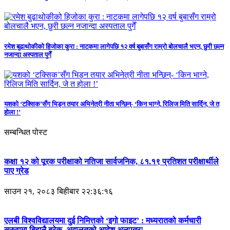
रमेश बुढाथोकीको हिजोका कुरा : नाटकमा लागेपछि १२ वर्ष बुबासँग राम्रो बोलचालै भएन, छुरी छल्न
नजान्दा अस्पताल पुगेँ
यशको ‘टक्सिक’सँग भिड्न तयार अभिनेत्री नीता भन्छिन्- ‘किन भाग्ने, रिलिज मिति सार्दिन, जे त
होला !’
सम्बन्धित पोस्ट
कक्षा १२ को पूरक परीक्षाको नतिजा सार्वजनिक, ८१.१९ प्रतिशत परीक्षार्थीले
पाए ग्रेड
साउन २१, २०८३ बिहीबार २२:३६:१६
एलबी विश्वविद्यालयमा दुई निमित्तको ‘इगो फाइट’ : मध्यरातको कर्मचारी
सरुवामा बिहानै ब्रेक, अदालतको आदेश अलपत्र!