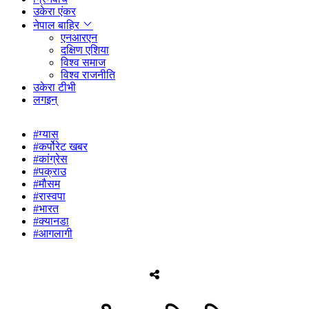
उकेरा एंकर
नेपाल बाहिर
एनआरएन
दक्षिण एशिया
विश्व समाज
विश्व राजनीति
उकेरा टीभी
लगइन्
#ग्यास
#कर्पोरेट खबर
#कांग्रेस
#पक्राउ
#मौसम
#रास्वपा
#भारत
#क्यानडा
#आगलागी