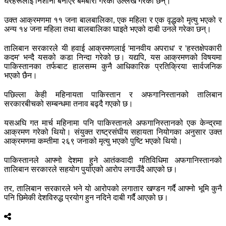
घरहरूलाई निशाना बनाएर बमबारी गरेको उल्लेख गरेका छन्।
उक्त आक्रमणमा ११ जना बालबालिका, एक महिला र एक वृद्धको मृत्यु भएको र
अन्य १४ जना महिला तथा बालबालिका घाइते भएको दाबी उनले गरेका छन्।
तालिबान सरकारले यी हवाई आक्रमणलाई 'मानवीय अपराध' र 'हस्तक्षेपकारी
कदम' भन्दै यसको कडा निन्दा गरेको छ। यद्यपि, यस आक्रमणको विषयमा
पाकिस्तानका तर्फबाट हालसम्म कुनै आधिकारिक प्रतिक्रिया सार्वजनिक
भएको छैन।
पछिल्ला केही महिनायता पाकिस्तान र अफगानिस्तानको तालिबान
सरकारबीचको सम्बन्धमा तनाव बढ्दै गएको छ।
यसअघि गत मार्च महिनामा पनि पाकिस्तानले अफगानिस्तानको एक केन्द्रमा
आक्रमण गरेको थियो। संयुक्त राष्ट्रसंघीय सहायता नियोगका अनुसार उक्त
आक्रमणमा कम्तीमा २६९ जनाको मृत्यु भएको पुष्टि भएको थियो।
पाकिस्तानले आफ्नो देशमा हुने आतंकवादी गतिविधिमा अफगानिस्तानको
तालिबान सरकारले सहयोग पुर्याएको आरोप लगाउँदै आएको छ।
तर, तालिबान सरकारले भने यो आरोपको लगातार खण्डन गर्दै आफ्नो भूमि कुनै
पनि छिमेकी देशविरुद्ध प्रयोग हुन नदिने दाबी गर्दै आएको छ।