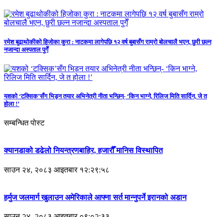
रमेश बुढाथोकीको हिजोका कुरा : नाटकमा लागेपछि १२ वर्ष बुबासँग राम्रो बोलचालै भएन, छुरी छल्न
नजान्दा अस्पताल पुगेँ
यशको ‘टक्सिक’सँग भिड्न तयार अभिनेत्री नीता भन्छिन्- ‘किन भाग्ने, रिलिज मिति सार्दिन, जे त
होला !’
सम्बन्धित पोस्ट
क्यानडाको डढेलो नियन्त्रणबाहिर, हजारौँ मानिस विस्थापित
साउन २४, २०८३ आइतबार १२:२९:५८
हर्मुज जलमार्ग खुलाउन अमेरिकाले आफ्ना सर्त मान्नुपर्ने इरानको अडान
साउन २४, २०८३ आइतबार ०९:०२:३३