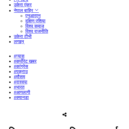
उकेरा एंकर
नेपाल बाहिर
एनआरएन
दक्षिण एशिया
विश्व समाज
विश्व राजनीति
उकेरा टीभी
लगइन्
#ग्यास
#कर्पोरेट खबर
#कांग्रेस
#पक्राउ
#मौसम
#रास्वपा
#भारत
#आगलागी
#क्यानडा