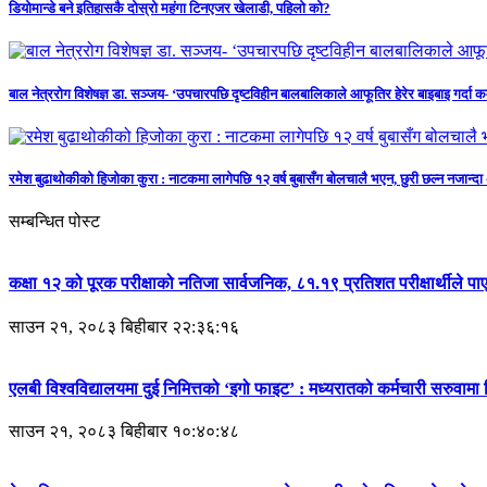
डियोमान्डे बने इतिहासकै दोस्रो महंगा टिनएजर खेलाडी, पहिलो को?
बाल नेत्ररोग विशेषज्ञ डा. सञ्जय- ‘उपचारपछि दृष्टविहीन बालबालिकाले आफूतिर हेरेर बाइबाइ गर्दा 
रमेश बुढाथोकीको हिजोका कुरा : नाटकमा लागेपछि १२ वर्ष बुबासँग बोलचालै भएन, छुरी छल्न नजान्दा अ
सम्बन्धित पोस्ट
कक्षा १२ को पूरक परीक्षाको नतिजा सार्वजनिक, ८१.१९ प्रतिशत परीक्षार्थीले पाए
साउन २१, २०८३ बिहीबार २२:३६:१६
एलबी विश्वविद्यालयमा दुई निमित्तको ‘इगो फाइट’ : मध्यरातको कर्मचारी सरुवा
साउन २१, २०८३ बिहीबार १०:४०:४८