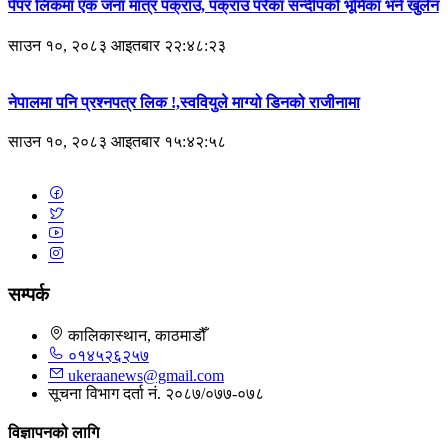
पेपर लिकमा एक जना मात्र पक्राउ, पक्राउ परेका सन्दीपको भूमिका भने खुलेन
साउन १०, २०८३ आइतबार २२:४८:२३
नेपालमा पनि प्रश्नपत्र लिक !,स्ववियुले माग्यो डिनको राजीनामा
साउन १०, २०८३ आइतबार १५:४२:५८
सम्पर्क
कालिकास्थान, काठमाडौँ
०१४५२६२५७
ukeraanews@gmail.com
सूचना विभाग दर्ता नं. २०८७/०७७-०७८
विज्ञापनको लागि