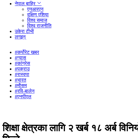
नेपाल बाहिर
एनआरएन
दक्षिण एशिया
विश्व समाज
विश्व राजनीति
उकेरा टीभी
लगइन्
#कर्पोरेट खबर
#ग्यास
#कांग्रेस
#पक्राउ
#रास्वपा
#भारत
#मौसम
#रवि-बालेन
#एनपीएल
शिक्षा क्षेत्रका लागि २ खर्ब १८ अर्ब वि