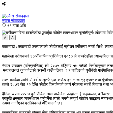
उकेरा संवाददाता
११ हप्ता अघि
A
A
काठमाडौं : काठमाडौं उपत्यकाको फोहोरलाई स्रोतमै वर्गीकरण नगरी सिधै ‘ल्य
महालेखा परीक्षकको ६३औँ वार्षिक प्रतिवेदन २०८३ ले बञ्चरेडाँडा ल्यान्डफिल
नेपाल सरकार (मन्त्रिपरिषद्) को २०७५ मङ्सिर १७ गतेको निर्णयानुसार तत्
मन्त्रालयले नुवाकोटको ककनी गाउँपालिका–२ र धादिङको धुनीबेँसी गाउँपालिका–१
उक्त कार्यका लागि यो वर्ष चालुतर्फ एक करोड ३१ लाख ९३ हजार तथा पुँ
तहले २०७९ जेठ १२ देखि फोहोर विसर्जनको कार्य गरेकामा सहरी विकास तथा भ
दैनिक रूपमा उत्पन्न हुने जैविक तथा अजैविक फोहोरलाई सङ्कलन, वर्गीकरण, पु
प्रकृतिअनुसार व्यवस्थापन गर्नुपर्नेमा त्यसो नगरी सम्पूर्ण फोहोर साइटमा व्यवस्
रूपमा नगरिएको प्रतिवेदनले औँल्याएको छ।
ल्यान्डफिल साइटको मौजुदा सेल भरिइसकेका कारण थप उचाइ बढाउनका लागि नया