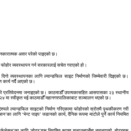
ीर नकारात्मक असर परेको पाइएको छ।
ूल फोहोर व्यवस्थापन गर्न सरकारलाई सचेत गराएको हो।
दिगो व्यवस्थापनका लागि ल्यान्डफिल साइट निर्माणको जिम्मेवारी दिइएको छ।
ण कार्य गर्दै आएको छ।
एको प्रतिवेदनमा जनाइएको छ। काठमाडौँ उपत्यकासहित आसपासका २३ स्थानीय
ार २४ मा स्वीकृत भई काठमाडौँ महानगरपालिकाबाट सञ्चालन भएको छ।
्देश्यले ल्यान्डफिल साइटको निर्माण गरिएकामा फोहोरको स्रोतमै पृथकीकरण गरी
लेसन’का लागि ‘भेन्ट पाइप’ जडानको कार्य, दैनिक रूपमा माटोले पुर्ने कार्य नियमित
्कुलेसन’का लागि ‘मोटर’हरू नियमित रूपमा चलाउनुपर्नेमा नचलाएको, मोटरहरू