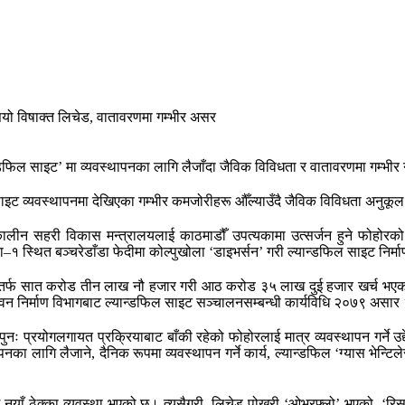
ान्डफिल साइट’ मा व्यवस्थापनका लागि लैजाँदा जैविक विविधता र वातावरणमा गम्भ
 साइट व्यवस्थापनमा देखिएका गम्भीर कमजोरीहरू औँल्याउँदै जैविक विविधता अनुक
कालीन सहरी विकास मन्त्रालयलाई काठमाडौँ उपत्यकामा उत्सर्जन हुने फोहोरको 
 स्थित बञ्चरेडाँडा फेदीमा कोल्पुखोला ‘डाइभर्सन’ गरी ल्यान्डफिल साइट निर्मा
जीगततर्फ सात करोड तीन लाख नौ हजार गरी आठ करोड ३५ लाख दुई हजार खर्च भ
वन निर्माण विभागबाट ल्यान्डफिल साइट सञ्चालनसम्बन्धी कार्यविधि २०७९ अस
नः प्रयोगलगायत प्रक्रियाबाट बाँकी रहेको फोहोरलाई मात्र व्यवस्थापन गर्ने उद
थापनका लागि लैजाने, दैनिक रूपमा व्यवस्थापन गर्ने कार्य, ल्यान्डफिल ‘ग्यास भेन्टि
ँ ठेक्का व्यवस्था भएको छ। त्यसैगरी, लिचेड पोखरी ‘ओभरफ्लो’ भएको, ‘रिसर