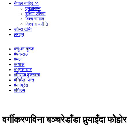
नेपाल बाहिर
एनआरएन
दक्षिण एशिया
विश्व समाज
विश्व राजनीति
उकेरा टीभी
लगइन्
#सुधन गुरुङ
#पक्राउ
#मल
#ग्यास
#भ्रष्टाचार
#मिराज ढुङ्गाना
#निर्मला पन्त
#कांग्रेस
#फिल्म
वर्गीकरणविना बञ्चरेडाँडा पुर्‍याइँदा फो