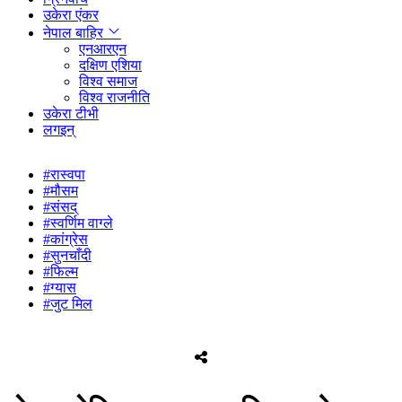
उकेरा एंकर
नेपाल बाहिर
एनआरएन
दक्षिण एशिया
विश्व समाज
विश्व राजनीति
उकेरा टीभी
लगइन्
#रास्वपा
#मौसम
#संसद्
#स्वर्णिम वाग्ले
#कांग्रेस
#सुनचाँदी
#फिल्म
#ग्यास
#जुट मिल