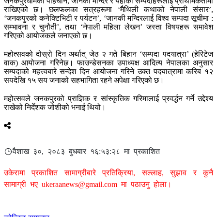
जनकपुरधामको पहिचान, जानकी मन्दिर र यहाँका सम्पदाहरूलाई प्राथमिकतामा
राखिएको छ। छलफलका सत्रहरूमा ‘मैथिली कथाको नेपाली संसार’,
‘जनकपुरको कनेक्टिभिटी र पर्यटन’, ‘जानकी मन्दिरलाई विश्व सम्पदा सूचीमा :
सम्भावना र चुनौती’, तथा ‘नेपाली महिला लेखन’ जस्ता विषयहरू समावेश
गरिएको आयोजकले जनाएको छ।
महोत्सवको दोस्रो दिन अर्थात् जेठ २ गते बिहान ‘सम्पदा पदयात्रा’ (हेरिटेज
वाक) आयोजना गरिनेछ। फाउन्डेसनका उपाध्यक्ष आदित्य नेपालका अनुसार
सम्पदाको महत्त्वबारे सन्देश दिन आयोजना गरिने उक्त पदयात्रामा करिब १२
सयदेखि १५ सय जनाको सहभागिता रहने अपेक्षा गरिएको छ।
महोत्सवले जनकपुरको प्राज्ञिक र सांस्कृतिक गरिमालाई प्रवर्द्धन गर्ने उद्देश्य
राखेको निर्देशक जोशीको भनाई थियो।
वैशाख ३०, २०८३ बुधबार १६:५३:२८ मा प्रकाशित
उकेरामा प्रकाशित सामाग्रीबारे प्रतिक्रिया, सल्लाह, सुझाव र कुनै
सामाग्री भए
ukeraanews@gmail.com
मा पठाउनु होला।