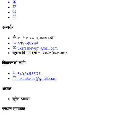
सम्पर्क
कालिकास्थान, काठमाडौँ
०१४५२६२५७
ukeraanews@gmail.com
सूचना विभाग दर्ता नं. २०८७/०७७-०७८
विज्ञापनको लागि
९८४१८७९९९९
mkt.ukeraa@gmail.com
अध्यक्ष
सुरेश ढकाल
प्रधान सम्पादक