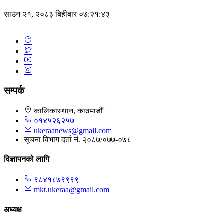
साउन २१, २०८३ बिहीबार ०७:२१:४३
सम्पर्क
कालिकास्थान, काठमाडौँ
०१४५२६२५७
ukeraanews@gmail.com
सूचना विभाग दर्ता नं. २०८७/०७७-०७८
विज्ञापनको लागि
९८४१८७९९९९
mkt.ukeraa@gmail.com
अध्यक्ष