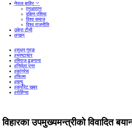
नेपाल बाहिर
एनआरएन
दक्षिण एशिया
विश्व समाज
विश्व राजनीति
उकेरा टीभी
लगइन्
#सुधन गुरुङ
#भ्रष्टाचार
#मिराज ढुङ्गाना
#निर्मला पन्त
#कांग्रेस
#फिल्म
#मृत्यु
#कर्पोरेट खबर
#रोहिंग्या
विहारका उपमुख्यमन्त्रीको विवादित बय