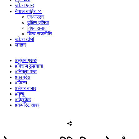
उकेरा एंकर
नेपाल बाहिर
एनआरएन
दक्षिण एशिया
विश्व समाज
विश्व राजनीति
उकेरा टीभी
लगइन्
#सुधन गुरुङ
#मिराज ढुङ्गाना
#निर्मला पन्त
#कांग्रेस
#फिल्म
#सेयर बजार
#मृत्यु
#क्रिकेट
#कर्पोरेट खबर