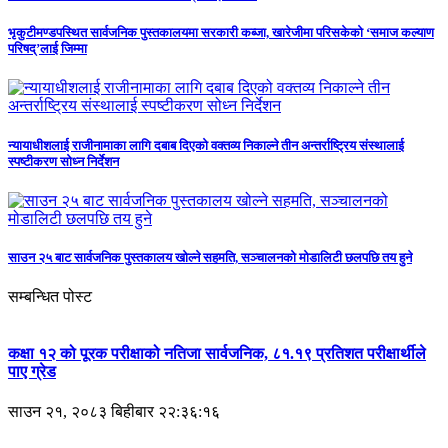
भृकुटीमण्डपस्थित सार्वजनिक पुस्तकालयमा सरकारी कब्जा, खारेजीमा परिसकेको ‘समाज कल्याण
परिषद्’लाई जिम्मा
न्यायाधीशलाई राजीनामाका लागि दबाब दिएको वक्तव्य निकाल्ने तीन अन्तर्राष्ट्रिय संस्थालाई
स्पष्टीकरण सोध्न निर्देशन
साउन २५ बाट सार्वजनिक पुस्तकालय खोल्ने सहमति, सञ्चालनको मोडालिटी छलपछि तय हुने
सम्बन्धित पोस्ट
कक्षा १२ को पूरक परीक्षाको नतिजा सार्वजनिक, ८१.१९ प्रतिशत परीक्षार्थीले
पाए ग्रेड
साउन २१, २०८३ बिहीबार २२:३६:१६