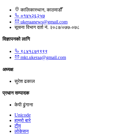
कालिकास्थान, काठमाडौँ
०१४५२६२५७
ukeraanews@gmail.com
सूचना विभाग दर्ता नं. २०८७/०७७-०७८
विज्ञापनको लागि
९८४१८७९९९९
mkt.ukeraa@gmail.com
अध्यक्ष
सुरेश ढकाल
प्रधान सम्पादक
केपी ढुंगाना
Unicode
हाम्रो बारे
टीम
लोकेसन