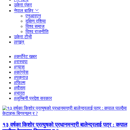
उकेरा एंकर
नेपाल बाहिर
एनआरएन
दक्षिण एशिया
विश्व समाज
विश्व राजनीति
उकेरा टीभी
लगइन्
#कर्पोरेट खबर
#रास्वपा
#ग्यास
#कांग्रेस
#पक्राउ
#फिल्म
#मौसम
#भारत
#लुम्बिनी प्रदेश सरकार
१३ वर्षका किशोर प्रत्युषको प्रधानमन्त्री बालेन्द्रलाई पत्र : कपाल