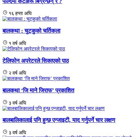
पाल्दैमा केटाहरू बिग्रन्छन् र ?
१६ हप्ता अघि
बालकथा : चुट्कुको चर्तिकला
१ वर्ष अघि
टेलिफोन अपरेटरले सिकाएको पाठ
२ वर्ष अघि
बालकथा ‘जि माने जिराफ’ प्रकाशित
३ वर्ष अघि
बालबालिकालाई पनि हुन्छ एन्जाइटी, याद गर्नुपर्ने चार लक्षण
३ वर्ष अघि