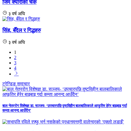
जिम क्यारीको चेक
३ वर्ष अघि
सिंह, बँदेल र गिद्धहरु
३ वर्ष अघि
1
2
3
4
ट्रेन्डिङ समाचार
बाल नेत्ररोग विशेषज्ञ डा. सञ्जय- ‘उपचारपछि दृष्टविहीन बालबालिकाले आफूतिर हेरेर बाइबाइ गर्दा
कम्ता आनन्द आउँदैन’