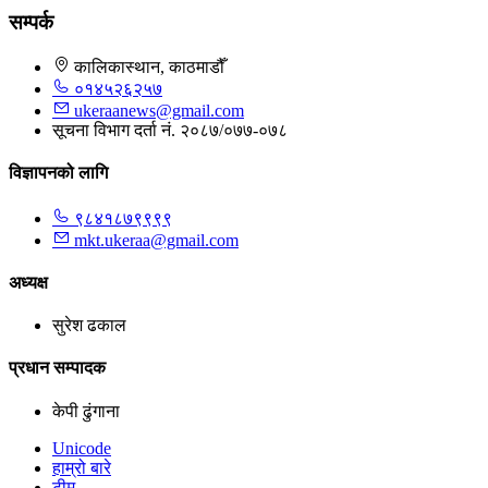
सम्पर्क
कालिकास्थान, काठमाडौँ
०१४५२६२५७
ukeraanews@gmail.com
सूचना विभाग दर्ता नं. २०८७/०७७-०७८
विज्ञापनको लागि
९८४१८७९९९९
mkt.ukeraa@gmail.com
अध्यक्ष
सुरेश ढकाल
प्रधान सम्पादक
केपी ढुंगाना
Unicode
हाम्रो बारे
टीम