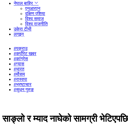
नेपाल बाहिर
एनआरएन
दक्षिण एशिया
विश्व समाज
विश्व राजनीति
उकेरा टीभी
लगइन्
#पक्राउ
#कर्पोरेट खबर
#कांग्रेस
#ग्यास
#भारत
#मौसम
#रास्वपा
#भ्रष्टाचार
#सुधन गुरुङ
साङ्लो र म्याद नाघेको सामग्री भेटिएपछि 