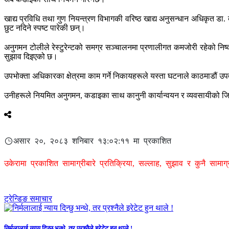
खाद्य प्रविधि तथा गुण नियन्त्रण विभागकी वरिष्ठ खाद्य अनुसन्धान अधिकृत डा. 
छुट नदिने स्पष्ट पारेकी छन्।
अनुगमन टोलीले रेस्टुरेन्टको समग्र सञ्चालनमा प्रणालीगत कमजोरी रहेको निष्
सुझाव दिइएको छ।
उपभोक्ता अधिकारका क्षेत्रमा काम गर्ने निकायहरूले यस्ता घटनाले काठमाडौं उ
उनीहरूले नियमित अनुगमन, कडाइका साथ कानुनी कार्यान्वयन र व्यवसायीको ज
असार २०, २०८३ शनिबार १३:०२:११ मा प्रकाशित
उकेरामा प्रकाशित सामाग्रीबारे प्रतिक्रिया, सल्लाह, सुझाव र कुनै सामा
ट्रेन्डिङ समाचार
निर्मलालाई न्याय दिन्छु भन्थे, तर प्रश्नैले इरेटेट हुन थाले !