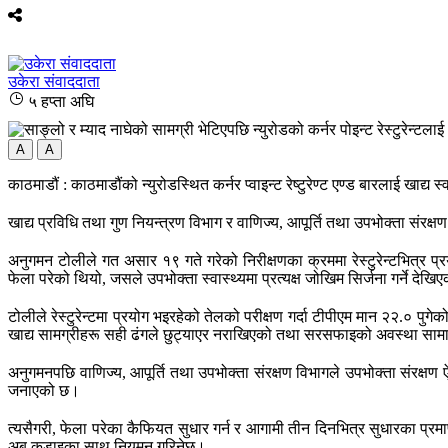
उकेरा संवाददाता
५ हप्ता अघि
A
A
काठमाडौं : काठमाडौंको न्युरोडस्थित कर्नर प्वाइन्ट रेष्टुरेण्ट एण्ड बारलाई खाद्
खाद्य प्रविधि तथा गुण नियन्त्रण विभाग र वाणिज्य, आपूर्ति तथा उपभोक्ता संरक्ष
अनुगमन टोलीले गत असार १९ गते गरेको निरीक्षणका क्रममा रेस्टुरेन्टभित्र प
फेला परेको थियो, जसले उपभोक्ता स्वास्थ्यमा प्रत्यक्ष जोखिम सिर्जना गर्ने दे
टोलीले रेस्टुरेन्टमा प्रयोग भइरहेको तेलको परीक्षण गर्दा टीपीएम मान २२.० पुग
खाद्य सामग्रीहरू सही ढंगले छुट्याएर नराखिएको तथा सरसफाइको अवस्था सामा
अनुगमनपछि वाणिज्य, आपूर्ति तथा उपभोक्ता संरक्षण विभागले उपभोक्ता संरक्
जनाएको छ।
त्यसैगरी, फेला परेका कैफियत सुधार गर्न र आगामी तीन दिनभित्र सुधारका प्रमाणस
अब कडाइका साथ नियमन गरिनेछ।