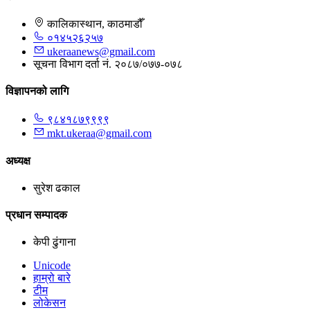
कालिकास्थान, काठमाडौँ
०१४५२६२५७
ukeraanews@gmail.com
सूचना विभाग दर्ता नं. २०८७/०७७-०७८
विज्ञापनको लागि
९८४१८७९९९९
mkt.ukeraa@gmail.com
अध्यक्ष
सुरेश ढकाल
प्रधान सम्पादक
केपी ढुंगाना
Unicode
हाम्रो बारे
टीम
लोकेसन