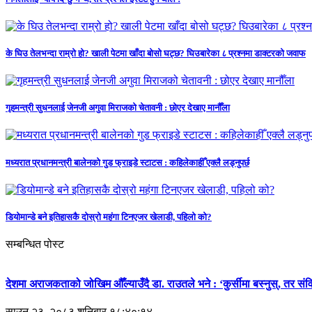
के घिउ तेलभन्दा राम्रो हो? खाली पेटमा खाँदा बोसो घट्छ? घिउबारेका ८ प्रश्नमा डाक्टरको जवाफ
गृहमन्त्री सुधनलाई जेनजी अगुवा मिराजको चेतावनी : छोएर देखाए मानौँला
मध्यरात प्रधानमन्त्री बालेनको गुड फ्राइडे स्टाटस : कहिलेकाहीँ एक्लै लड्नुपर्छ
डियोमान्डे बने इतिहासकै दोस्रो महंगा टिनएजर खेलाडी, पहिलो को?
सम्बन्धित पोस्ट
देशमा अराजकताको जोखिम औँल्याउँदै डा. राउतले भने : ‘कुर्सीमा बस्नुस्, तर सं
साउन २३, २०८३ शनिबार १८:४०:१४