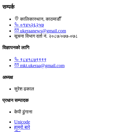
सम्पर्क
कालिकास्थान, काठमाडौँ
०१४५२६२५७
ukeraanews@gmail.com
सूचना विभाग दर्ता नं. २०८७/०७७-०७८
विज्ञापनको लागि
९८४१८७९९९९
mkt.ukeraa@gmail.com
अध्यक्ष
सुरेश ढकाल
प्रधान सम्पादक
केपी ढुंगाना
Unicode
हाम्रो बारे