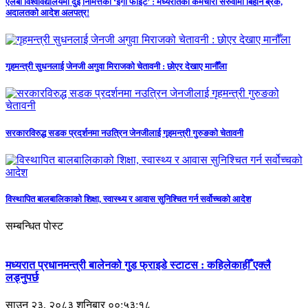
एलबी विश्वविद्यालयमा दुई निमित्तको ‘इगो फाइट’ : मध्यरातको कर्मचारी सरुवामा बिहानै ब्रेक,
अदालतको आदेश अलपत्र!
गृहमन्त्री सुधनलाई जेनजी अगुवा मिराजको चेतावनी : छोएर देखाए मानौँला
सरकारविरुद्ध सडक प्रदर्शनमा नउत्रिन जेनजीलाई गृहमन्त्री गुरुङको चेतावनी
विस्थापित बालबालिकाको शिक्षा, स्वास्थ्य र आवास सुनिश्चित गर्न सर्वोच्चको आदेश
सम्बन्धित पोस्ट
मध्यरात प्रधानमन्त्री बालेनको गुड फ्राइडे स्टाटस : कहिलेकाहीँ एक्लै
लड्नुपर्छ
साउन २३, २०८३ शनिबार ००:५३:१८