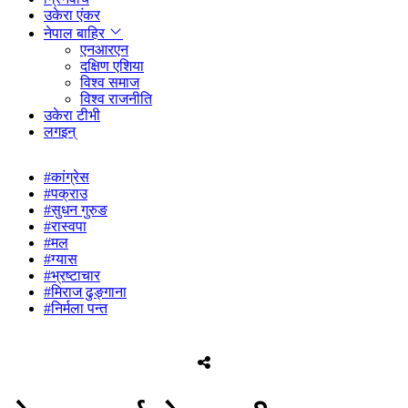
उकेरा एंकर
नेपाल बाहिर
एनआरएन
दक्षिण एशिया
विश्व समाज
विश्व राजनीति
उकेरा टीभी
लगइन्
#कांग्रेस
#पक्राउ
#सुधन गुरुङ
#रास्वपा
#मल
#ग्यास
#भ्रष्टाचार
#मिराज ढुङ्गाना
#निर्मला पन्त