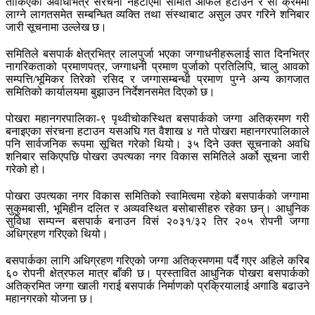
तोकिएको अवधिभित्र संरचना नहटाएमा समिति आफैँले हटाउने र सो क्रममा
लाग्ने लागतसमेत सम्बन्धित व्यक्ति तथा संस्थाबाट असुल उपर गरिने शनिबार
जारी सूचनामा उल्लेख छ।
समितिले बसपार्क क्षेत्रभित्र लालपुर्जा भएका जग्गाधनीहरूलाई सात दिनभित्र
नागरिकताको प्रमाणपत्र, जग्गाधनी प्रमाण पुर्जाको प्रतिलिपि, चालु आवको
सम्पत्ति/भूमिकर तिरेको रसिद र जग्गासम्बन्धी प्रमाण पुग्ने अन्य कागजात
समितिको कार्यालयमा बुझाउन निर्देशनसमेत दिएको छ।
पोखरा महानगरपालिका-९ पृथ्वीचोकस्थित बसपार्कको जग्गा अतिक्रमण गरी
बनाइएका संरचना हटाउन यसअघि गत वैशाख ४ गते पोखरा महानगरपालिकाले
पनि सार्वजनिक रूपमा सूचित गरेको थियो। ३५ दिने उक्त सूचनाको अवधि
शनिबार सकिएपछि पोखरा उपत्यका नगर विकास समितिले अर्को सूचना जारी
गरेको हो।
पोखरा उपत्यका नगर विकास समितिको स्वामित्वमा रहेको बसपार्कको जग्गामा
सुकुमबासी, भूमिहीन दलित र अव्यवस्थित बसोबासीहरु रहेका छन्। आधुनिक
सुविधा सम्पन्न बसपार्क बनाउन विसं २०३१/३२ तिर २०५ रोपनी जग्गा
अधिग्रहण गरिएको थियो।
बसपार्कका लागि अधिग्रहण गरिएको जग्गा अतिक्रमणमा पर्दै गएर अहिले करिब
६० रोपनी क्षेत्रफल मात्र बाँकी छ। प्रस्तावित आधुनिक पोखरा बसपार्कको
अतिक्रमित जग्गा खाली गराई बसपार्क निर्माणको प्रक्रियालाई अगाडि बढाउने
महानगरको योजना छ।