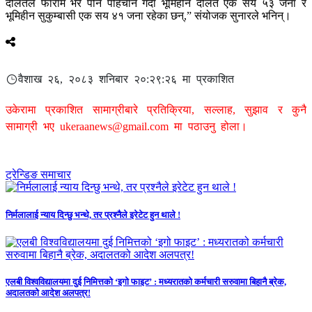
दलितले फाराम भरे पनि पहिचान गर्दा भूमिहीन दलित एक सय ५३ जना र
भूमिहीन सुकुम्बासी एक सय ४१ जना रहेका छन्,” संयोजक सुनारले भनिन्।
वैशाख २६, २०८३ शनिबार २०:२९:२६ मा प्रकाशित
उकेरामा प्रकाशित सामाग्रीबारे प्रतिक्रिया, सल्लाह, सुझाव र कुनै
सामाग्री भए
ukeraanews@gmail.com
मा पठाउनु होला।
ट्रेन्डिङ समाचार
निर्मलालाई न्याय दिन्छु भन्थे, तर प्रश्नैले इरेटेट हुन थाले !
एलबी विश्वविद्यालयमा दुई निमित्तको ‘इगो फाइट’ : मध्यरातको कर्मचारी सरुवामा बिहानै ब्रेक,
अदालतको आदेश अलपत्र!