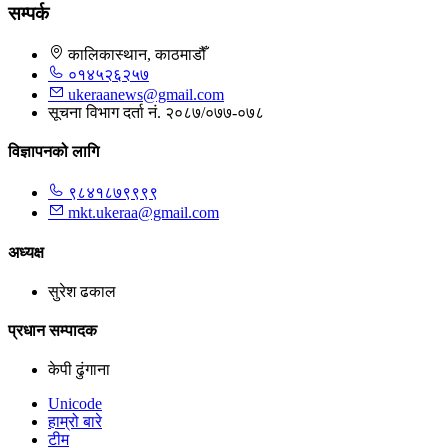
सम्पर्क
कालिकास्थान, काठमाडौँ
०१४५२६२५७
ukeraanews@gmail.com
सूचना विभाग दर्ता नं. २०८७/०७७-०७८
विज्ञापनको लागि
९८४१८७९९९९
mkt.ukeraa@gmail.com
अध्यक्ष
सुरेश ढकाल
प्रधान सम्पादक
केपी ढुंगाना
Unicode
हाम्रो बारे
टीम