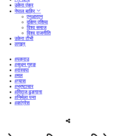
उकेरा एंकर
नेपाल बाहिर
एनआरएन
दक्षिण एशिया
विश्व समाज
विश्व राजनीति
उकेरा टीभी
लगइन्
#पक्राउ
#सुधन गुरुङ
#रास्वपा
#मल
#ग्यास
#भ्रष्टाचार
#मिराज ढुङ्गाना
#निर्मला पन्त
#कांग्रेस