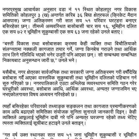
नगरप्रमुख आचार्यका अनुसार वडा नं ११ स्थित कोहलपुर नगर विकास
समितिको कोहलपुर ३ (ख) अन्तर्गत करिब ३६ बिघा क्षेत्रफल (क्रिकेट मैदान
आसपास) जग्गा अतिक्रमण गरी सात सय ५१ परिवार घरटहरा बनाएर
बसिरहेका छन्। तीमध्ये अव्यवस्थित बासोबासी चार सय १६, भूमिहीन दलित
एक सय ७२ र भूमिहीन सुकुम्बासी एक सय ६३ जना रहेको उनले बताए।
“बस्ती विकास तथा बसोबासका क्रममा केही व्यक्ति तथा बिचौलियाको
संलग्नतामा नक्कली कागजात तयार गर्ने, जग्गा किनबेच गराउने तथा आर्थिक
लाभ लिने गतिविधि भएको भनेर उजुरी पनि आएका छन्। सो सम्बन्धमा सम्बन्धित
निकायबाट अनुसन्धान जारी छ,” उनले भने।
यसैबीच, नगर क्षेत्रका सार्वजनिक तथा सरकारी जग्गा अतिक्रमण गरी वर्षौंदेखि
बसोबास गर्दै आएका वास्तविक सुकुम्बासी तथा भूमिहीन दलितको पहिचान गर्न
सुरु गरिएको छ। नगरपालिकाले एउटा अभिलेख व्यवस्थापन समिति गठन गरेर
घरधुरीको अवस्था, बसोबास अवधि, आर्थिक अवस्था, अन्यत्र जग्गाजमिन भए
नभएकोलगायत विषय अध्ययन गरिरहेको छ।
त्यहाँ बसिरहेका परिवारको तथ्याङ्क सङ्कलन तथा कागजात प्रमाणीकरणको
काम अघि बढाएको समितिका संयोजक सुनिता सुनारले जानकारी दिइन्। केही
व्यक्तिले आफूलाई भूमिहीन दाबी गरे पनि अन्यत्र घरजग्गा रहेको तथ्य भेटिए
त्यस्ता व्यक्तिलाई सूचीबाट हटाइने उनले बताइन्।
“गत वर्ष उक्त स्थानका सात सय ५१ जना भूमिहीन सुकुम्बासी र भूमिहीन