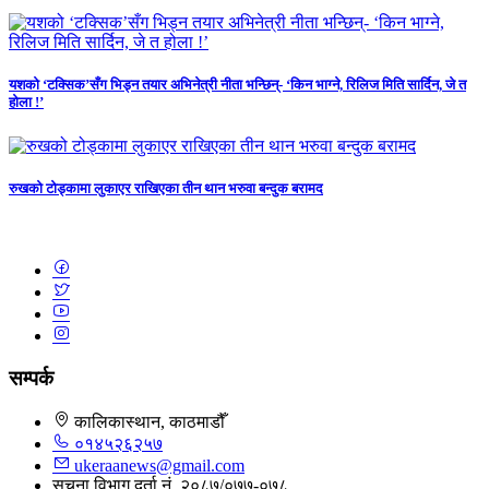
यशको ‘टक्सिक’सँग भिड्न तयार अभिनेत्री नीता भन्छिन्- ‘किन भाग्ने, रिलिज मिति सार्दिन, जे त
होला !’
रुखको टोड्कामा लुकाएर राखिएका तीन थान भरुवा बन्दुक बरामद
सम्पर्क
कालिकास्थान, काठमाडौँ
०१४५२६२५७
ukeraanews@gmail.com
सूचना विभाग दर्ता नं. २०८७/०७७-०७८