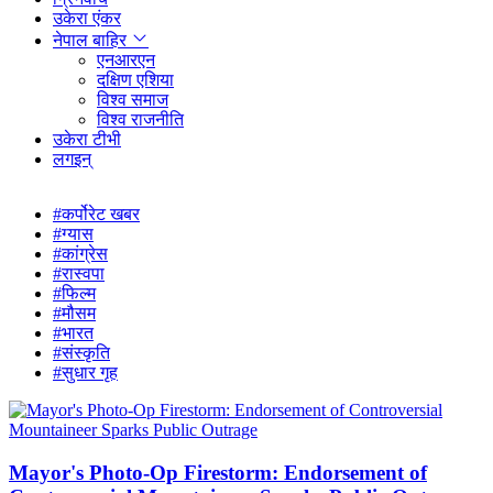
उकेरा एंकर
नेपाल बाहिर
एनआरएन
दक्षिण एशिया
विश्व समाज
विश्व राजनीति
उकेरा टीभी
लगइन्
#कर्पोरेट खबर
#ग्यास
#कांग्रेस
#रास्वपा
#फिल्म
#मौसम
#भारत
#संस्कृति
#सुधार गृह
Mayor's Photo-Op Firestorm: Endorsement of