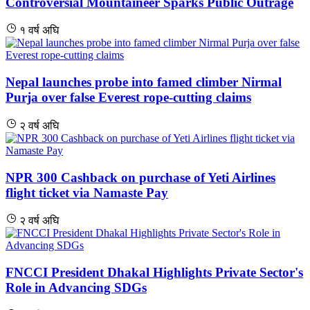
Controversial Mountaineer Sparks Public Outrage
१ वर्ष अघि
Nepal launches probe into famed climber Nirmal
Purja over false Everest rope-cutting claims
२ वर्ष अघि
NPR 300 Cashback on purchase of Yeti Airlines
flight ticket via Namaste Pay
२ वर्ष अघि
FNCCI President Dhakal Highlights Private Sector's
Role in Advancing SDGs