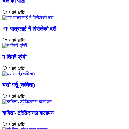
चेलीको पीडा
१ वर्ष अघि
‘म’ पात्रलाई नै पिरोलेको दशैं
१ वर्ष अघि
म तिम्रै प्रेमी
१ वर्ष अघि
यसो गर्नू (कविता)
१ वर्ष अघि
कविता- ट्रेडिसनल बालापन
१ वर्ष अघि