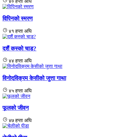
४० हप्ता अघि
विपिनको स्मरण
४१ हप्ता अघि
दशैं कस्काे चाड?
४४ हप्ता अघि
विनोदविक्रम केसीको जुत्ता गाथा
४५ हप्ता अघि
फूलको जीवन
४७ हप्ता अघि