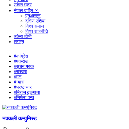
उकेरा एंकर
नेपाल बाहिर
एनआरएन
दक्षिण एशिया
विश्व समाज
विश्व राजनीति
उकेरा टीभी
लगइन्
#कांग्रेस
#पक्राउ
#सुधन गुरुङ
#रास्वपा
#मल
#ग्यास
#भ्रष्टाचार
#मिराज ढुङ्गाना
#निर्मला पन्त
नक्कली कम्युनिस्ट