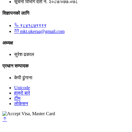
सूचना विभाग दर्ता नं. २०८७/०७७-०७८
विज्ञापनको लागि
९८४१८७९९९९
mkt.ukeraa@gmail.com
अध्यक्ष
सुरेश ढकाल
प्रधान सम्पादक
केपी ढुंगाना
Unicode
हाम्रो बारे
टीम
लोकेसन