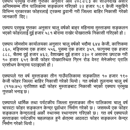
एक्याप प्रमुख राजेश गुप्तका अनुसार आव २०८२/८३ को साउनदेखि असार
अन्तिमसम्म तीन पालिकामा सङ्कलन गरिएको २२ हजार १८९ केजी नकुहिने
विभिन्न प्रकारका फोहरलाई ट्रकमा ढुवानी गरी जिल्ला बाहिर निकासी गरेको
जानकारी दिए।
एक्याप प्रमुख गुप्तका अनुसार चालु वर्षको बाह्र महिनामा मुस्ताङमा सङ्कलन
भएको फोहरलाई दुई हजार ५८१ बोरामा राखेर पोखरातर्फ निकासी गरिएको हो।
एक्याप जोमसोम कार्यालयका अनुसार चालु वर्षको भदौमा ६४४ केजी, कात्तिकमा
८६०, मङ्सिरमा एक हजार ५५६, पुसमा एक हजार ३५१, फागुनमा एक हजार
८८८, चैतमा दुई हजार ४६२, वैशाखमा दुई हजार २३० र असारमा छपटक गरी
१० हजार ६५९ केजी फोहर पोखरास्थित ग्रिन रोड वेस्ट मेनेजमेन्ट प्रालि
प्रशोधन केन्द्रमा पठाइएको हो।
एक्यापले गत वर्ष मुस्ताङका तीन गाउँपालिकामा सङ्कलित १० हजार १९०
केजी फोहर जिल्ला बाहिर निकासी गरेको थियो। गत वर्षको तुलनामा चालु वर्ष
(११७.७५) प्रतिशत बढी फोहर मुस्ताङबाट निकासी भएको एक्याप प्रमुख
गुप्तको भनाइ छ।
एक्यापले धार्मिक तथा पर्यटकीय जिल्ला मुस्ताङका तीन पालिकामा चालु वर्ष
चारवटा फोहर सङ्कलन केन्द्र पूर्वाधार निर्माण गरेको छ। जसमध्ये एक फोहर
सङ्कलन केन्द्रलाई अर्को स्थानमा स्थान्तरण गरिएको छ। गत वर्ष एक्यापले
मुस्ताङका पर्यटकीय चहलपहल हुने क्षेत्रमा आठवटा फोहर सङ्कलन केन्द्र
निर्माण गरेको थियो।