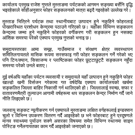
कार्यालय प्रमुख राजेश गुप्तले मुस्ताङमा पर्यटकको आगमन सङ्ख्या बर्सेनि वृद्धि
भइरहेकाले सोहीअनुसार फोहर सङ्कलनको मात्रा बढ्दै गइरहेको उल्लेख गरे।
मुस्ताङ भित्रिने पर्यटक तथा स्थानीयबाट उत्पादन हुने नकुहिने फोहरलाई
पोखरास्थित प्रशोधन केन्द्रमा पठाउने गरिएको छ। यहाँका विभिन्न सङ्कलन
केन्द्रमा जम्मा हुने नकुहिने फोहरको वर्गीकरण गरी सङ्कलन हुन नसक्दा
आंशिक समस्या परेको एक्याप प्रमुख गुप्तको भनाइ छ।
समुदायस्तरका आमा समूह, गाउँसमाज र संरक्षण क्षेत्र व्यवस्थापन
समितिलगायतले मासिक रूपमा सरसफाइ गरी फोहर सङ्कलन गर्ने गरेको भए
पनि टिन/क्यान, सिसाजन्य र प्लाष्टिकका फोहर छुट्टाछुट्टै सङ्कलन नहुँदा
समस्या परेको उनले बताए।
दुई वर्षअघि यहाँका पर्यटन व्यवसायी र समुदायले यहाँ उत्पादन हुने नकुहिने फोहर
खाल्डो खनी विर्सजन गरेकामा गत वर्षदेखि एक्याप कार्यालयको खर्चमा
सङ्कलित जिल्ला बाहिर निकासी गर्न थालिएको हो। जिल्लालाई स्वच्छ, सफा र
वातावरणमैत्री तुल्याउन आगामी वर्षहरूमा थप सङ्कलन केन्द्र निर्माण गर्दै जाने
नीति लिइएको छ।
जलवायु सङ्कट न्यूनीकरण गर्न एक्यापले मुस्ताङमा लक्षित वर्गहरूलाई इन्डक्सन
चुलो र विभिन्न उपकरण वितरण गर्दै आइरहेको छ भने फोहरबाट हुने प्रदूषणले
मानव स्वाथ्यमा पुर्याउन सक्ने असरका विषयमा समेत विभिन्न स्थानमा साइन
पोस्टिङ गर्नेलगायतका काम गर्दै आइरहेको जनाएको छ।