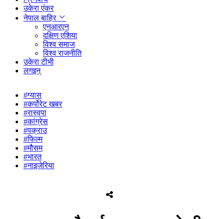
उकेरा एंकर
नेपाल बाहिर
एनआरएन
दक्षिण एशिया
विश्व समाज
विश्व राजनीति
उकेरा टीभी
लगइन्
#ग्यास
#कर्पोरेट खबर
#रास्वपा
#कांग्रेस
#पक्राउ
#फिल्म
#मौसम
#भारत
#नाइजेरिया