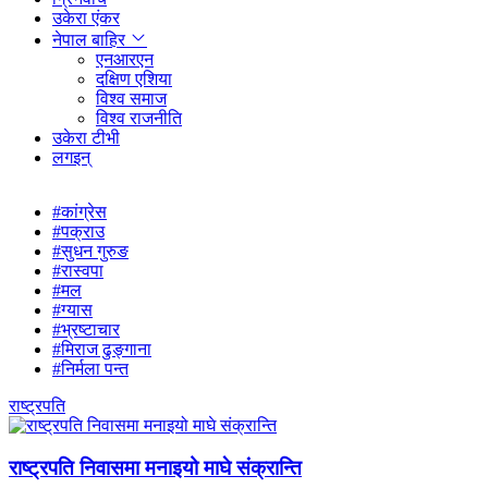
उकेरा एंकर
नेपाल बाहिर
एनआरएन
दक्षिण एशिया
विश्व समाज
विश्व राजनीति
उकेरा टीभी
लगइन्
#कांग्रेस
#पक्राउ
#सुधन गुरुङ
#रास्वपा
#मल
#ग्यास
#भ्रष्टाचार
#मिराज ढुङ्गाना
#निर्मला पन्त
राष्ट्रपति
राष्ट्रपति निवासमा मनाइयो माघे संक्रान्ति