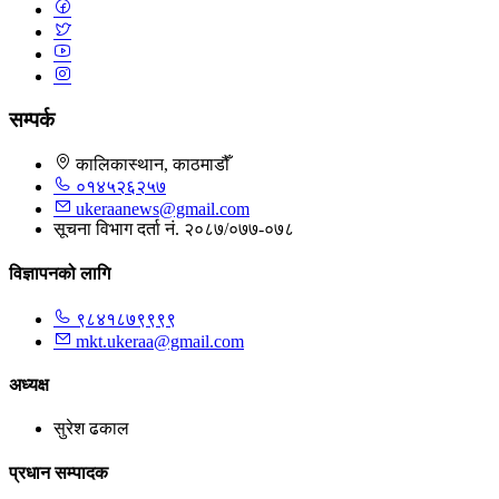
सम्पर्क
कालिकास्थान, काठमाडौँ
०१४५२६२५७
ukeraanews@gmail.com
सूचना विभाग दर्ता नं. २०८७/०७७-०७८
विज्ञापनको लागि
९८४१८७९९९९
mkt.ukeraa@gmail.com
अध्यक्ष
सुरेश ढकाल
प्रधान सम्पादक