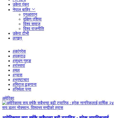
उकेरा एंकर
नेपाल बाहिर
एनआरएन
दक्षिण एशिया
विश्व समाज
विश्व राजनीति
उकेरा टीभी
लगइन्
#कांग्रेस
#पक्राउ
#सुधन गुरुङ
#रास्वपा
#मल
#ग्यास
#भ्रष्टाचार
#मिराज ढुङ्गाना
#निर्मला पन्त
अमेरिका
अमेरिकामा सय वर्षकै सबैभन्दा बढी ट्यारिफ : हरेक नागरिकलाई