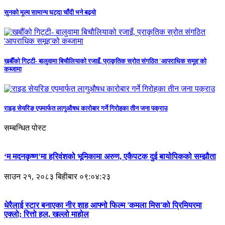
सुनको मूल्य सामान्य घट्दा चाँदी भने बढ्यो
खर्बौँको गिट्टी- बालुवामा बिचौलियाको रजाइँ, प्राकृतिक स्रोत संगठित 'आपराधिक समूह'को
कब्जामा
राइड सेयरिङ एपमार्फत लागुऔषध कारोबार गर्ने गिरोहका तीन जना पक्राउ
सम्बन्धित पोस्ट
‘म मदनकृष्ण’मा हरिवंशको भूमिकामा अरुण, एकैपटक दुई बायोपिकको सम्झौता
साउन २१, २०८३ बिहीबार ०९:०४:२३
धेरैलाई स्टार बनाएका नीर शाह आफ्नो फिल्म 'कमला मिस'को प्रिमियरमा
एक्लो; रित्तो हल, खल्लो माहोल