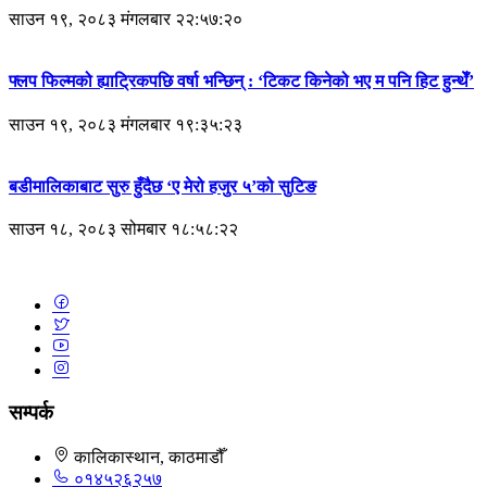
साउन १९, २०८३ मंगलबार २२:५७:२०
फ्लप फिल्मको ह्याट्रिकपछि वर्षा भन्छिन् : ‘टिकट किनेको भए म पनि हिट हुन्थेँ’
साउन १९, २०८३ मंगलबार १९:३५:२३
बडीमालिकाबाट सुरु हुँदैछ ‘ए मेरो हजुर ५’को सुटिङ
साउन १८, २०८३ सोमबार १८:५८:२२
सम्पर्क
कालिकास्थान, काठमाडौँ
०१४५२६२५७