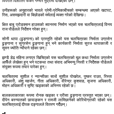
विपरीत दिशातिर फर्केर गम्भीर मुद्रामा देखिएका छन्।
उनीहरूको अनुहारको भावले प्रेमी-प्रेमिकाबीचको सम्बन्धमा आएको खटपट,
रिस, असमझदारी वा बिछोडको मर्मलाई व्यक्त गरेको देखिन्छ।
क्षित बाबु प्रोडक्सन हाउसको ब्यानरमा निर्माण भएको यस चलचित्रलाई विनय
राज पौडेलले निर्देशन गरेका हुन्।
सोनी थापा (ढुङ्गाना) को प्रस्तुति रहेको यस चलचित्रका निर्माता उग्रसेन
ढुङ्गाना र सुग्रसेन ढुङ्गाना हुन् भने कार्यकारी निर्माता सुरज थापाकाजी र
सुमन ज्योति न्यौपाने रहेका छन्।
झण्डै डेढ महिना लगाएर खिचिएको यस चलचित्रको मूल कथा निर्माता उग्रसेन
आफैँले लेखेका हुन् भने पटकथा तथा संवाद अभिमन्यु निरवी र निर्देशक पौडेलले
संयुक्त रूपमा तयार पारेका हुन्।
चलचित्रमा सुशील र न्यान्सीका साथै सुशील पोखरेल, पुष्कर राउत, रिस्ता
अधिकारी, अंशु महर्जन, गीता अधिकारी, वीरेन्द्र कुशवाह, सृजना अधिकारी,
मोहन अधिकारी र सृष्टि खड्काको अभिनय रहेको छ।
बालकलाकारका रूपमा रोनक खड्का र प्रीसा ढुङ्गाना प्रस्तुत भएका छन्।
दीपेन बस्न्यातको छायाङ्कन र रामजी लामिछानेको कोरियोग्राफी रहेको यस
चलचित्रलाई दीपक दङ्गालले वितरण गर्दैछन्।