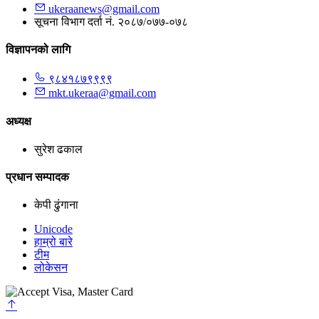
ukeraanews@gmail.com
सूचना विभाग दर्ता नं. २०८७/०७७-०७८
विज्ञापनको लागि
९८४१८७९९९९
mkt.ukeraa@gmail.com
अध्यक्ष
सुरेश ढकाल
प्रधान सम्पादक
केपी ढुंगाना
Unicode
हाम्रो बारे
टीम
लोकेसन