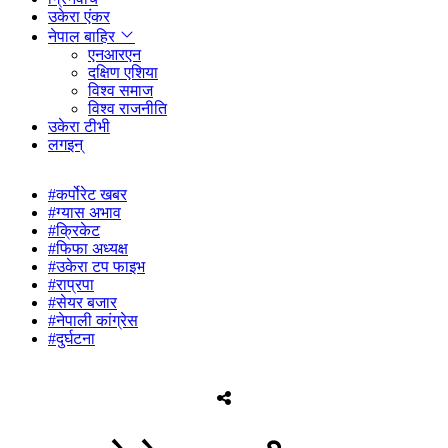
उकेरा एंकर
नेपाल बाहिर
एनआरएन
दक्षिण एशिया
विश्व समाज
विश्व राजनीति
उकेरा टीभी
लगइन्
#कर्पोरेट खबर
#ग्यास अभाव
#क्रिकेट
#फिफा अध्यक्ष
#उकेरा टप फाइभ
#राप्रपा
#सेयर बजार
#नेपाली कांग्रेस
#दुर्घटना