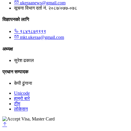
ukeraanews@gmail.com
सूचना विभाग दर्ता नं. २०८७/०७७-०७८
विज्ञापनको लागि
९८४१८७९९९९
mkt.ukeraa@gmail.com
अध्यक्ष
सुरेश ढकाल
प्रधान सम्पादक
केपी ढुंगाना
Unicode
हाम्रो बारे
टीम
लोकेसन