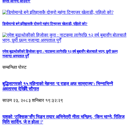
कम्ता आनन्द आउँदैन’
डियोमान्डे बने इतिहासकै दोस्रो महंगा टिनएजर खेलाडी, पहिलो को?
रमेश बुढाथोकीको हिजोका कुरा : नाटकमा लागेपछि १२ वर्ष बुबासँग बोलचालै भएन, छुरी छल्न
नजान्दा अस्पताल पुगेँ
सम्बन्धित पोस्ट
बुद्धिसागरको १५ महिनाको मेहनत ‘द राइज अफ साम्राज्य’: भिन्नाभिन्नै
अवतारमा देखिँदै सौगात
साउन २३, २०८३ शनिबार १९:३२:२९
यशको ‘टक्सिक’सँग भिड्न तयार अभिनेत्री नीता भन्छिन्- ‘किन भाग्ने, रिलिज
मिति सार्दिन, जे त होला !’