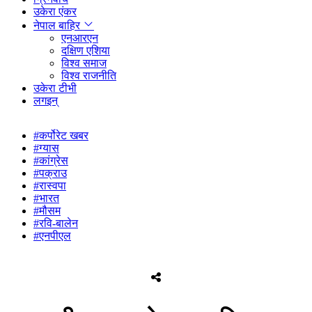
उकेरा एंकर
नेपाल बाहिर
एनआरएन
दक्षिण एशिया
विश्व समाज
विश्व राजनीति
उकेरा टीभी
लगइन्
#कर्पोरेट खबर
#ग्यास
#कांग्रेस
#पक्राउ
#रास्वपा
#भारत
#मौसम
#रवि-बालेन
#एनपीएल