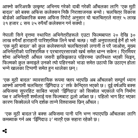
आफ्नो करिअरकै उत्कृष्ट अभिनय गरेको दाबी गरेकी आँचलका लागि ‘एक मुठी
बादल’ को बक्स अफिस कलेक्सन निकै निराशाजनक बन्यो। चलचित्र विकास
बोर्डको आधिकारिक बक्स अफिस रिपोर्ट अनुसार यो चलचित्रले मात्र ५ लाख
२१ हजार ८ सय २५ रुपैयाँ कलेक्सन गर्न सक्यो।
नेपाली सिने वृत्तमा स्थापित अभिनेत्रीहरूले एउटा फिल्मबापत २० देखि ३०
लाख रुपैयाँ हाराहारी पारिश्रमिक लिने चर्चा चल्छ। यही अनुपातलाई हेर्ने हो भने
‘एक मुठी बादल’ को कुल कलेक्सनले चलचित्रको लगानी त परै जाओस्, मुख्य
अभिनेत्रीको पारिश्रमिक र प्रचारप्रसारको खर्च समेत धान्न सकेन। प्रिमियर
शोमा अभिनेत्री आँचल जसरी झकिझकाउ पहिरनमा उपस्थित भएकी थिइन्,
फिल्मको कुल कमाइले उनको त्यो पहिरनको भाडा समेत उठायो कि उठाएन होला
भन्ने खालका टिप्पणी समेत हुन थालेका छन्।
‘एक मुठी बादल’ व्यावसायिक रूपमा फ्लप भएपछि अब आँचलको सम्पूर्ण ध्यान
आफ्नो आगामी चलचित्र ‘झिँगेदाउ २’ तर्फ केन्द्रित भएको छ। दुई वर्षअघि बक्स
अफिसमा सुपरहिट साबित भएको ‘झिँगेदाउ’ को सिक्वेल भएकाले पनि निर्माण
पक्ष र अभिनेत्री शर्मालाई यस फिल्मबाट ठूलो अपेक्षा छ। पहिलो भाग हिट भएका
कारण सिक्वेलले पनि दर्शक तान्ने विश्वासमा छिन् आँचल।
‘एक मुठी बादल’ले बक्स अफिसमा पानी पनि भन्न नपाएपछि आँचलका लागि
कमब्याक गर्न अब ‘झिँगेदाउ २’ मात्रै एक सहारा रहेको छ।