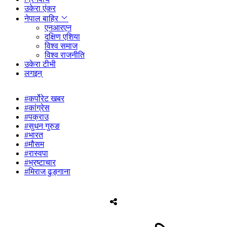
उकेरा एंकर
नेपाल बाहिर
एनआरएन
दक्षिण एशिया
विश्व समाज
विश्व राजनीति
उकेरा टीभी
लगइन्
#कर्पोरेट खबर
#कांग्रेस
#पक्राउ
#सुधन गुरुङ
#भारत
#मौसम
#रास्वपा
#भ्रष्टाचार
#मिराज ढुङ्गाना