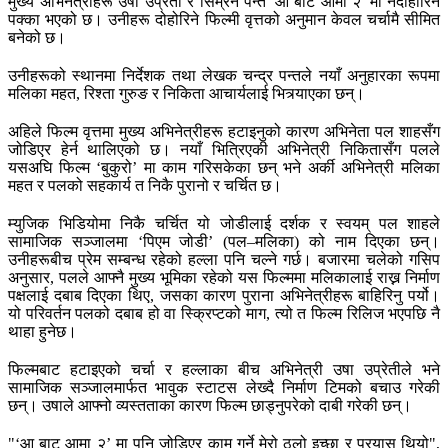
मुख्य अभिनेत्रीहरू उषा उप्रेती र सिम्रन पन्त 'आ बाट आमा २' मा नदोहोरिने
पक्का भएको छ। उनीहरू दोहोरिने फिल्मी वृत्तको अनुमान केवल चर्चामै सीमित
बनेको छ।
उनीहरूको स्थानमा निर्देशक तथा लेखक चन्द्र पन्तले नयाँ अनुहारका रूपमा
मलिका महत, रिश्ता गुरुङ र निकिता आचार्यलाई भित्र्याएका छन्।
अहिले फिल्म वृत्तमा मुख्य अभिनेत्रीहरू हटाइनुको कारण अभिनेता पल शाहसँग
जोडिएर हेर्न थालिएको छ। नयाँ भित्रिएकी अभिनेत्री निकितासँग पलले
यसअघि फिल्म ‘बुकुरो’ मा काम गरिसकेका छन् भने अर्की अभिनेत्री मलिका
महत र पलको सहकार्य त निकै पुरानो र चर्चित छ।
म्युजिक भिडियोमा निकै चर्चित यो जोडीलाई दर्शक र स्वयम् पल शाहले
सामाजिक सञ्जालमा ‘पिएम जोडी’ (पल–मलिका) को नाम दिएका छन्।
उनीहरूबीच प्रेम सम्बन्ध रहेको हल्ला पनि चल्ने गर्छ। बजारमा चलेको गसिप
अनुसार, पलले आफ्नै मुख्य भूमिका रहेको यस फिल्ममा मलिकालाई राख्न निर्माण
पक्षलाई दबाब दिएका थिए, जसका कारण पुराना अभिनेत्रीहरू बाहिरिनु पर्यो।
यो परिवर्तन पलको दबाब हो वा स्क्रिप्टको माग, त्यो त फिल्म रिलिज भएपछि नै
थाहा हुनेछ।
फिल्मबाट हटाइएको चर्चा र हल्लाका बीच अभिनेत्री उषा उप्रेतीले भने
सामाजिक सञ्जालमार्फत भावुक स्टाटस लेख्दै निर्माण टिमको बचाउ गरेकी
छन्। उषाले आफ्नो व्यस्तताका कारण फिल्म छाड्नुपरेको दाबी गरेकी छन्।
"‘आ बाट आमा २’ मा पनि जोडिएर काम गर्ने मेरो ठुलो इच्छा र प्रयास थियो",