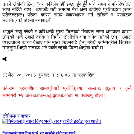
उनले लेखेकी छिन्, "तर कहिलेकाहीँ इच्छा हुँदाहुँदै पनि समय र परिस्थितिले
साथ नदिँदो रहेछ। ठ्याक्कै यही समयमा मेरा अन्य केहीपूर्व–प्रतिबद्धता (अन्य
प्रोजेक्टहरू) परेका कारण समय व्यवस्थापन गर्न सकिनँ र यसपटक
चलचित्रको हिस्सा बन्नपाइनँ।"
आफूले डेब्यु गरेको र करिअरकै मुख्य फिल्मको सिक्वेल समय अभावका कारण
छोडेको भन्दै उषाले दर्शक र निर्माण टोलीसँग क्षमा समेत मागेकी छन्। उषाले
व्यस्तताको कारण देखाए पनि मुख्य फिल्मबाटै डेब्यु गरेकी अभिनेत्रीले सिक्वेल
छोड्नुमा भित्री 'गडबड' भने पक्कै रहेको फिल्म क्षेत्रमा चर्चा छ।
जेठ २०, २०८३ बुधबार ११:१६:०३ मा प्रकाशित
उकेरामा प्रकाशित सामाग्रीबारे प्रतिक्रिया, सल्लाह, सुझाव र कुनै
सामाग्री भए
ukeraanews@gmail.com
मा पठाउनु होला।
ट्रेन्डिङ समाचार
निर्मलालाई न्याय दिन्छु भन्थे, तर प्रश्नैले इरेटेट हुन थाले !