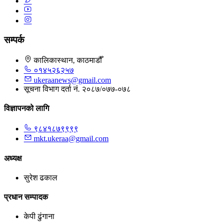
सम्पर्क
कालिकास्थान, काठमाडौँ
०१४५२६२५७
ukeraanews@gmail.com
सूचना विभाग दर्ता नं. २०८७/०७७-०७८
विज्ञापनको लागि
९८४१८७९९९९
mkt.ukeraa@gmail.com
अध्यक्ष
सुरेश ढकाल
प्रधान सम्पादक
केपी ढुंगाना